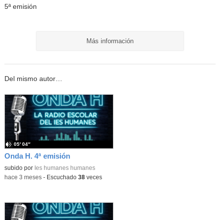
5ª emisión
Más información
Del mismo autor…
05′ 04″
Onda H. 4ª emisión
subido por
Ies humanes humanes
-
hace 3 meses
-
Escuchado
38
veces