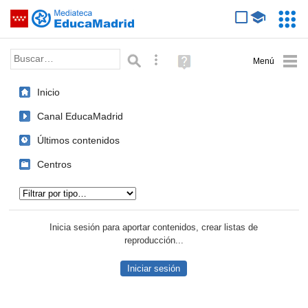
Mediateca de EducaMadrid
Saltar navegación
Servic
Educa
Palabra o frase:
Búsqueda avanzada
Ayuda
(en
ventana
Inicio
nueva)
Canal EducaMadrid
Últimos contenidos
Centros
Tipo de contenido:
Inicia sesión para aportar contenidos, crear listas de
reproducción...
Iniciar sesión