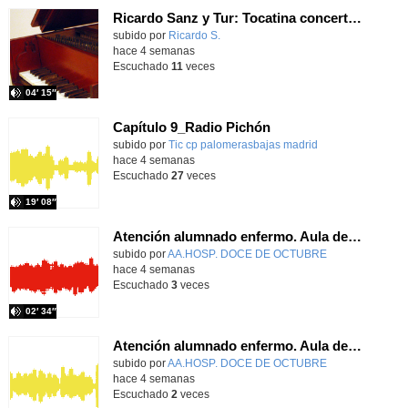
Ricardo Sanz y Tur: Tocatina concertante al aire español
subido por
Ricardo S.
-
hace 4 semanas
Escuchado
11
veces
04′ 15″
Capítulo 9_Radio Pichón
Contenido educativo.
subido por
Tic cp palomerasbajas madrid
-
hace 4 semanas
Escuchado
27
veces
19′ 08″
Atención alumnado enfermo. Aula dentro del hospital. Sara Martín Fernández.
Contenido educativo.
subido por
AA.HOSP. DOCE DE OCTUBRE
-
hace 4 semanas
Escuchado
3
veces
02′ 34″
Atención alumnado enfermo. Aula dentro del hospital. Rosa María Poza Hervás
Contenido educativo.
subido por
AA.HOSP. DOCE DE OCTUBRE
-
hace 4 semanas
Escuchado
2
veces