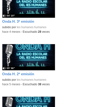
04′ 10″
Onda H. 3ª emisión
subido por
Ies humanes humanes
-
hace 4 meses
-
Escuchado
28
veces
05′ 36″
Onda H. 2ª emisión
subido por
Ies humanes humanes
-
hace 5 meses
-
Escuchado
38
veces