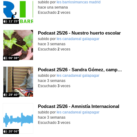
Contenido educativo.
subido por
Ies barriosimancas madrid
-
hace una semana
Escuchado
2
veces
11′ 25″
Podcast 25/26 - Nuestro huerto escolar
subido por
Ies canadareal galapagar
-
hace 3 semanas
Escuchado
2
veces
06′ 38″
Podcast 25/26 - Sandra Gómez, campeona de Enduro
subido por
Ies canadareal galapagar
-
hace 3 semanas
Escuchado
3
veces
29′ 40″
Podcast 25/26 - Amnistía Internacional
subido por
Ies canadareal galapagar
-
hace 3 semanas
Escuchado
3
veces
20′ 06″