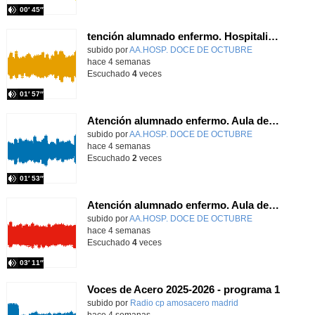
00′ 45″
tención alumnado enfermo. Hospitalización Psiquiátrica. María del Carmen Sanz Segura
Contenido educativo.
subido por
AA.HOSP. DOCE DE OCTUBRE
-
hace 4 semanas
Escuchado
4
veces
01′ 57″
Atención alumnado enfermo. Aula dentro del hospital. Laura Gómez-Pardo Gayete
Contenido educativo.
subido por
AA.HOSP. DOCE DE OCTUBRE
-
hace 4 semanas
Escuchado
2
veces
01′ 53″
Atención alumnado enfermo. Aula dentro del hospital. Agustín Parrilla Carrobles
Contenido educativo.
subido por
AA.HOSP. DOCE DE OCTUBRE
-
hace 4 semanas
Escuchado
4
veces
03′ 11″
Voces de Acero 2025-2026 - programa 1
Contenido educativo.
subido por
Radio cp amosacero madrid
-
hace 4 semanas