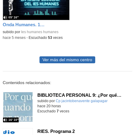
05′ 16″
Onda Humanes. 1ª emisión
subido por
Ies humanes humanes
-
hace 5 meses
-
Escuchado
53
veces
Ver más del mismo centro
Contenidos relacionados:
BIBLIOTECA PERSONAL 9: ¿Por qué ser feliz cuando puedes ser normal?
Contenido educativo.
subido por
Cp jacintobenavente galapagar
-
hace 20 horas
Escuchado
7
veces
16′ 10″
RIES. Programa 2