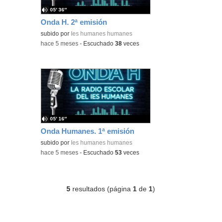
05′ 36″
Onda H. 2ª emisión
subido por
Ies humanes humanes
-
hace 5 meses
-
Escuchado
38
veces
05′ 16″
Onda Humanes. 1ª emisión
subido por
Ies humanes humanes
-
hace 5 meses
-
Escuchado
53
veces
5
resultados (página
1
de
1
)