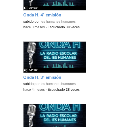
05′ 04″
Onda H. 4ª emisión
subido por
Ies humanes humanes
-
hace 3 meses
-
Escuchado
38
veces
04′ 10″
Onda H. 3ª emisión
subido por
Ies humanes humanes
-
hace 4 meses
-
Escuchado
28
veces