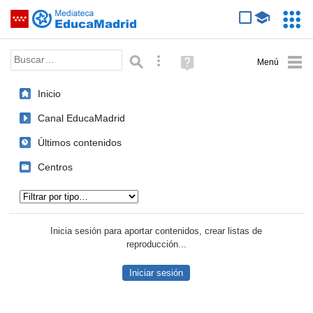
Mediateca de EducaMadrid
Saltar navegación
Servic
Educa
Palabra o frase:
Búsqueda avanzada
Ayuda
(en
ventana
Inicio
nueva)
Canal EducaMadrid
Últimos contenidos
Centros
Tipo de contenido:
Inicia sesión para aportar contenidos, crear listas de
reproducción...
Iniciar sesión