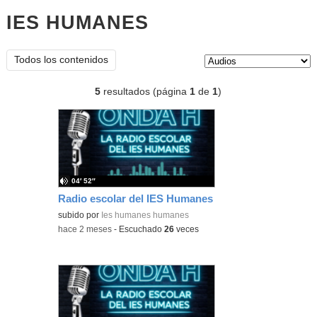
IES HUMANES
audios
Tipo de contenido:
Todos los contenidos
5
resultados (página
1
de
1
)
04′ 52″
Radio escolar del IES Humanes
subido por
Ies humanes humanes
-
hace 2 meses
-
Escuchado
26
veces