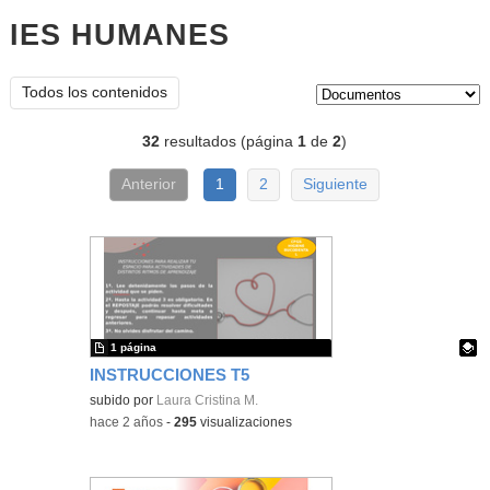
IES HUMANES
documentos
Tipo de contenido:
Todos los contenidos
32
resultados (página
1
de
2
)
Anterior
1
2
Siguiente
1 página
INSTRUCCIONES T5
Contenido educativo.
subido por
Laura Cristina M.
-
hace 2 años
-
295
visualizaciones