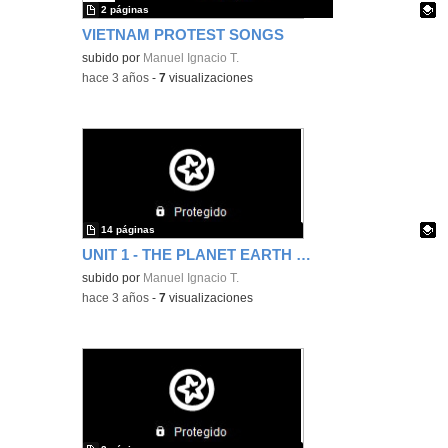
2 páginas
VIETNAM PROTEST SONGS
Contenido educativo.
subido por
Manuel Ignacio T.
-
hace 3 años
-
7
visualizaciones
14 páginas
UNIT 1 - THE PLANET EARTH - 1º ESO
Contenido educativo.
subido por
Manuel Ignacio T.
-
hace 3 años
-
7
visualizaciones