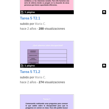
1 página
Tarea 5 T2.1
Contenido educativo.
subido por
Maria C.
-
hace 2 años
-
288
visualizaciones
1 página
Tarea 5 T1.2
Contenido educativo.
subido por
Maria C.
-
hace 2 años
-
274
visualizaciones