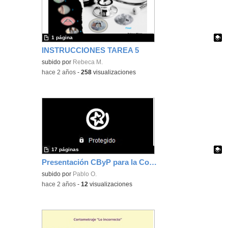
1 página
INSTRUCCIONES TAREA 5
Contenido educativo.
subido por
Rebeca M.
-
hace 2 años
-
258
visualizaciones
17 páginas
Presentación CByP para la Comunidad Educativa (Módulo 5 Curso) - Pablo Oliver Jiménez
Contenido educativo.
subido por
Pablo O.
-
hace 2 años
-
12
visualizaciones