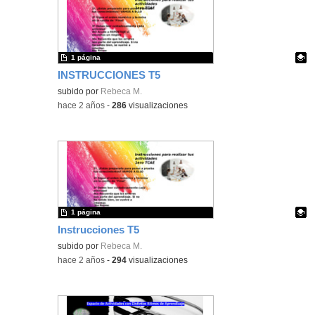
1 página
INSTRUCCIONES T5
Contenido educativo.
subido por
Rebeca M.
-
hace 2 años
-
286
visualizaciones
1 página
Instrucciones T5
Contenido educativo.
subido por
Rebeca M.
-
hace 2 años
-
294
visualizaciones