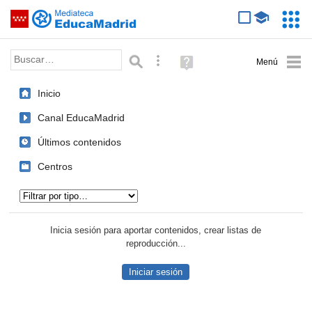
Mediateca de EducaMadrid
Saltar navegación
Servic
Educa
Palabra o frase:
Búsqueda avanzada
Ayuda
(en
ventana
Inicio
nueva)
Canal EducaMadrid
Últimos contenidos
Centros
Tipo de contenido:
Inicia sesión para aportar contenidos, crear listas de
reproducción...
Iniciar sesión