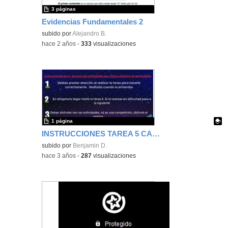
3 páginas
Evidencias Fundamentales 2
subido por
Alejandro B.
-
hace 2 años
-
333
visualizaciones
1 página
INSTRUCCIONES TAREA 5 CANVA
Contenido educativo.
subido por
Benjamin D.
-
hace 3 años
-
287
visualizaciones