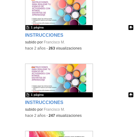
1 página
INSTRUCCIONES
Contenido educativo.
subido por
Francisco M.
-
hace 2 años
-
263
visualizaciones
1 página
INSTRUCCIONES
Contenido educativo.
subido por
Francisco M.
-
hace 2 años
-
247
visualizaciones