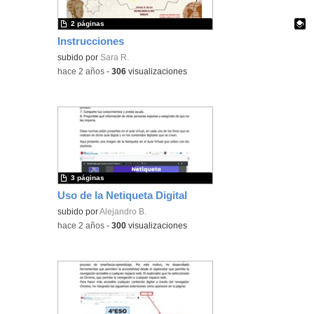
2 páginas
Instrucciones
Contenido educativo.
subido por
Sara R.
-
hace 2 años
-
306
visualizaciones
3 páginas
Uso de la Netiqueta Digital
subido por
Alejandro B.
-
hace 2 años
-
300
visualizaciones