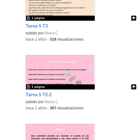
1 página
Tarea 5 T3
Contenido educativo.
subido por
Maria C.
-
hace 2 años
-
319
visualizaciones
1 página
Tarea 5 T2.2
Contenido educativo.
subido por
Maria C.
-
hace 2 años
-
307
visualizaciones