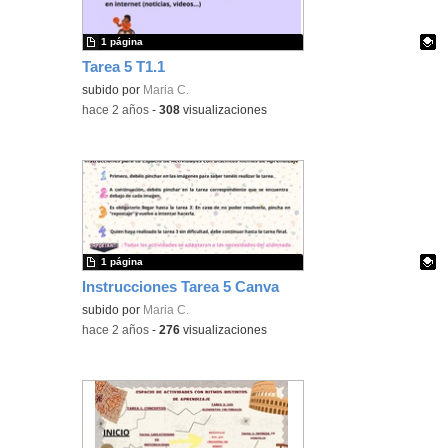
1 página
Tarea 5 T1.1
Contenido educativo.
subido por
Maria C.
-
hace 2 años
-
308
visualizaciones
1 página
Instrucciones Tarea 5 Canva
Contenido educativo.
subido por
Maria C.
-
hace 2 años
-
276
visualizaciones