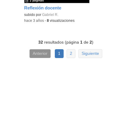
2 páginas
Reflexión docente
subido por
Gabriel R.
-
hace 3 años
-
8
visualizaciones
32
resultados (página
1
de
2
)
Anterior
1
2
Siguiente