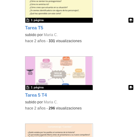
1 página
Tarea T5
Contenido educativo.
subido por
Maria C.
-
hace 2 años
-
331
visualizaciones
1 página
Tarea 5 T4
Contenido educativo.
subido por
Maria C.
-
hace 2 años
-
296
visualizaciones