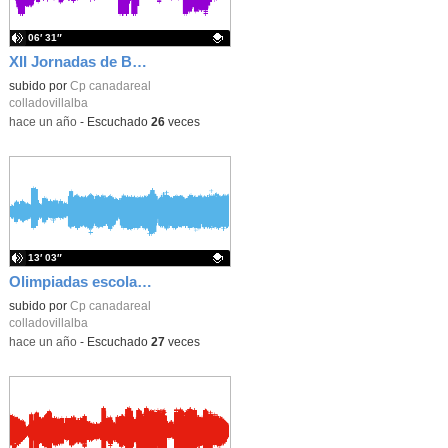
06′ 31″
XII Jornadas de Buenas Prácticas de Convivencia.
Contenido educativo.
subido por
Cp canadareal
colladovillalba
-
hace un año
-
Escuchado
26
veces
13′ 03″
Olimpiadas escolares en Collado Villalba
Contenido educativo.
subido por
Cp canadareal
colladovillalba
-
hace un año
-
Escuchado
27
veces