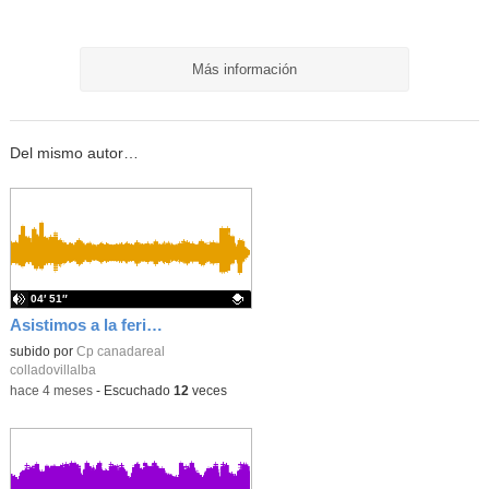
Más información
Del mismo autor…
04′ 51″
Asistimos a la feria científica
Contenido educativo.
subido por
Cp canadareal
colladovillalba
-
hace 4 meses
-
Escuchado
12
veces