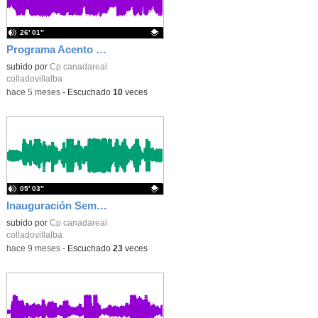
26′ 01″
Programa Acento Solitario - 07-03-2026 - CEIP Cañada Real
Contenido educativo.
subido por
Cp canadareal
colladovillalba
-
hace 5 meses
-
Escuchado
10
veces
05′ 03″
Inauguración Semana de los Derechos de la Infancia.
Contenido educativo.
subido por
Cp canadareal
colladovillalba
-
hace 9 meses
-
Escuchado
23
veces