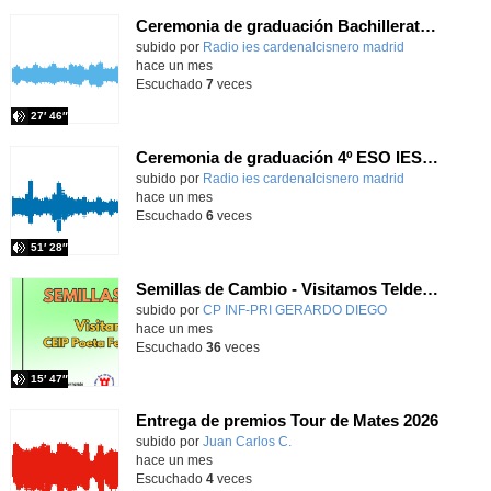
Ceremonia de graduación Bachillerato nocturno y FP Cardenal Cisneros
subido por
Radio ies cardenalcisnero madrid
-
hace un mes
Escuchado
7
veces
27′ 46″
Ceremonia de graduación 4º ESO IES Cardenal Cisneros
subido por
Radio ies cardenalcisnero madrid
-
hace un mes
Escuchado
6
veces
51′ 28″
Semillas de Cambio - Visitamos Telde: CEIP Poeta Fernando González
Contenido educativo.
subido por
CP INF-PRI GERARDO DIEGO
-
hace un mes
Escuchado
36
veces
15′ 47″
Entrega de premios Tour de Mates 2026
Contenido educativo.
subido por
Juan Carlos C.
-
hace un mes
Escuchado
4
veces