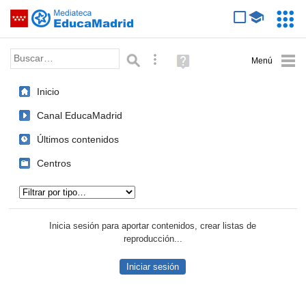
Mediateca de EducaMadrid
Saltar navegación
Servic
Educa
Palabra o frase:
Búsqueda avanzada
Ayuda
(en
ventana
Inicio
nueva)
Canal EducaMadrid
Últimos contenidos
Centros
Tipo de contenido:
Inicia sesión para aportar contenidos, crear listas de
reproducción...
Iniciar sesión