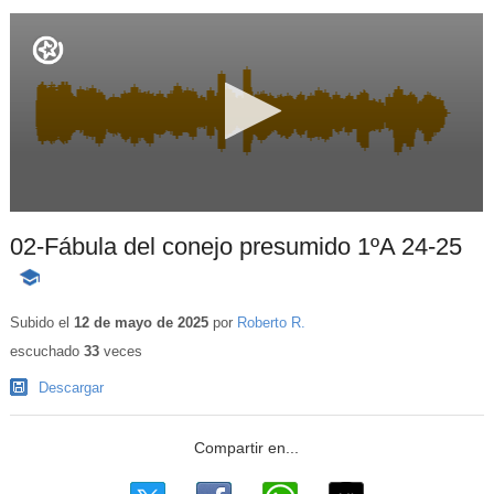
02-Fábula del conejo presumido 1ºA 24-25
-
Contenido
educativo
Subido el
12 de mayo de 2025
por
Roberto R.
escuchado
33
veces
Descargar