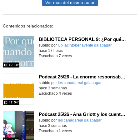
Ver más del mismo autor
Contenidos relacionados:
BIBLIOTECA PERSONAL 9: ¿Por qué ser feliz cuando puedes ser normal?
Contenido educativo.
subido por
Cp jacintobenavente galapagar
-
hace 17 horas
Escuchado
7
veces
16′ 10″
Podcast 25/26 - La enorme responsabilidad de ser juez
subido por
Ies canadareal galapagar
-
hace 3 semanas
Escuchado
4
veces
43′ 54″
Podcast 25/26 - Ana Griott y los cuentos de las voces olvidadas
subido por
Ies canadareal galapagar
-
hace 3 semanas
Escuchado
1
veces
30′ 30″