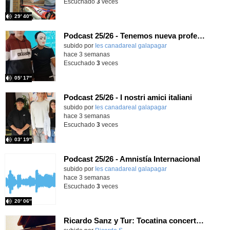
Escuchado
3
veces
29′ 40″
Podcast 25/26 - Tenemos nueva profesora de Griego ¿Conoces a María Eugenia?
subido por
Ies canadareal galapagar
-
hace 3 semanas
Escuchado
3
veces
05′ 17″
Podcast 25/26 - I nostri amici italiani
subido por
Ies canadareal galapagar
-
hace 3 semanas
Escuchado
3
veces
03′ 19″
Podcast 25/26 - Amnistía Internacional
subido por
Ies canadareal galapagar
-
hace 3 semanas
Escuchado
3
veces
20′ 06″
Ricardo Sanz y Tur: Tocatina concertante al aire español