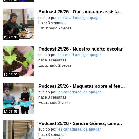
Podcast 25/26 - Our language assistant Ellie
subido por
Ies canadareal galapagar
-
hace 3 semanas
Escuchado
2
veces
27′ 36″
Podcast 25/26 - Nuestro huerto escolar
subido por
Ies canadareal galapagar
-
hace 3 semanas
Escuchado
2
veces
06′ 38″
Podcast 25/26 - Maquetas sobre el feudalismo
subido por
Ies canadareal galapagar
-
hace 3 semanas
Escuchado
2
veces
04′ 57″
Podcast 25/26 - Sandra Gómez, campeona de Enduro
subido por
Ies canadareal galapagar
-
hace 3 semanas