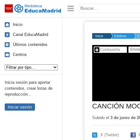
Mediateca de EducaMadrid
Saltar navegación
Palabra o frase:
Inicio
Canal EducaMadrid
Inicio
Centros
C
Últimos contenidos
Contenido protegido…
Centros
Tipo de contenido:
Inicia sesión para aportar
contenidos, crear listas de
reproducción...
CANCIÓN MOC
Iniciar sesión
Subido el
3 de junio de 2
X (Twitter)