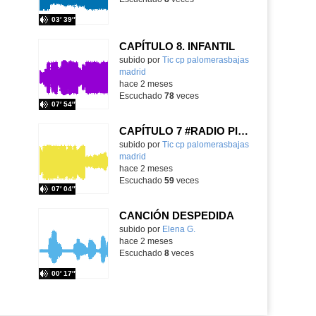
03′ 39″
CAPÍTULO 8. INFANTIL
Contenido educativo.
subido por
Tic cp palomerasbajas
madrid
-
hace 2 meses
Escuchado
78
veces
07′ 54″
CAPÍTULO 7 #RADIO PICHÓN
subido por
Tic cp palomerasbajas
madrid
-
hace 2 meses
Escuchado
59
veces
07′ 04″
CANCIÓN DESPEDIDA
Contenido educativo.
subido por
Elena G.
-
hace 2 meses
Escuchado
8
veces
00′ 17″