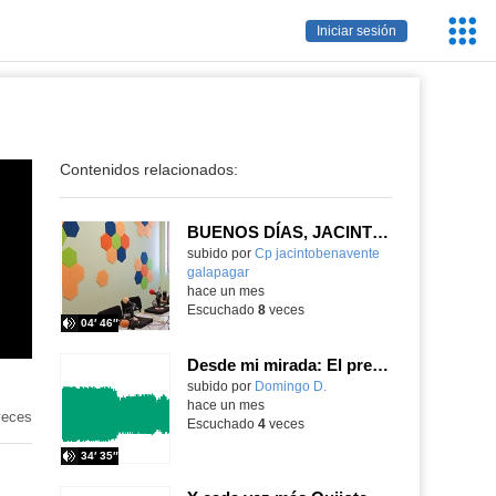
Servic
Iniciar sesión
Educa
Contenidos relacionados:
BUENOS DÍAS, JACINTO BENAVENTE: viernes, 19 de junio de 2026
Contenido educativo.
subido por
Cp jacintobenavente
galapagar
-
hace un mes
Escuchado
8
veces
04′ 46″
Desde mi mirada: El presente y futuro del Aula TEA
Contenido educativo.
subido por
Domingo D.
-
hace un mes
eces
Escuchado
4
veces
34′ 35″