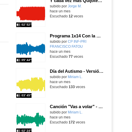
Y cada vez más Quijotes (versión coro Quijotes Cantores)
Contenido educativo.
subido por
Jorge M.
-
hace un mes
Escuchado
12
veces
02′ 52″
Programa 1x14 Con la mochila llena de recuerdos
Contenido educativo.
subido por
CP INF-PRI
FRANCISCO FATOU
-
hace un mes
Escuchado
77
veces
05′ 44″
Día del Autismo - Versión Golden Kpop
Contenido educativo.
subido por
Miriam L.
-
hace un mes
Escuchado
133
veces
03′ 45″
Canción "Vas a volar" - Miriam López Mesa
Contenido educativo.
subido por
Miriam L.
-
hace un mes
Escuchado
172
veces
02′ 24″