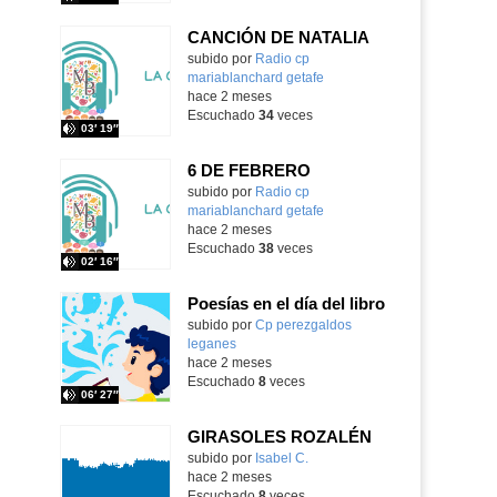
CANCIÓN DE NATALIA
subido por
Radio cp
mariablanchard getafe
-
hace 2 meses
Escuchado
34
veces
03′ 19″
6 DE FEBRERO
subido por
Radio cp
mariablanchard getafe
-
hace 2 meses
Escuchado
38
veces
02′ 16″
Poesías en el día del libro
subido por
Cp perezgaldos
leganes
-
hace 2 meses
Escuchado
8
veces
06′ 27″
GIRASOLES ROZALÉN
Contenido educativo.
subido por
Isabel C.
-
hace 2 meses
Escuchado
8
veces