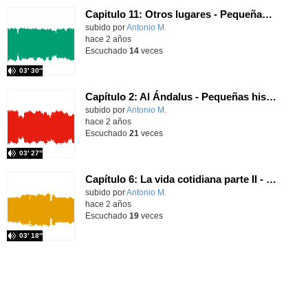
Capitulo 11: Otros lugares - Pequeñas historias de la Edad Media
Contenido educativo.
subido por
Antonio M.
-
hace 2 años
Escuchado
14
veces
03′ 30″
Capítulo 2: Al Ándalus - Pequeñas historias de la Edad Media
Contenido educativo.
subido por
Antonio M.
-
hace 2 años
Escuchado
21
veces
03′ 27″
Capítulo 6: La vida cotidiana parte II - Pequeñas historias de la Edad Media
Contenido educativo.
subido por
Antonio M.
-
hace 2 años
Escuchado
19
veces
03′ 18″