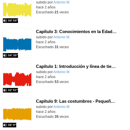
Contenido educativo.
subido por
Antonio M.
-
hace 2 años
Escuchado
21
veces
04′ 04″
Capítulo 3: Conocimientos en la Edad Media - Pequeñas historias de la Edad Media
Contenido educativo.
subido por
Antonio M.
-
hace 2 años
Escuchado
31
veces
04′ 30″
Capítulo 1: Introducción y línea de tiempo - Pequeñas historias de la Edad Media
Contenido educativo.
subido por
Antonio M.
-
hace 2 años
Escuchado
53
veces
02′ 51″
Capítulo 9: Las costumbres - Pequeñas historias de la Edad Media
Contenido educativo.
subido por
Antonio M.
-
hace 2 años
Escuchado
35
veces
06′ 0″