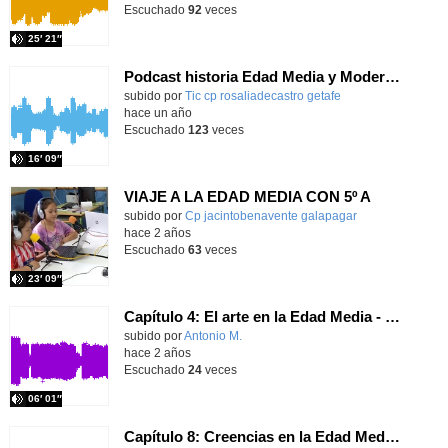
Escuchado
92
veces
25′ 21″
Podcast historia Edad Media y Moderna Episodio 1
Contenido educativo.
subido por
Tic cp rosaliadecastro getafe
-
hace un año
Escuchado
123
veces
16′ 09″
VIAJE A LA EDAD MEDIA CON 5º A
Contenido educativo.
subido por
Cp jacintobenavente galapagar
-
hace 2 años
Escuchado
63
veces
23′ 09″
Capítulo 4: El arte en la Edad Media - Pequeñas historias de la Edad Media
Contenido educativo.
subido por
Antonio M.
-
hace 2 años
Escuchado
24
veces
06′ 01″
Capítulo 8: Creencias en la Edad Media - Pequeñas historias de la Edad Media