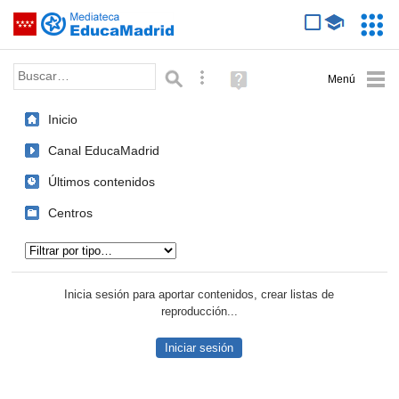
Mediateca de EducaMadrid
Saltar navegación
Servic
Educa
Palabra o frase:
Búsqueda avanzada
Ayuda
(en
ventana
Inicio
nueva)
Canal EducaMadrid
Últimos contenidos
Centros
Tipo de contenido:
Inicia sesión para aportar contenidos, crear listas de
reproducción...
Iniciar sesión