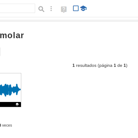
Búsqueda avanzada
Ayuda
(en
ventana
nueva)
lmolar
audios
Tipo de contenido:
1
resultados (página
1
de
1
)
4
veces