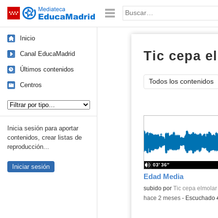
Mediateca de EducaMadrid
Saltar navegación
Palabra o frase:
Inicio
Tic cepa e
Canal EducaMadrid
Últimos contenidos
Todos los contenidos
Centros
Tipo de contenido:
Inicia sesión para aportar
contenidos, crear listas de
reproducción...
03′ 36″
Iniciar sesión
Edad Media
Contenido educativo.
subido por
Tic cepa elmolar
-
hace 2 meses
-
Escuchado