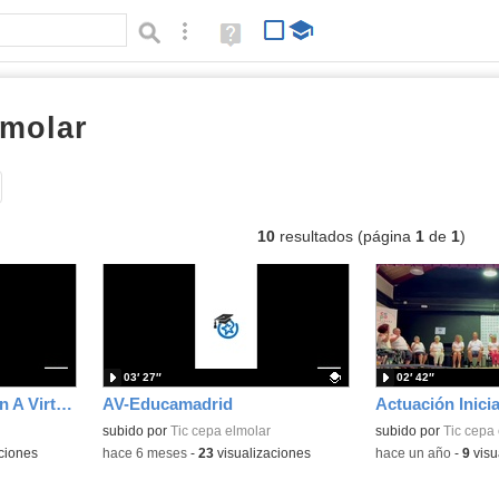
Búsqueda avanzada
Ayuda
(en
ventana
nueva)
lmolar
vídeos
Tipo de contenido:
10
resultados (página
1
de
1
)
03′ 27″
02′ 42″
Instalación publicación A Virtual
AV-Educamadrid
Contenido educativo.
subido por
Tic cepa elmolar
subido por
Tic cepa
ciones
-
hace 6 meses
-
23
visualizaciones
-
hace un año
-
9
visu