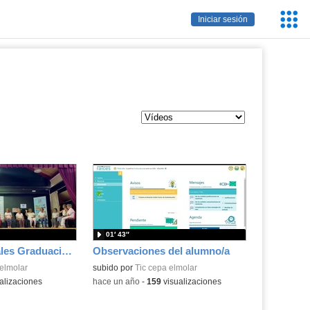
Servic
Iniciar sesión
Educa
01′ 43″
Actuación Iniciales Graduación 2024
Observaciones del alumno/a
 elmolar
subido por
Tic cepa elmolar
alizaciones
-
hace un año
-
159
visualizaciones