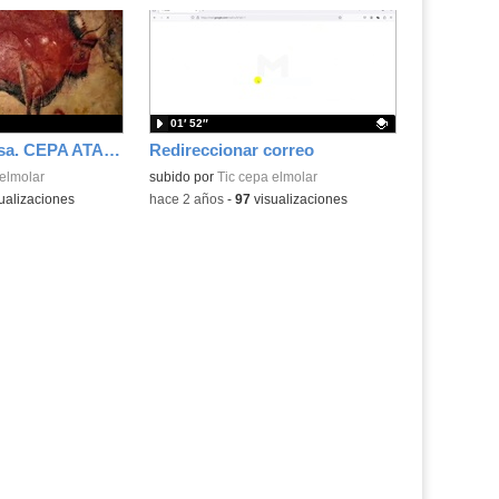
01′ 52″
Despedida Teresa. CEPA ATALAYAS
Redireccionar correo
 elmolar
Contenido educativo.
subido por
Tic cepa elmolar
ualizaciones
-
hace 2 años
-
97
visualizaciones