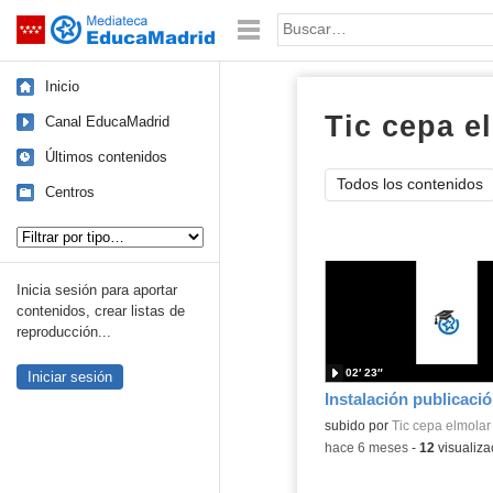
Mediateca de EducaMadrid
Saltar navegación
Palabra o frase:
Inicio
Tic cepa e
Canal EducaMadrid
Últimos contenidos
Todos los contenidos
Centros
Tipo de contenido:
Inicia sesión para aportar
contenidos, crear listas de
reproducción...
02′ 23″
Iniciar sesión
subido por
Tic cepa elmolar
-
hace 6 meses
-
12
visualiza