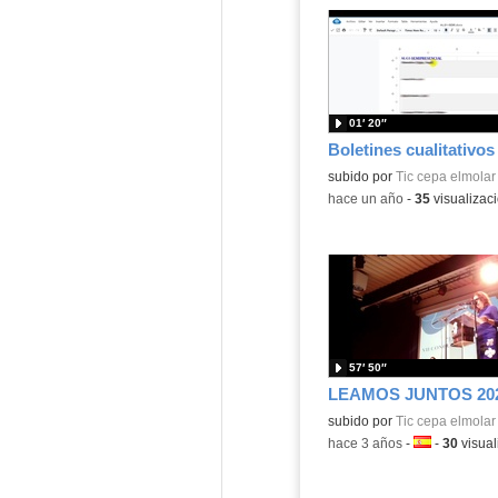
01′ 20″
Boletines cualitativos
subido por
Tic cepa elmolar
-
hace un año
-
35
visualizac
57′ 50″
LEAMOS JUNTOS 20
subido por
Tic cepa elmolar
-
hace 3 años
-
Idioma:
-
30
visual