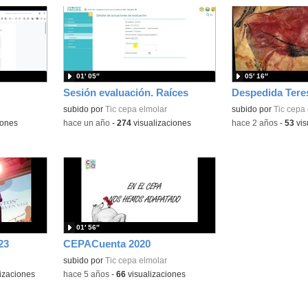
01′ 05″
05′ 16″
Sesión evaluación. Raíces
subido por
Tic cepa elmolar
subido por
Tic cepa
iones
-
hace un año
-
274
visualizaciones
-
hace 2 años
-
53
vis
01′ 56″
23
CEPACuenta 2020
subido por
Tic cepa elmolar
izaciones
-
hace 5 años
-
66
visualizaciones