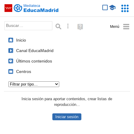
Mediateca de EducaMadrid
Saltar navegación
Servic
Educa
Palabra o frase:
Búsqueda avanzada
Ayuda
(en
ventana
Inicio
nueva)
Canal EducaMadrid
Últimos contenidos
Centros
Tipo de contenido:
Inicia sesión para aportar contenidos, crear listas de
reproducción...
Iniciar sesión