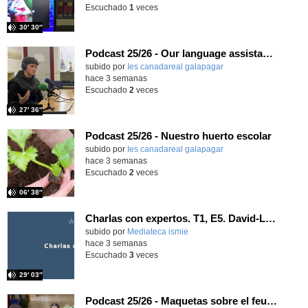
Escuchado
1
veces
30′ 30″
Podcast 25/26 - Our language assistant Ellie
subido por
Ies canadareal galapagar
-
hace 3 semanas
Escuchado
2
veces
27′ 36″
Podcast 25/26 - Nuestro huerto escolar
subido por
Ies canadareal galapagar
-
hace 3 semanas
Escuchado
2
veces
06′ 38″
Charlas con expertos. T1, E5. David-Li Ilundáin Reviriego
subido por
Mediateca ismie
-
hace 3 semanas
Escuchado
3
veces
29′ 03″
Podcast 25/26 - Maquetas sobre el feudalismo