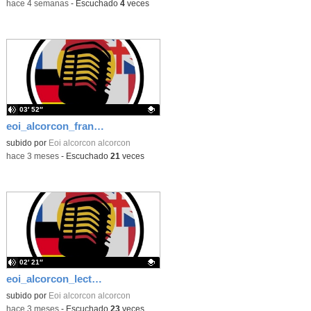
-
hace 4 semanas
-
Escuchado
4
veces
03′ 52″
eoi_alcorcon_francés_lecturas_día_del_libro_2026
Contenido educativo.
subido por
Eoi alcorcon alcorcon
-
hace 3 meses
-
Escuchado
21
veces
02′ 21″
eoi_alcorcon_lecturas_inglés_día_del_libro_2026
Contenido educativo.
subido por
Eoi alcorcon alcorcon
-
hace 3 meses
-
Escuchado
23
veces