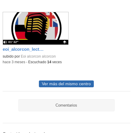
01′ 32″
eoi_alcorcon_lecturas_español_día_del_libro_2026
Contenido educativo.
subido por
Eoi alcorcon alcorcon
-
hace 3 meses
-
Escuchado
14
veces
Ver más del mismo centro
Comentarios