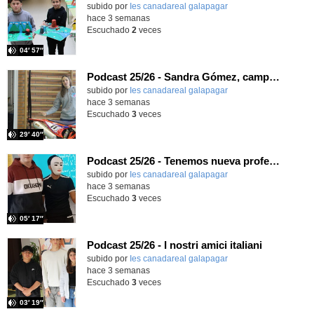
subido por
Ies canadareal galapagar
-
hace 3 semanas
Escuchado
2
veces
04′ 57″
Podcast 25/26 - Sandra Gómez, campeona de Enduro
subido por
Ies canadareal galapagar
-
hace 3 semanas
Escuchado
3
veces
29′ 40″
Podcast 25/26 - Tenemos nueva profesora de Griego ¿Conoces a María Eugenia?
subido por
Ies canadareal galapagar
-
hace 3 semanas
Escuchado
3
veces
05′ 17″
Podcast 25/26 - I nostri amici italiani
subido por
Ies canadareal galapagar
-
hace 3 semanas
Escuchado
3
veces
03′ 19″