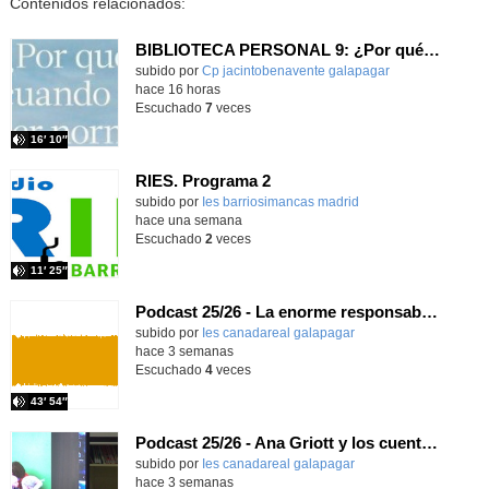
Contenidos relacionados:
BIBLIOTECA PERSONAL 9: ¿Por qué ser feliz cuando puedes ser normal?
Contenido educativo.
subido por
Cp jacintobenavente galapagar
-
hace 16 horas
Escuchado
7
veces
16′ 10″
RIES. Programa 2
Contenido educativo.
subido por
Ies barriosimancas madrid
-
hace una semana
Escuchado
2
veces
11′ 25″
Podcast 25/26 - La enorme responsabilidad de ser juez
subido por
Ies canadareal galapagar
-
hace 3 semanas
Escuchado
4
veces
43′ 54″
Podcast 25/26 - Ana Griott y los cuentos de las voces olvidadas
subido por
Ies canadareal galapagar
-
hace 3 semanas