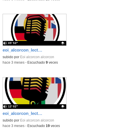
05′ 53″
eoi_alcorcon_lecturas_italiano_día_del_libro_2026
Contenido educativo.
subido por
Eoi alcorcon alcorcon
-
hace 3 meses
-
Escuchado
9
veces
12′ 02″
eoi_alcorcon_lecturas_alemán_día_del_libro_2026
Contenido educativo.
subido por
Eoi alcorcon alcorcon
-
hace 3 meses
-
Escuchado
19
veces