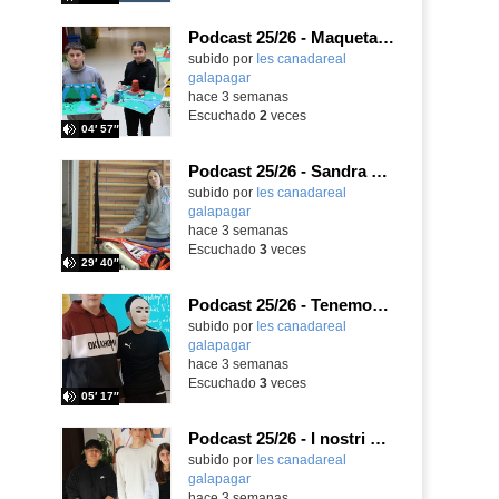
Podcast 25/26 - Maquetas sobre el feudalismo
subido por
Ies canadareal
galapagar
-
hace 3 semanas
Escuchado
2
veces
04′ 57″
Podcast 25/26 - Sandra Gómez, campeona de Enduro
subido por
Ies canadareal
galapagar
-
hace 3 semanas
Escuchado
3
veces
29′ 40″
Podcast 25/26 - Tenemos nueva profesora de Griego ¿Conoces a María Eugenia?
subido por
Ies canadareal
galapagar
-
hace 3 semanas
Escuchado
3
veces
05′ 17″
Podcast 25/26 - I nostri amici italiani
subido por
Ies canadareal
galapagar
-
hace 3 semanas