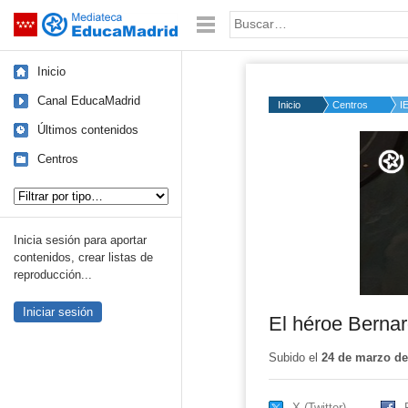
Mediateca de EducaMadrid
Saltar navegación
Palabra o frase:
Inicio
Canal EducaMadrid
Inicio
Centros
I
Últimos contenidos
Volume
50%
Centros
Tipo de contenido:
Inicia sesión para aportar
contenidos, crear listas de
reproducción...
Iniciar sesión
El héroe Berna
Subido el
24 de marzo de
X (Twitter)