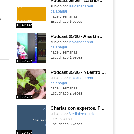
Podcast 25/26 - La enorme responsabilidad de ser juez
subido por
Ies canadareal
galapagar
-
hace 3 semanas
e
Escuchado
5
veces
43′ 54″
Podcast 25/26 - Ana Griott y los cuentos de las voces olvidadas
subido por
Ies canadareal
galapagar
-
hace 3 semanas
Escuchado
1
veces
30′ 30″
Podcast 25/26 - Nuestro huerto escolar
subido por
Ies canadareal
galapagar
-
hace 3 semanas
Escuchado
2
veces
06′ 38″
Charlas con expertos. T1, E5. David-Li Ilundáin Reviriego
subido por
Mediateca ismie
-
hace 3 semanas
Escuchado
3
veces
29′ 03″