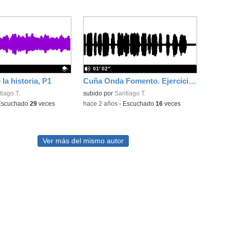
01′ 02″
 la historia, P1
Cuña Onda Fomento. Ejercicio 2.2 Taller de Radio
ativo.
iago T.
subido por
Santiago T.
Escuchado
29
veces
-
hace 2 años
-
Escuchado
16
veces
Ver más del mismo autor