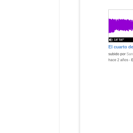
14′ 54″
El cuarto de
Contenido educ
subido por
Sant
-
hace 2 años
-