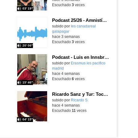
Escuchado
3
veces
03′ 19″
Podcast 25/26 - Amnistía Internacional
subido por
Ies canadareal
galapagar
-
hace 3 semanas
Escuchado
3
veces
20′ 06″
Podcast - Luis en Innsbruck
subido por
Erasmus ies pacifico
madrid
-
hace 4 semanas
Escuchado
6
veces
15′ 46″
Ricardo Sanz y Tur: Tocatina concertante al aire español
subido por
Ricardo S.
-
hace 4 semanas
Escuchado
11
veces
04′ 15″