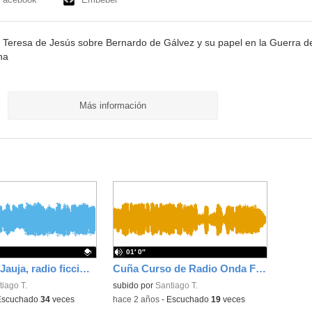
 Teresa de Jesús sobre Bernardo de Gálvez y su papel en la Guerra d
na
Más información
01′ 0″
La tierra de Jauja, radio ficción del IES Santa Teresa de Jesús
Cuña Curso de Radio Onda Fomento
ativo.
iago T.
subido por
Santiago T.
Escuchado
34
veces
-
hace 2 años
-
Escuchado
19
veces