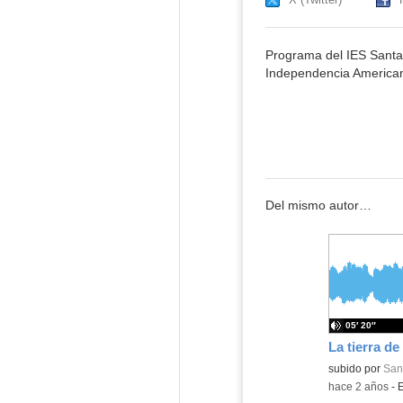
Programa del IES Santa
Independencia America
Del mismo autor…
05′ 20″
Contenido educ
subido por
Sant
-
hace 2 años
-