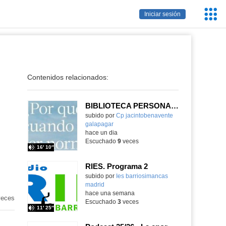
Servic
Iniciar sesión
Educa
Contenidos relacionados:
BIBLIOTECA PERSONAL 9: ¿Por qué ser feliz cuando puedes ser normal?
Contenido educativo.
subido por
Cp jacintobenavente
galapagar
-
hace un dia
Escuchado
9
veces
16′ 10″
RIES. Programa 2
Contenido educativo.
subido por
Ies barriosimancas
madrid
-
hace una semana
eces
Escuchado
3
veces
11′ 25″