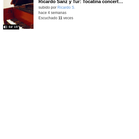
Ricardo Sanz y Tur: Tocatina concertante al aire español
subido por
Ricardo S.
-
hace 4 semanas
Escuchado
11
veces
04′ 15″