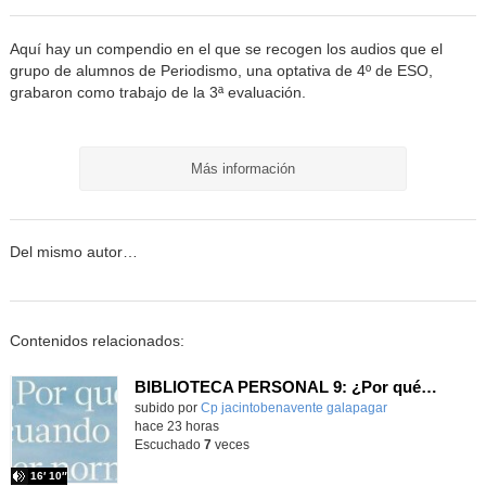
Aquí hay un compendio en el que se recogen los audios que el
grupo de alumnos de Periodismo, una optativa de 4º de ESO,
grabaron como trabajo de la 3ª evaluación.
Más información
Del mismo autor…
Contenidos relacionados:
BIBLIOTECA PERSONAL 9: ¿Por qué ser feliz cuando puedes ser normal?
Contenido educativo.
subido por
Cp jacintobenavente galapagar
-
hace 23 horas
Escuchado
7
veces
16′ 10″