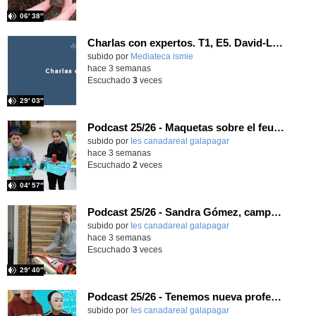
06′ 38″
Charlas con expertos. T1, E5. David-Li Ilundáin Reviriego
subido por
Mediateca ismie
-
hace 3 semanas
Escuchado
3
veces
29′ 03″
Podcast 25/26 - Maquetas sobre el feudalismo
subido por
Ies canadareal galapagar
-
hace 3 semanas
Escuchado
2
veces
04′ 57″
Podcast 25/26 - Sandra Gómez, campeona de Enduro
subido por
Ies canadareal galapagar
-
hace 3 semanas
Escuchado
3
veces
29′ 40″
Podcast 25/26 - Tenemos nueva profesora de Griego ¿Conoces a María Eugenia?
subido por
Ies canadareal galapagar
-