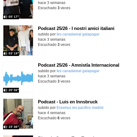
hace 3 semanas
Escuchado
3
veces
05′ 17″
Podcast 25/26 - I nostri amici italiani
subido por
Ies canadareal galapagar
-
hace 3 semanas
Escuchado
3
veces
03′ 19″
Podcast 25/26 - Amnistía Internacional
subido por
Ies canadareal galapagar
-
hace 3 semanas
Escuchado
3
veces
20′ 06″
Podcast - Luis en Innsbruck
subido por
Erasmus ies pacifico madrid
-
hace 4 semanas
Escuchado
6
veces
15′ 46″