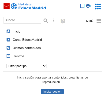
Mediateca de EducaMadrid
Saltar navegación
Servic
Educa
Palabra o frase:
Búsqueda avanzada
Ayuda
(en
ventana
Inicio
nueva)
Canal EducaMadrid
Últimos contenidos
Centros
Tipo de contenido:
Inicia sesión para aportar contenidos, crear listas de
reproducción...
Iniciar sesión