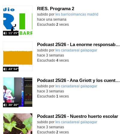
RIES. Programa 2
Contenido educativo.
subido por
Ies barriosimancas madrid
-
hace una semana
Escuchado
2
veces
11′ 25″
Podcast 25/26 - La enorme responsabilidad de ser juez
subido por
Ies canadareal galapagar
-
hace 3 semanas
Escuchado
4
veces
43′ 54″
Podcast 25/26 - Ana Griott y los cuentos de las voces olvidadas
subido por
Ies canadareal galapagar
-
hace 3 semanas
Escuchado
1
veces
30′ 30″
Podcast 25/26 - Nuestro huerto escolar
subido por
Ies canadareal galapagar
-
hace 3 semanas
Escuchado
2
veces