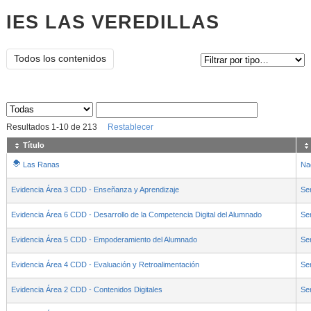
IES LAS VEREDILLAS
Tipo de contenido:
Todos los contenidos
Sus archivos
:
Resultados
1
-
10
de
213
Restablecer
Título
Las Ranas
Na
Evidencia Área 3 CDD - Enseñanza y Aprendizaje
Ser
Evidencia Área 6 CDD - Desarrollo de la Competencia Digital del Alumnado
Ser
Evidencia Área 5 CDD - Empoderamiento del Alumnado
Ser
Evidencia Área 4 CDD - Evaluación y Retroalimentación
Ser
Evidencia Área 2 CDD - Contenidos Digitales
Ser