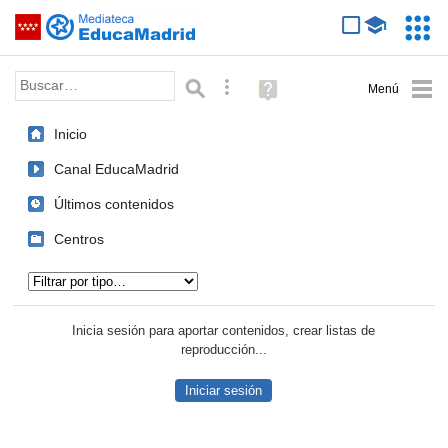
Mediateca de EducaMadrid
Saltar navegación
Servic
Educa
Palabra o frase:
Búsqueda avanzada
Ayuda
(en
ventana
Inicio
nueva)
Canal EducaMadrid
Últimos contenidos
Centros
Tipo de contenido:
Inicia sesión para aportar contenidos, crear listas de
reproducción...
Iniciar sesión