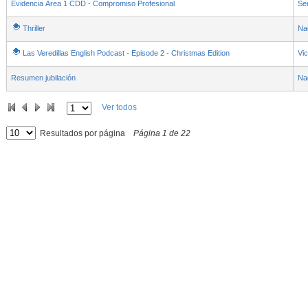
Evidencia Área 1 CDD - Compromiso Profesional
Ser
Thriller
Na
Las Veredillas English Podcast - Episode 2 - Christmas Edition
Vic
Resumen jubilación
Na
Ver todos
Resultados por página
Página
1
de
22