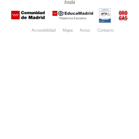
Ayuda
(en ventana nueva)
Certificación
Buzón
de
anónim
conformidad
del Pla
con el
Regiona
Esquema
contra l
Nacional de
Accesibilidad
Mapa
web
Aviso
legal
Contacto
Drogas 
Seguridad
la
(categoría
Comunid
MEDIA). El
de Madr
documento
se abrirá en
ventana
nueva.