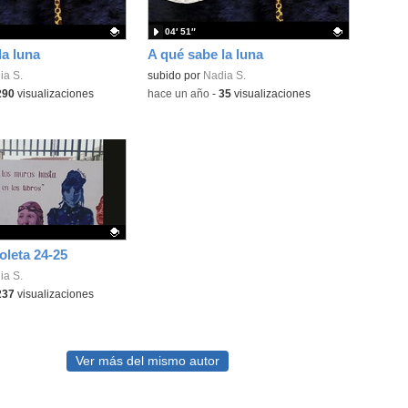
04′ 51″
la luna
A qué sabe la luna
ativo.
ia S.
Contenido educativo.
subido por
Nadia S.
290
visualizaciones
-
hace un año
-
35
visualizaciones
oleta 24-25
ativo.
ia S.
237
visualizaciones
Ver más del mismo autor