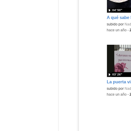
04′ 50″
A qué sabe 
Contenido educ
subido por
Nad
-
hace un año
-
03′ 26″
La puerta vi
Contenido educ
subido por
Nad
-
hace un año
-