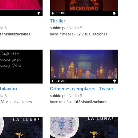
08′ 04″
Thriller
ativo.
ia S.
Contenido educativo.
subido por
Nadia S.
37
visualizaciones
-
hace 7 meses
-
32
visualizaciones
04′ 26″
bilación
Crímenes ejemplares - Teaser
ia S.
Contenido educativo.
subido por
Nadia S.
131
visualizaciones
-
hace un año
-
162
visualizaciones