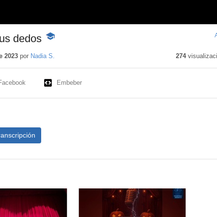
tus dedos
-
Contenido
educativo
e 2023
por
Nadia S.
274
visualizac
Facebook
Embeber
ranscripción