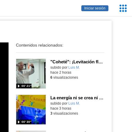
Servic
Iniciar sesión
Educa
Contenidos relacionados:
"Coheté": ¡Levitación flamígera!
Contenido educativo.
subido por
Luis M.
-
hace 2 horas
6
visualizaciones
00′ 21″
La energía ni se crea ni se destruye... ¡se experimenta! El Tierno en la Feria Madrid es Ciencia 2026
Contenido educativo.
subido por
Luis M.
-
hace 3 horas
3
visualizaciones
00′ 30″