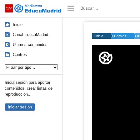
Mediateca de EducaMadrid
Saltar navegación
Palabra o frase:
Inicio
Canal EducaMadrid
Inicio
Centros
I
Últimos contenidos
Volume
50%
Centros
Tipo de contenido:
Inicia sesión para aportar
contenidos, crear listas de
reproducción...
Iniciar sesión