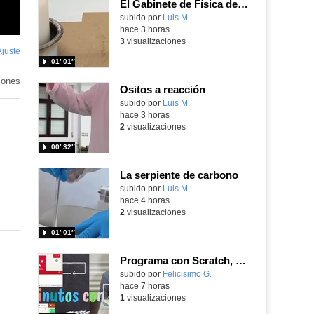
El Gabinete de Física del IES Enrique Tierno Galván de Parla (Curso 25-26)
Contenido educativo.
subido por
Luis M.
-
hace 3 horas
3
visualizaciones
Ajuste
de
01′ 01″
pantalla
iones
Ositos a reacción
Contenido educativo.
subido por
Luis M.
-
hace 3 horas
2
visualizaciones
00′ 32″
La serpiente de carbono
Contenido educativo.
subido por
Luis M.
-
hace 4 horas
2
visualizaciones
01′ 01″
Programa con Scratch, 8 diferentes juegos para vivir la emoción de los partidos de España en el mundial 2026
Contenido educativo.
subido por
Felicisimo G.
-
hace 7 horas
1
visualizaciones