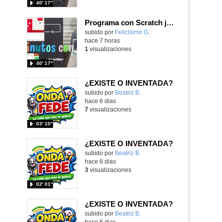
40′ 17″
Programa con Scratch juegos con los partidos del mundial 2026 ganados por España
Contenido educativo.
subido por
Felicisimo G.
-
hace 7 horas
1
visualizaciones
40′ 17″
¿EXISTE O INVENTADA?
Contenido educativo.
subido por
Beatriz B.
-
hace 6 dias
7
visualizaciones
03′ 10″
¿EXISTE O INVENTADA?
Contenido educativo.
subido por
Beatriz B.
-
hace 6 dias
3
visualizaciones
02′ 01″
¿EXISTE O INVENTADA?
Contenido educativo.
subido por
Beatriz B.
-
hace 6 dias