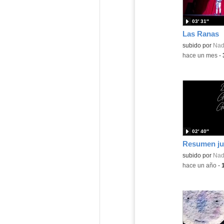
03′ 31″
Las Ranas
Contenido educ
subido por
Nad
-
hace un mes
-
02′ 40″
Resumen ju
subido por
Nad
-
hace un año
-