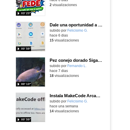
2
visualizaciones
03′ 23″
Dale una oportunidad a los Chromebooks y utiliza un proyector para realizar talleres si no tienes pantallas táctiles
Contenido educativo.
subido por
Felicisimo G.
-
hace 6 dias
15
visualizaciones
00′ 59″
Pez conejo dorado Siganus guttatus (Bloch, 1786)
Contenido educativo.
subido por
Fernando L.
-
hace 7 dias
18
visualizaciones
00′ 13″
Instala MakeCode Arcade para trabajar offline en tu tablet, ordenador, Chromebook
Contenido educativo.
subido por
Felicisimo G.
-
hace una semana
14
visualizaciones
00′ 59″