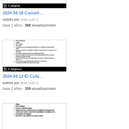
1 página
2024 04 16 Constitución 1978.
subido por
Jose Luis V.
-
hace 2 años
-
368
visualizaciones
2 páginas
2024 04 12 El Cubismo.
subido por
Jose Luis V.
-
hace 2 años
-
359
visualizaciones