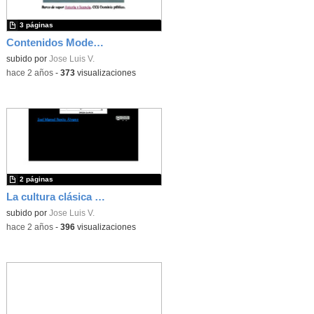
3 páginas
Contenidos Modernismo Gaudí
subido por
Jose Luis V.
-
hace 2 años
-
373
visualizaciones
2 páginas
La cultura clásica de Grecia y Roma
subido por
Jose Luis V.
-
hace 2 años
-
396
visualizaciones