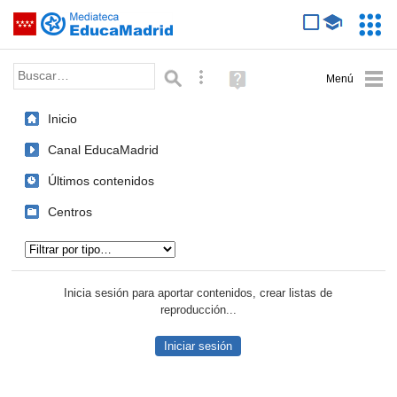
Mediateca de EducaMadrid
Saltar navegación
Servic
Educa
Palabra o frase:
Búsqueda avanzada
Ayuda
(en
ventana
Inicio
nueva)
Canal EducaMadrid
Últimos contenidos
Centros
Tipo de contenido:
Inicia sesión para aportar contenidos, crear listas de
reproducción...
Iniciar sesión