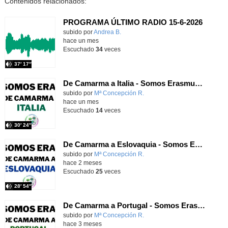
Contenidos relacionados:
PROGRAMA ÚLTIMO RADIO 15-6-2026
Contenido educativo.
subido por
Andrea B.
-
hace un mes
Escuchado
34
veces
37′ 17″
De Camarma a Italia - Somos Erasmus+ T3X15 - Onda Lorca
Contenido educativo.
subido por
Mª Concepción R.
-
hace un mes
Escuchado
14
veces
30′ 24″
De Camarma a Eslovaquia - Somos Erasmus+ T3X14 - Onda Lorca
Contenido educativo.
subido por
Mª Concepción R.
-
hace 2 meses
Escuchado
25
veces
28′ 54″
De Camarma a Portugal - Somos Erasmus+ T3X13 - Onda Lorca
Contenido educativo.
subido por
Mª Concepción R.
-
hace 3 meses