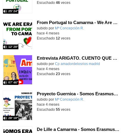
Escuchado
46
veces
25′ 24″
From Portugal to Camarma - We Are Erasmus+ T3X12 - Onda Lorca
Contenido educativo.
subido por
Mª Concepción R.
-
hace 4 meses
Escuchado
12
veces
12′ 28″
Entrevista ARIGATO. CUENTO QUE TE CANTO
Contenido educativo.
subido por
Cp amadordelosrios madrid
-
hace 4 meses
Escuchado
23
veces
07′ 46″
Proyecto Guernica - Somos Erasmus+ T3X11 - Onda Lorca
Contenido educativo.
subido por
Mª Concepción R.
-
hace 4 meses
Escuchado
55
veces
28′ 18″
De Lille a Camarma - Somos Erasmus+ T3X10 - Onda Lorca