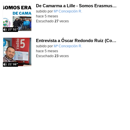
De Camarma a Lille - Somos Erasmus+ T3X08 - Onda Lorca
Contenido educativo.
subido por
Mª Concepción R.
-
hace 5 meses
Escuchado
27
veces
27′ 51″
Entrevista a Óscar Redondo Ruiz (Coordinador Técnico de Radio 5/RNE)- Charlando con Profesionales de la Comunicación T3X01 - Onda Lorca
Contenido educativo.
subido por
Mª Concepción R.
-
hace 5 meses
Escuchado
23
veces
21′ 06″