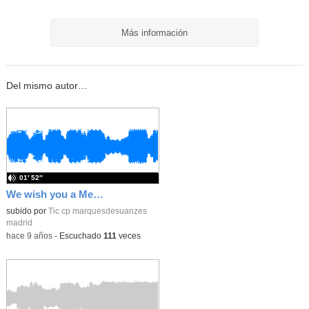
Más información
Del mismo autor…
01′ 52″
We wish you a Merry Christmas
subido por
Tic cp marquesdesuanzes
madrid
-
hace 9 años
-
Escuchado
111
veces