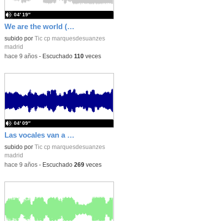
04′ 19″
We are the world (english)
subido por
Tic cp marquesdesuanzes
madrid
-
hace 9 años
-
Escuchado
110
veces
04′ 09″
Las vocales van a Belén
subido por
Tic cp marquesdesuanzes
madrid
-
hace 9 años
-
Escuchado
269
veces