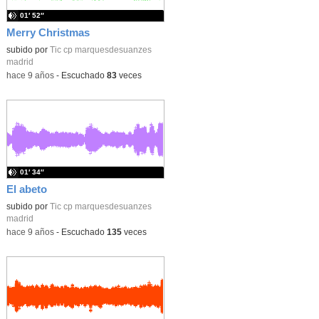
01′ 52″
Merry Christmas
subido por
Tic cp marquesdesuanzes
madrid
-
hace 9 años
-
Escuchado
83
veces
01′ 34″
El abeto
subido por
Tic cp marquesdesuanzes
madrid
-
hace 9 años
-
Escuchado
135
veces