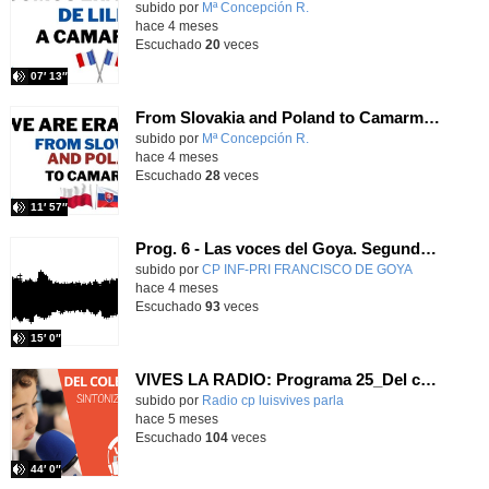
Contenido educativo.
subido por
Mª Concepción R.
-
hace 4 meses
Escuchado
20
veces
07′ 13″
From Slovakia and Poland to Camarma - We Are Erasmus+ T3x09 - Onda Lorca
Contenido educativo.
subido por
Mª Concepción R.
-
hace 4 meses
Escuchado
28
veces
11′ 57″
Prog. 6 - Las voces del Goya. Segundo programa del curso 2025-26
subido por
CP INF-PRI FRANCISCO DE GOYA
-
hace 4 meses
Escuchado
93
veces
15′ 0″
VIVES LA RADIO: Programa 25_Del cole al mundo: sintonizar historias
Contenido educativo.
subido por
Radio cp luisvives parla
-
hace 5 meses
Escuchado
104
veces
44′ 0″