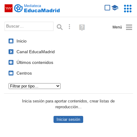
Mediateca de EducaMadrid
Saltar navegación
Servic
Educa
Palabra o frase:
Búsqueda avanzada
Ayuda
(en
ventana
Inicio
nueva)
Canal EducaMadrid
Últimos contenidos
Centros
Tipo de contenido:
Inicia sesión para aportar contenidos, crear listas de
reproducción...
Iniciar sesión