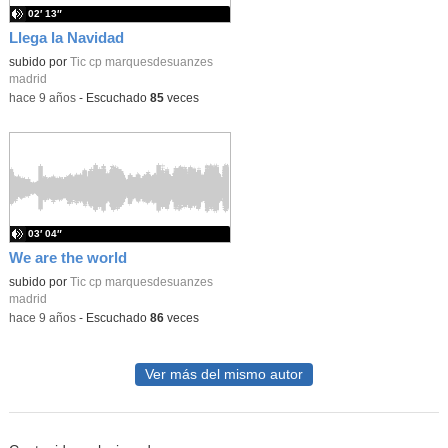
02′ 13″
Llega la Navidad
subido por
Tic cp marquesdesuanzes
madrid
-
hace 9 años
-
Escuchado
85
veces
03′ 04″
We are the world
subido por
Tic cp marquesdesuanzes
madrid
-
hace 9 años
-
Escuchado
86
veces
Ver más del mismo autor