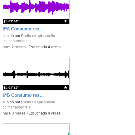
03′ 34″
6ºA Consumo responsable
Contenido educativo.
subido por
Radio cp apisaurelia
colmenardeoreja
-
hace 2 meses
-
Escuchado
4
veces
03′ 11″
6ºB Consumo responsable
Contenido educativo.
subido por
Radio cp apisaurelia
colmenardeoreja
-
hace 3 meses
-
Escuchado
4
veces