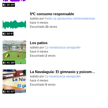
30′ 20″
5ºC consumo responsable
Contenido educativo.
subido por
Radio cp apisaurelia colmenardeoreja
-
hace 4 meses
Escuchado
21
veces
04′ 0″
Los patios
Contenido educativo.
subido por
Cp navalazarza sanagustin
-
hace 4 meses
Escuchado
2
veces
01′ 28″
La Navalaguía: El gimnasio y psicomotricidad
Contenido educativo.
subido por
Cp navalazarza sanagustin
-
hace 4 meses
Escuchado
5
veces
01′ 07″