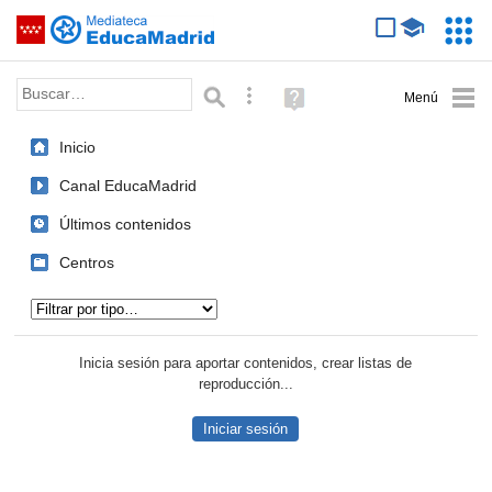
Mediateca de EducaMadrid
Saltar navegación
Servic
Educa
Palabra o frase:
Búsqueda avanzada
Ayuda
(en
ventana
Inicio
nueva)
Canal EducaMadrid
Últimos contenidos
Centros
Tipo de contenido:
Inicia sesión para aportar contenidos, crear listas de
reproducción...
Iniciar sesión