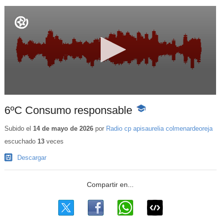
6ºC Consumo responsable
-
Contenido
educativo
Subido el
14 de mayo de 2026
por
Radio cp apisaurelia colmenardeoreja
escuchado
13
veces
Descargar