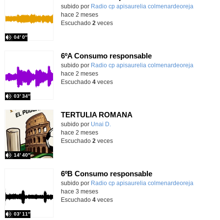
Contenido educativo.
subido por
Radio cp apisaurelia colmenardeoreja
-
hace 2 meses
Escuchado
2
veces
04′ 0″
6ºA Consumo responsable
Contenido educativo.
subido por
Radio cp apisaurelia colmenardeoreja
-
hace 2 meses
Escuchado
4
veces
03′ 34″
TERTULIA ROMANA
Contenido educativo.
subido por
Unai D.
-
hace 2 meses
Escuchado
2
veces
14′ 40″
6ºB Consumo responsable
Contenido educativo.
subido por
Radio cp apisaurelia colmenardeoreja
-
hace 3 meses
Escuchado
4
veces
03′ 11″