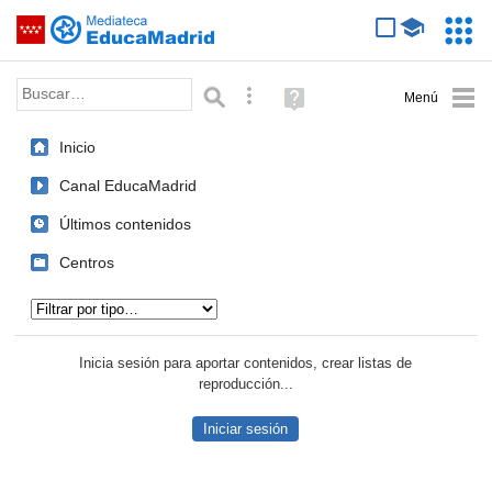
Mediateca de EducaMadrid
Saltar navegación
Servic
Educa
Palabra o frase:
Búsqueda avanzada
Ayuda
(en
ventana
Inicio
nueva)
Canal EducaMadrid
Últimos contenidos
Centros
Tipo de contenido:
Inicia sesión para aportar contenidos, crear listas de
reproducción...
Iniciar sesión