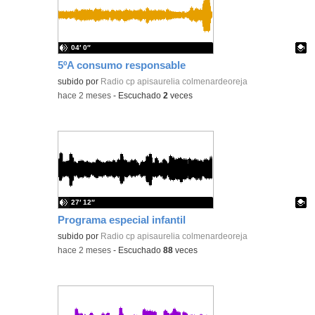
04′ 0″
5ºA consumo responsable
Contenido educativo.
subido por
Radio cp apisaurelia colmenardeoreja
-
hace 2 meses
-
Escuchado
2
veces
27′ 12″
Programa especial infantil
Contenido educativo.
subido por
Radio cp apisaurelia colmenardeoreja
-
hace 2 meses
-
Escuchado
88
veces