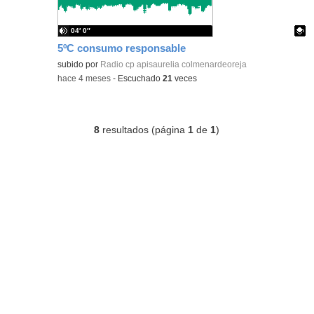
04′ 0″
5ºC consumo responsable
Contenido educativo.
subido por
Radio cp apisaurelia colmenardeoreja
-
hace 4 meses
-
Escuchado
21
veces
8
resultados (página
1
de
1
)