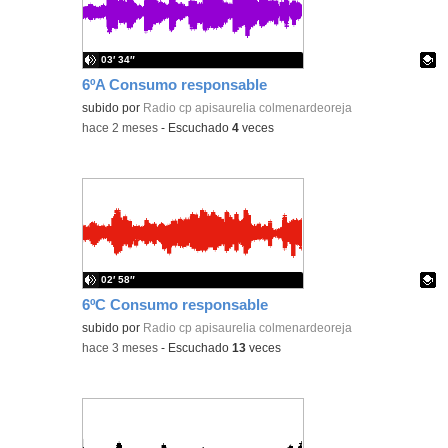
03′ 34″
6ºA Consumo responsable
Contenido educativo.
subido por
Radio cp apisaurelia colmenardeoreja
-
hace 2 meses
-
Escuchado
4
veces
02′ 58″
6ºC Consumo responsable
Contenido educativo.
subido por
Radio cp apisaurelia colmenardeoreja
-
hace 3 meses
-
Escuchado
13
veces