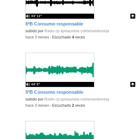
03′ 11″
6ºB Consumo responsable
Contenido educativo.
subido por
Radio cp apisaurelia colmenardeoreja
-
hace 3 meses
-
Escuchado
4
veces
04′ 0″
5ºB Consumo responsable
Contenido educativo.
subido por
Radio cp apisaurelia colmenardeoreja
-
hace 3 meses
-
Escuchado
2
veces