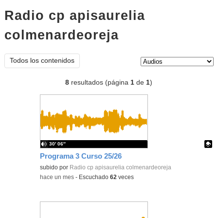
Radio cp apisaurelia
colmenardeoreja
audios
Tipo de contenido:
Todos los contenidos
8
resultados (página
1
de
1
)
30′ 06″
Programa 3 Curso 25/26
Contenido educativo.
subido por
Radio cp apisaurelia colmenardeoreja
-
hace un mes
-
Escuchado
62
veces