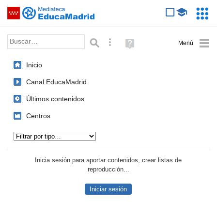
Mediateca de EducaMadrid
Saltar navegación
Servic
Educa
Palabra o frase:
Búsqueda avanzada
Ayuda
(en
ventana
Inicio
nueva)
Canal EducaMadrid
Últimos contenidos
Centros
Tipo de contenido:
Inicia sesión para aportar contenidos, crear listas de
reproducción...
Iniciar sesión