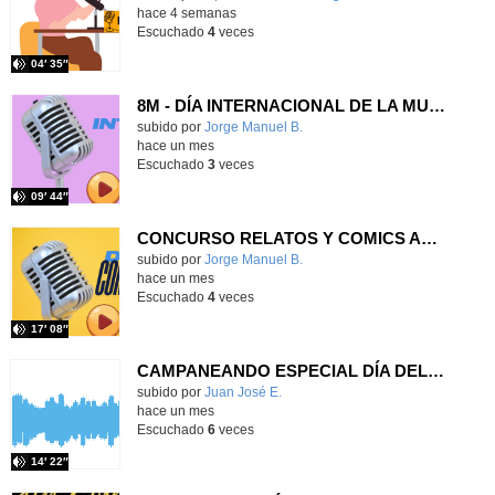
hace 4 semanas
Escuchado
4
veces
04′ 35″
8M - DÍA INTERNACIONAL DE LA MUJER
Contenido educativo.
subido por
Jorge Manuel B.
-
hace un mes
Escuchado
3
veces
09′ 44″
CONCURSO RELATOS Y COMICS AMPA CEIP PRÍNCIPE FELIPE
Contenido educativo.
subido por
Jorge Manuel B.
-
hace un mes
Escuchado
4
veces
17′ 08″
CAMPANEANDO ESPECIAL DÍA DEL LIBRO 2026
Contenido educativo.
subido por
Juan José E.
-
hace un mes
Escuchado
6
veces
14′ 22″