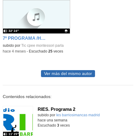
32′ 24″
7º PROGRAMA /HASTA LUEGO MARICARMEN 7X04
Contenido educativo.
subido por
Tic cpee montessori parla
-
hace 4 meses
-
Escuchado
25
veces
Ver más del mismo autor
Contenidos relacionados:
RIES. Programa 2
Contenido educativo.
subido por
Ies barriosimancas madrid
-
hace una semana
Escuchado
3
veces
11′ 25″