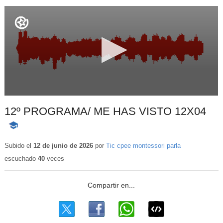
12º PROGRAMA/ ME HAS VISTO 12X04
-
Contenido
educativo
Subido el
12 de junio de 2026
por
Tic cpee montessori parla
escuchado
40
veces