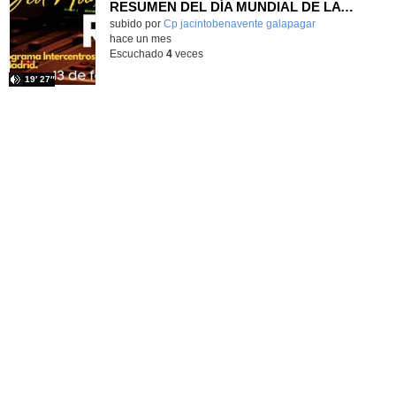
RESUMEN DEL DÍA MUNDIAL DE LA RADIO Y LA I.A. PROGRAMA COLABORATIVO
Contenido educativo.
subido por
Cp jacintobenavente galapagar
-
hace un mes
Escuchado
4
veces
19′ 27″