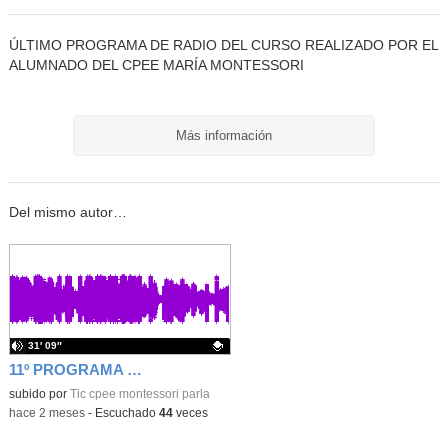
ÚLTIMO PROGRAMA DE RADIO DEL CURSO REALIZADO POR EL
ALUMNADO DEL CPEE MARÍA MONTESSORI
Más información
Del mismo autor…
31′ 09″
11º PROGRAMA NO HAY MÁS TARDES HAY TARDEO
Contenido educativo.
subido por
Tic cpee montessori parla
-
hace 2 meses
-
Escuchado
44
veces