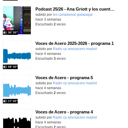
Podcast 25/26 - Ana Griott y los cuentos de las voces olvidadas
subido por
Ies canadareal galapagar
-
hace 3 semanas
Escuchado
2
veces
30′ 30″
Voces de Acero 2025-2026 - programa 1
Contenido educativo.
subido por
Radio cp amosacero madrid
-
hace 4 semanas
Escuchado
3
veces
08′ 30″
Voces de Acero - programa 5
Contenido educativo.
subido por
Radio cp amosacero madrid
-
hace 4 semanas
Escuchado
2
veces
17′ 45″
Voces de Acero - programa 4
Contenido educativo.
subido por
Radio cp amosacero madrid
-
hace 4 semanas
Escuchado
2
veces