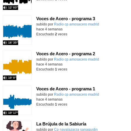
12′ 03″
Voces de Acero - programa 3
Contenido educativo.
subido por
Radio cp amosacero madrid
-
hace 4 semanas
Escuchado
2
veces
16′ 35″
Voces de Acero - programa 2
Contenido educativo.
subido por
Radio cp amosacero madrid
-
hace 4 semanas
Escuchado
1
veces
10′ 0″
Voces de Acero - programa 1
Contenido educativo.
subido por
Radio cp amosacero madrid
-
hace 4 semanas
Escuchado
1
veces
10′ 17″
La Brújula de la Sabiuría
Contenido educativo.
subido por
Cp navalazarza sanagustin
-