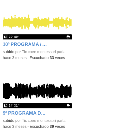
20′ 40″
10º PROGRAMA / AVE, CÉSAR, LOS QUE VAN A JUGAR TE SALUDAN / 10X04
Contenido educativo.
subido por
Tic cpee montessori parla
-
hace 3 meses
-
Escuchado
33
veces
24′ 31″
9º PROGRAMA DE PUENTE A PUENTE Y... 9x04
Contenido educativo.
subido por
Tic cpee montessori parla
-
hace 3 meses
-
Escuchado
39
veces