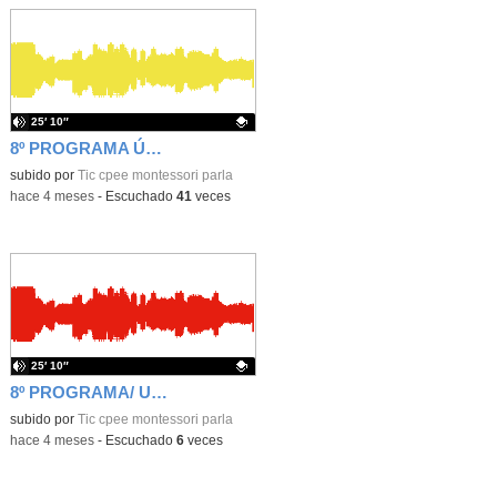
25′ 10″
8º PROGRAMA ÚLTIMO EMPUJÓN/ 8X04
Contenido educativo.
subido por
Tic cpee montessori parla
-
hace 4 meses
-
Escuchado
41
veces
25′ 10″
8º PROGRAMA/ UN ÚLTIMO EMPUJÓN/ 8x04
Contenido educativo.
subido por
Tic cpee montessori parla
-
hace 4 meses
-
Escuchado
6
veces