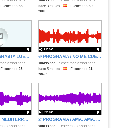
.
montessori parla
Contenido educativo.
subido por
Tic cpee montessori parla
ma:
-
Escuchado
33
-
hace 3 meses
-
Idioma:
-
Escuchado
39
veces
21′ 06″
7º PROGRAMA /HASTA LUEGO MARICARMEN 7X04
6º PROGRAMA / NO ME CUENTES HISTORIAS/6X04
.
montessori parla
Contenido educativo.
subido por
Tic cpee montessori parla
ma:
-
Escuchado
25
-
hace 5 meses
-
Idioma:
-
Escuchado
81
veces
33′ 36″
3º PROGRAMA/ MEDITERRÁNEOS Y PACÍFICOS/3X04
2º PROGRAMA / AMA, AMA, AMA Y ENSANCHA EL ALMA/ 2X04
.
montessori parla
Contenido educativo.
subido por
Tic cpee montessori parla