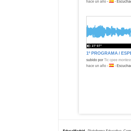
-
hace un año
-
Idioma:
-
Escuch
27′ 07″
Contenido educativo.
subido por
Tic cpee montess
-
hace un año
-
Idioma:
-
Escuch