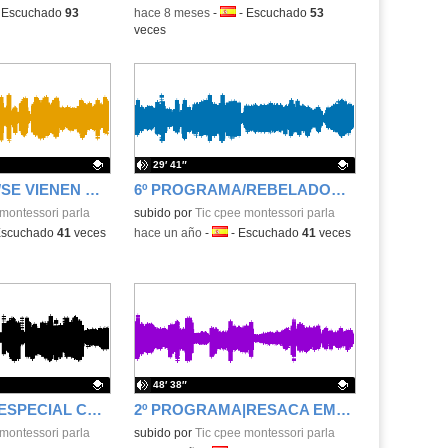
ma:
-
Escuchado
93
-
hace 8 meses
-
Idioma:
-
Escuchado
53
veces
29′ 41″
7º PROGRAMA/SE VIENEN COSITAS/MONTESSORI EN EL AIRE 7X03
6º PROGRAMA/REBELADOS/MONTESSORI EN EL AIRE 6X03
.
montessori parla
Contenido educativo.
subido por
Tic cpee montessori parla
a:
scuchado
41
veces
-
hace un año
-
Idioma:
-
Escuchado
41
veces
48′ 38″
3ºPROGRAMA/ESPECIAL CARNAVAL/MONTESSORI EN EL AIRE 3X03
2º PROGRAMA|RESACA EMOCIONAL|MONTESSORI EN EL AIRE 2X03
.
montessori parla
Contenido educativo.
subido por
Tic cpee montessori parla