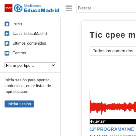
Mediateca de EducaMadrid
Saltar navegación
Palabra o frase:
Inicio
Tic cpee m
Canal EducaMadrid
Últimos contenidos
Todos los contenidos
Centros
Tipo de contenido:
Inicia sesión para aportar
contenidos, crear listas de
reproducción...
Iniciar sesión
29′ 28″