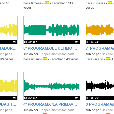
hado
63
-
hace 6 meses
-
Idioma:
-
Escuchado
112
-
hace 6 meses
-
Idio
veces
veces
44′ 46″
21′ 34″
1º PROGRAMA/ CONTADOR A CERO/MONTESSORI EN EL AIRE/ 1X04
8º PROGRAMA/EL ÚLTIMO QUE CIERRE/MONTESSORI EN EL AIRE 8X03
ori parla
Contenido educativo.
subido por
Tic cpee montessori parla
Contenido educativo
subido por
Tic cpee 
129
veces
-
hace un año
-
Idioma:
-
Escuchado
43
veces
-
hace un año
-
Idiom
-
E
30′ 54″
30′ 26″
5º PROGRAMA/MENUDAS TORRIJAS/MONTESSORI EN EL AIRE 5X03
4º PROGRAMA /LA PRIMAVERA LA SANGRE ALTERA/MONTESSORI EN EL AIRE 4X03
ori parla
Contenido educativo.
subido por
Tic cpee montessori parla
Contenido educativo
subido por
Tic cpee 