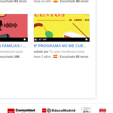
a:
scuchado
63
veces
-
hace un año
-
Idioma:
-
Escuchado
92
veces
37′ 08″
10º PROGRAMA FAMILIAS / MONTESSORI EN EL AIRE 10X02
9º PROGRAMA NO ME CUENTES CUENTOS| MONTESSORI EN EL AIRE 9X02
.
montessori parla
Contenido educativo.
subido por
Tic cpee montessori parla
a:
scuchado
100
-
hace 2 años
-
Idioma:
-
Escuchado
93
veces