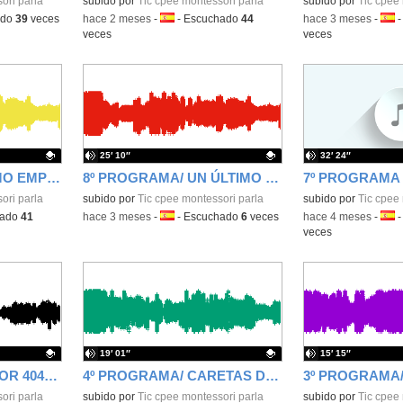
ori parla
Contenido educativo.
subido por
Tic cpee montessori parla
Contenido educativo
subido por
Tic cpee 
ado
39
veces
-
hace 2 meses
-
Idioma:
-
Escuchado
44
-
hace 3 meses
-
Idio
veces
veces
25′ 10″
32′ 24″
8º PROGRAMA ÚLTIMO EMPUJÓN/ 8X04
8º PROGRAMA/ UN ÚLTIMO EMPUJÓN/ 8x04
ori parla
Contenido educativo.
subido por
Tic cpee montessori parla
Contenido educativo
subido por
Tic cpee 
hado
41
-
hace 3 meses
-
Idioma:
-
Escuchado
6
veces
-
hace 4 meses
-
Idio
veces
19′ 01″
15′ 15″
5º PROGRAMA / ERROR 404 VACACIONES NOT FOUND... /5X04
4º PROGRAMA/ CARETAS DENTRO/ 4X04
ori parla
Contenido educativo.
subido por
Tic cpee montessori parla
Contenido educativo
subido por
Tic cpee 