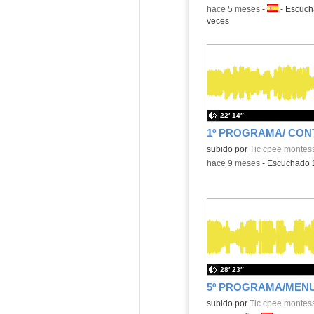
-
hace 5 meses
-
Idioma:
-
Escuc
veces
22′ 14″
Contenido educativo.
subido por
Tic cpee montess
-
hace 9 meses
-
Escuchado
28′ 23″
Contenido educativo.
subido por
Tic cpee montess