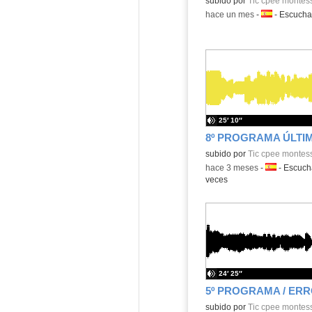
Contenido educativo.
subido por
Tic cpee montess
-
hace un mes
-
Idioma:
-
Escuch
25′ 10″
Contenido educativo.
subido por
Tic cpee montess
-
hace 3 meses
-
Idioma:
-
Escuc
veces
24′ 25″
Contenido educativo.
subido por
Tic cpee montess