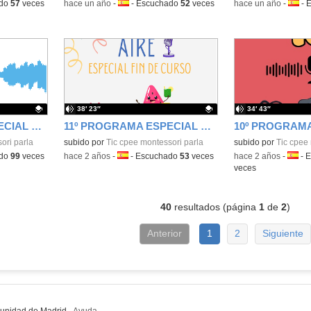
ado
57
veces
-
hace un año
-
Idioma:
-
Escuchado
52
veces
-
hace un año
-
Idiom
-
E
38′ 23″
34′ 43″
1º PROGRAMA / ESPECIAL NAVIDAD/MONTESSORI EN EL AIRE 1X03
11º PROGRAMA ESPECIAL FIN DE CURSO/ MONTESSORI EN EL AIRE 11X02 - Contenido educativo
ori parla
Contenido educativo.
subido por
Tic cpee montessori parla
Contenido educativo
subido por
Tic cpee 
ado
99
veces
-
hace 2 años
-
Idioma:
-
Escuchado
53
veces
-
hace 2 años
-
Idiom
-
E
veces
40
resultados (página
1
de
2
)
Anterior
1
2
Siguiente