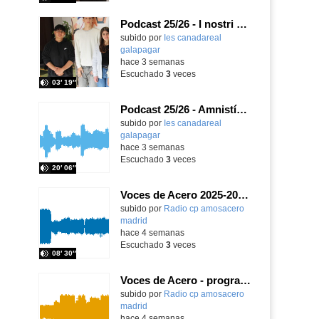
Podcast 25/26 - I nostri amici italiani
subido por
Ies canadareal
galapagar
-
hace 3 semanas
Escuchado
3
veces
03′ 19″
Podcast 25/26 - Amnistía Internacional
subido por
Ies canadareal
galapagar
-
hace 3 semanas
Escuchado
3
veces
20′ 06″
Voces de Acero 2025-2026 - programa 1
Contenido educativo.
subido por
Radio cp amosacero
madrid
-
hace 4 semanas
Escuchado
3
veces
08′ 30″
Voces de Acero - programa 2
Contenido educativo.
subido por
Radio cp amosacero
madrid
-
hace 4 semanas