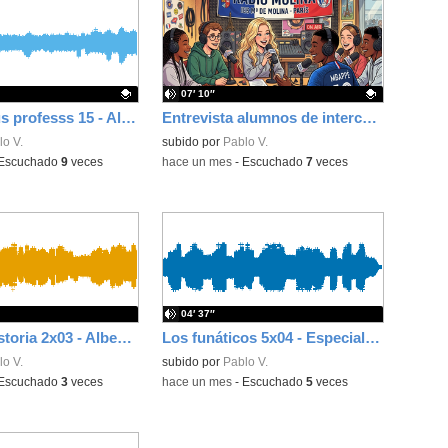
07′ 10″
Conoce a tus professs 15 - Alfonso (Música)
Entrevista alumnos de intercambio de París
ativo.
o V.
Contenido educativo.
subido por
Pablo V.
Escuchado
9
veces
-
hace un mes
-
Escuchado
7
veces
04′ 37″
Tú haces historia 2x03 - Alberto González (concejal Latina)
Los funáticos 5x04 - Especial despedida y chiste de la selva
o V.
subido por
Pablo V.
Escuchado
3
veces
-
hace un mes
-
Escuchado
5
veces