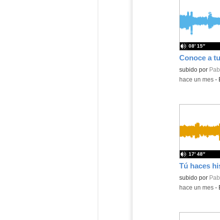
08′ 15″
Contenido educ
subido por
Pabl
-
hace un mes
-
17′ 48″
subido por
Pabl
-
hace un mes
-