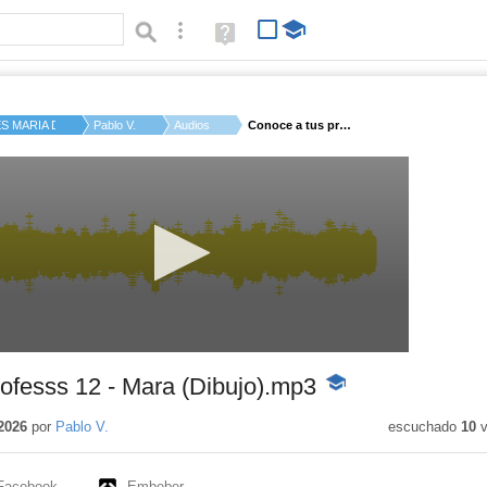
Búsqueda avanzada
Ayuda
(en
ventana
nueva)
ES MARIA DE MOLINA
Pablo V.
Audios
Conoce a tus profess...
ofesss 12 - Mara (Dibujo).mp3
-
Contenido
educativo
2026
por
Pablo V.
escuchado
10
v
Facebook
Embeber