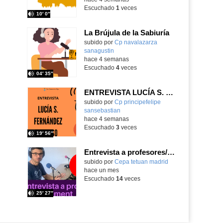
Escuchado
1
veces
10′ 0″
La Brújula de la Sabiuría
Contenido educativo.
subido por
Cp navalazarza
sanagustin
-
hace 4 semanas
Escuchado
4
veces
04′ 35″
ENTREVISTA LUCÍA S. FERNÁNDEZ ALONSO
subido por
Cp principefelipe
sansebastian
-
hace 4 semanas
Escuchado
3
veces
19′ 56″
Entrevista a profesores/as: María Climent
subido por
Cepa tetuan madrid
-
hace un mes
Escuchado
14
veces
25′ 27″