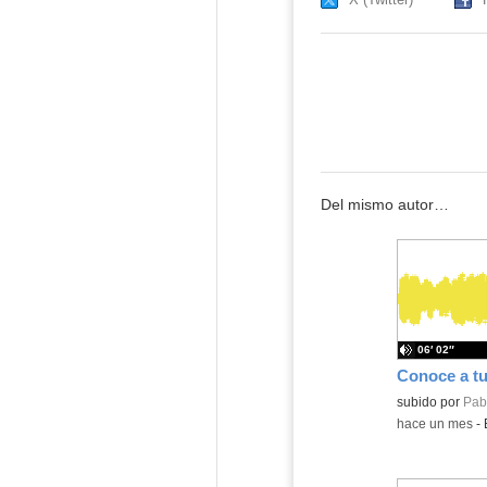
Del mismo autor…
06′ 02″
Contenido educ
subido por
Pabl
-
hace un mes
-