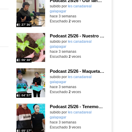
Podcast 25/26 - Our language assistant Ellie
subido por
Ies canadareal
galapagar
-
hace 3 semanas
Escuchado
2
veces
27′ 36″
Podcast 25/26 - Nuestro huerto escolar
subido por
Ies canadareal
galapagar
-
hace 3 semanas
Escuchado
2
veces
06′ 38″
Podcast 25/26 - Maquetas sobre el feudalismo
subido por
Ies canadareal
galapagar
-
hace 3 semanas
Escuchado
2
veces
04′ 57″
Podcast 25/26 - Tenemos nueva profesora de Griego ¿Conoces a María Eugenia?
subido por
Ies canadareal
galapagar
-
hace 3 semanas
Escuchado
3
veces
05′ 17″