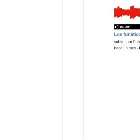
04′ 29″
Contenido educ
subido por
Pabl
-
hace un mes
-