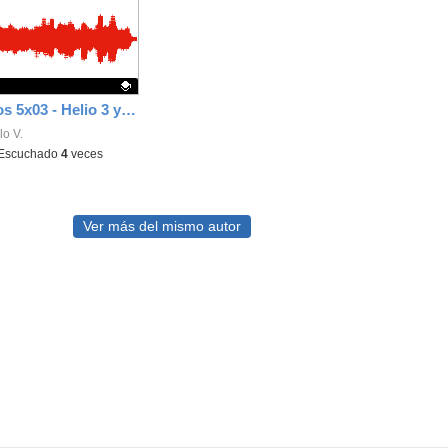
Los funáticos 5x03 - Helio 3 y el chiste de Ramón
ativo.
o V.
Escuchado
4
veces
Ver más del mismo autor