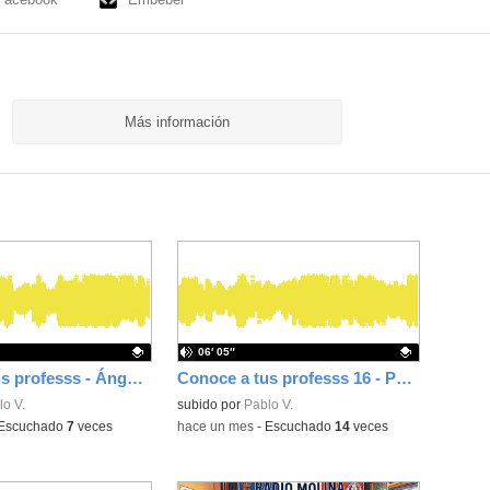
Más información
06′ 05″
Conoce a tus professs - Ángela (Inglés)
Conoce a tus professs 16 - Paqui (Lengua)
ativo.
o V.
Contenido educativo.
subido por
Pablo V.
Escuchado
7
veces
-
hace un mes
-
Escuchado
14
veces