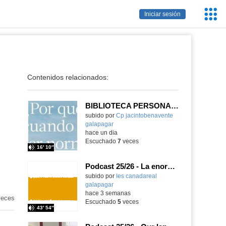
Servic
Iniciar sesión
Educa
Contenidos relacionados:
BIBLIOTECA PERSONAL 9: ¿Por qué ser feliz cuando puedes ser normal?
Contenido educativo.
subido por
Cp jacintobenavente
galapagar
-
hace un dia
Escuchado
7
veces
16′ 10″
Podcast 25/26 - La enorme responsabilidad de ser juez
subido por
Ies canadareal
galapagar
-
hace 3 semanas
eces
Escuchado
5
veces
43′ 54″