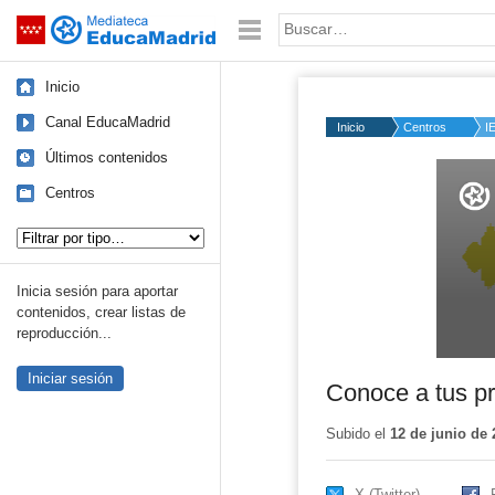
Mediateca de EducaMadrid
Saltar navegación
Palabra o frase:
Inicio
Canal EducaMadrid
Inicio
Centros
I
Últimos contenidos
Volume
50%
Centros
Tipo de contenido:
Inicia sesión para aportar
contenidos, crear listas de
reproducción...
Iniciar sesión
Conoce a tus pr
Subido el
12 de junio de 
X (Twitter)