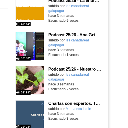
Podcast 25/26 - La enorme responsabilidad de ser juez
subido por
Ies canadareal
galapagar
-
hace 3 semanas
Escuchado
5
veces
43′ 54″
Podcast 25/26 - Ana Griott y los cuentos de las voces olvidadas
subido por
Ies canadareal
galapagar
-
hace 3 semanas
Escuchado
1
veces
30′ 30″
Podcast 25/26 - Nuestro huerto escolar
subido por
Ies canadareal
galapagar
-
hace 3 semanas
Escuchado
2
veces
06′ 38″
Charlas con expertos. T1, E5. David-Li Ilundáin Reviriego
subido por
Mediateca ismie
-
hace 3 semanas
Escuchado
3
veces
29′ 03″