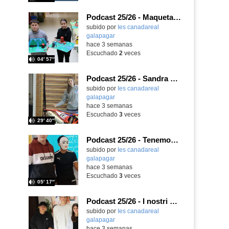
Podcast 25/26 - Maquetas sobre el feudalismo
subido por
Ies canadareal
galapagar
-
hace 3 semanas
Escuchado
2
veces
04′ 57″
Podcast 25/26 - Sandra Gómez, campeona de Enduro
subido por
Ies canadareal
galapagar
-
hace 3 semanas
Escuchado
3
veces
29′ 40″
Podcast 25/26 - Tenemos nueva profesora de Griego ¿Conoces a María Eugenia?
subido por
Ies canadareal
galapagar
-
hace 3 semanas
Escuchado
3
veces
05′ 17″
Podcast 25/26 - I nostri amici italiani
subido por
Ies canadareal
galapagar
-
hace 3 semanas