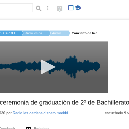
Búsqueda avanzada
Ayuda
(en
ventana
nueva)
ES CARDENAL CISNERO...
Radio ies cardenalc...
Audios
Concierto de la cere...
 ceremonia de graduación de 2º de Bachillerato
026
por
Radio ies cardenalcisnero madrid
escuchado
9
v
Facebook
Embeber