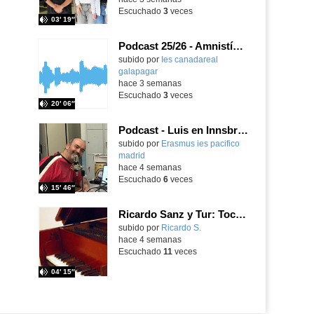
Escuchado
3
veces
03′ 19″
Podcast 25/26 - Amnistía Internacional
subido por
Ies canadareal
galapagar
-
hace 3 semanas
Escuchado
3
veces
20′ 06″
Podcast - Luis en Innsbruck
subido por
Erasmus ies pacifico
madrid
-
hace 4 semanas
Escuchado
6
veces
15′ 46″
Ricardo Sanz y Tur: Tocatina concertante al aire español
subido por
Ricardo S.
-
hace 4 semanas
Escuchado
11
veces
04′ 15″