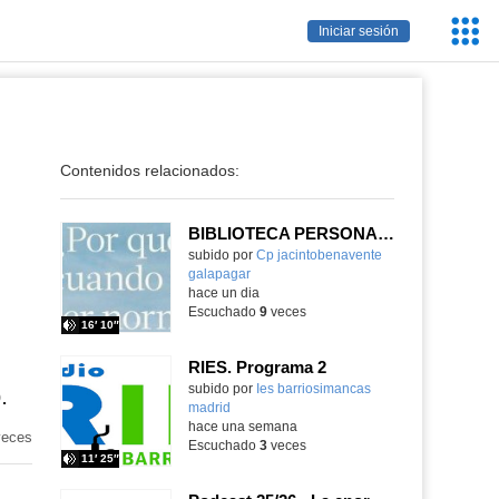
Servic
Iniciar sesión
Educa
Contenidos relacionados:
BIBLIOTECA PERSONAL 9: ¿Por qué ser feliz cuando puedes ser normal?
Contenido educativo.
subido por
Cp jacintobenavente
galapagar
-
hace un dia
Escuchado
9
veces
16′ 10″
RIES. Programa 2
Contenido educativo.
subido por
Ies barriosimancas
.
madrid
-
hace una semana
eces
Escuchado
3
veces
11′ 25″