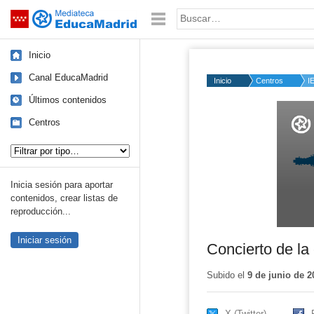
Mediateca de EducaMadrid
Saltar navegación
Palabra o frase:
Inicio
Canal EducaMadrid
Inicio
Centros
I
Últimos contenidos
Volume
50%
Centros
Tipo de contenido:
Inicia sesión para aportar
contenidos, crear listas de
reproducción...
Iniciar sesión
Concierto de la
Subido el
9 de junio de 2
X (Twitter)