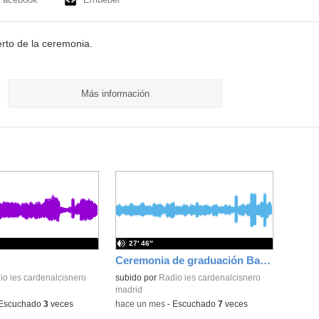
erto de la ceremonia.
Más información
27′ 46″
Ceremonia de graduación Bachillerato nocturno y FP Cardenal Cisneros
io ies cardenalcisnero
subido por
Radio ies cardenalcisnero
madrid
Escuchado
3
veces
-
hace un mes
-
Escuchado
7
veces