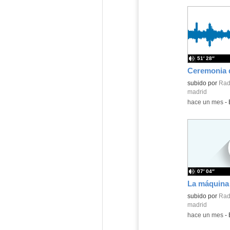
51′ 28″
subido por
Rad
madrid
-
hace un mes
-
07′ 04″
La máquina 
Contenido educ
subido por
Rad
madrid
-
hace un mes
-