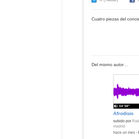
Cuatro piezas del conci
Del mismo autor…
04′ 58″
Afrodisio
subido por
Rad
madrid
-
hace un mes
-