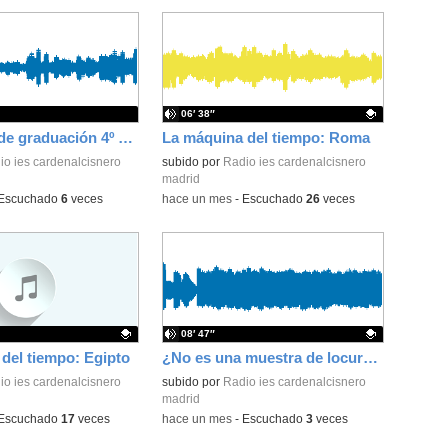
06′ 38″
Ceremonia de graduación 4º ESO IES Cardenal Cisneros
La máquina del tiempo: Roma
io ies cardenalcisnero
Contenido educativo.
subido por
Radio ies cardenalcisnero
madrid
Escuchado
6
veces
-
hace un mes
-
Escuchado
26
veces
08′ 47″
del tiempo: Egipto
¿No es una muestra de locura la frivolidad de nuestro tiempo?
ativo.
io ies cardenalcisnero
Contenido educativo.
subido por
Radio ies cardenalcisnero
madrid
Escuchado
17
veces
-
hace un mes
-
Escuchado
3
veces