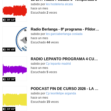
Contenido educativo.
subido por
Ies hosteleria alcala
-
hace un mes
Escuchado
2
veces
30′ 12″
Radio Berlanga - 8º programa - Píldora filosófica
Contenido educativo.
subido por
Ies garciaberlanga coslada
-
hace un mes
Escuchado
44
veces
06′ 49″
RADIO LEPANTO PROGRAMA 4 CURSO 25-26
Contenido educativo.
subido por
Cp lepanto madrid
-
hace un mes
Escuchado
5
veces
12′ 36″
PODCAST FIN DE CURSO 2026 - LA LEONERA
subido por
Cp leonfelipe arganda
-
hace un mes
Escuchado
15
veces
10′ 41″