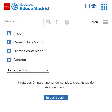
Mediateca de EducaMadrid
Saltar navegación
Servic
Educa
Palabra o frase:
Búsqueda avanzada
Ayuda
(en
ventana
Inicio
nueva)
Canal EducaMadrid
Últimos contenidos
Centros
Tipo de contenido:
Inicia sesión para aportar contenidos, crear listas de
reproducción...
Iniciar sesión