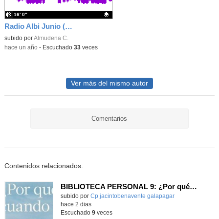
16′ 0″
Radio Albi Junio (1º, 2º, 3º, 4º y 5º)
Contenido educativo.
subido por
Almudena C.
-
hace un año
-
Escuchado
33
veces
Ver más del mismo autor
Comentarios
Contenidos relacionados:
BIBLIOTECA PERSONAL 9: ¿Por qué ser feliz cuando puedes ser normal?
Contenido educativo.
subido por
Cp jacintobenavente galapagar
-
hace 2 dias
Escuchado
9
veces