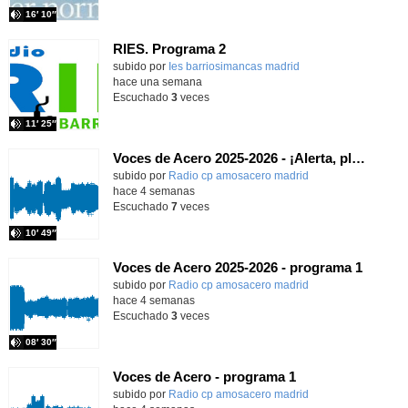
16′ 10″
RIES. Programa 2
Contenido educativo.
subido por
Ies barriosimancas madrid
-
hace una semana
Escuchado
3
veces
11′ 25″
Voces de Acero 2025-2026 - ¡Alerta, planeta!
Contenido educativo.
subido por
Radio cp amosacero madrid
-
hace 4 semanas
Escuchado
7
veces
10′ 49″
Voces de Acero 2025-2026 - programa 1
Contenido educativo.
subido por
Radio cp amosacero madrid
-
hace 4 semanas
Escuchado
3
veces
08′ 30″
Voces de Acero - programa 1
Contenido educativo.
subido por
Radio cp amosacero madrid
-