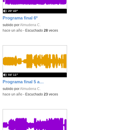
20′ 43″
Programa final 6º
subido por
Almudena C.
-
hace un año
-
Escuchado
28
veces
04′ 11″
Programa final 5 años
subido por
Almudena C.
-
hace un año
-
Escuchado
23
veces