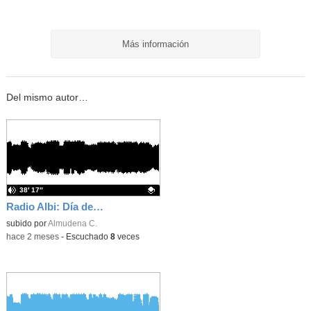
Más información
Del mismo autor…
38′ 17″
Radio Albi: Día del libro 2026
Contenido educativo.
subido por
Almudena C.
-
hace 2 meses
-
Escuchado
8
veces