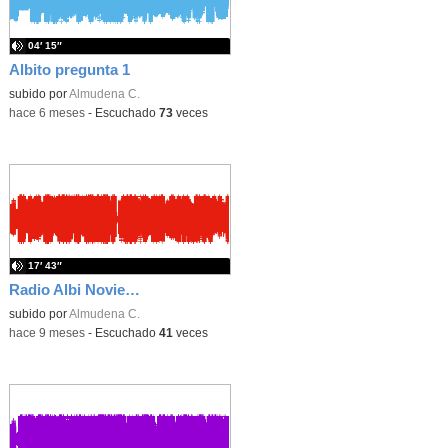
04′ 15″
Albito pregunta 1
subido por
Almudena C.
-
hace 6 meses
-
Escuchado
73
veces
17′ 43″
Radio Albi Noviembre 2025
subido por
Almudena C.
-
hace 9 meses
-
Escuchado
41
veces