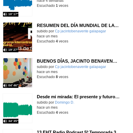
hace 4 semanas
Escuchado
1
veces
10′ 17″
RESUMEN DEL DÍA MUNDIAL DE LA RADIO Y LA I.A. PROGRAMA COLABORATIVO
Contenido educativo.
subido por
Cp jacintobenavente galapagar
-
hace un mes
Escuchado
4
veces
19′ 27″
BUENOS DÍAS, JACINTO BENAVENTE: viernes, 19 de junio de 2026
Contenido educativo.
subido por
Cp jacintobenavente galapagar
-
hace un mes
Escuchado
8
veces
04′ 46″
Desde mi mirada: El presente y futuro del Aula TEA
Contenido educativo.
subido por
Domingo D.
-
hace un mes
Escuchado
4
veces
34′ 35″
13 EHT Radio Podcast 5º Temporada 3