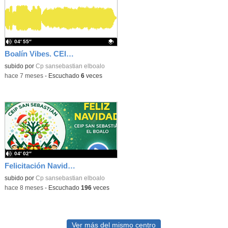
04′ 55″
Boalín Vibes. CEIP San Sebastián. 2024-2025. Infantil. 4 años. Los Océanos
Contenido educativo.
subido por
Cp sansebastian elboalo
-
hace 7 meses
-
Escuchado
6
veces
04′ 02″
Felicitación Navideña CEIP San Sebastián 2025
subido por
Cp sansebastian elboalo
-
hace 8 meses
-
Escuchado
196
veces
Ver más del mismo centro