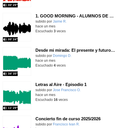
00′ 29″
1. GOOD MORNING - ALUMNOS DE QUINTO
Contenido educativo.
subido por
Jaime R.
-
hace un mes
Escuchado
3
veces
00′ 24″
Desde mi mirada: El presente y futuro del Aula TEA
Contenido educativo.
subido por
Domingo D.
-
hace un mes
Escuchado
4
veces
34′ 35″
Letras al Aire - Episodio 1
subido por
Jose Francisco O.
-
hace un mes
Escuchado
16
veces
11′ 29″
Concierto fin de curso 2025/2026
subido por
Francisco Ivan R.
-