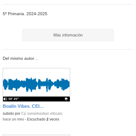
5º Primaria. 2024-2025
Más información
Del mismo autor…
00′ 20″
Boalín Vibes. CEIP San Sebastián. 2024-2025. Felicitación navideña
Contenido educativo.
subido por
Cp sansebastian elboalo
-
hace un mes
-
Escuchado
2
veces