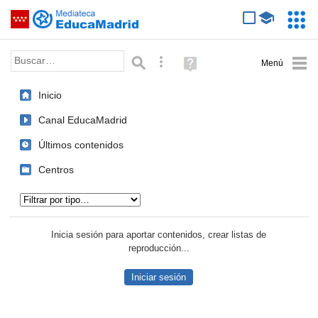
Mediateca de EducaMadrid
Saltar navegación
Servic
Educa
Palabra o frase:
Búsqueda avanzada
Ayuda
(en
ventana
Inicio
nueva)
Canal EducaMadrid
Últimos contenidos
Centros
Tipo de contenido:
Inicia sesión para aportar contenidos, crear listas de
reproducción...
Iniciar sesión