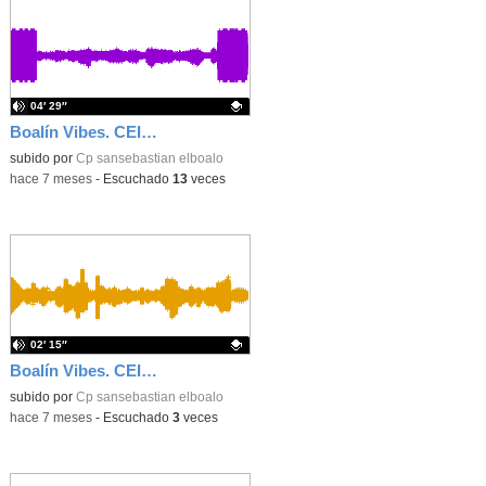
04′ 29″
Boalín Vibes. CEIP San Sebastián. 2024-2025. Primaria 5º. Episodio 1. Toponimias
Contenido educativo.
subido por
Cp sansebastian elboalo
-
hace 7 meses
-
Escuchado
13
veces
02′ 15″
Boalín Vibes. CEIP San Sebastián. 2024-2025. Infantil. 5 años. El Antiguo Egipto 2
Contenido educativo.
subido por
Cp sansebastian elboalo
-
hace 7 meses
-
Escuchado
3
veces