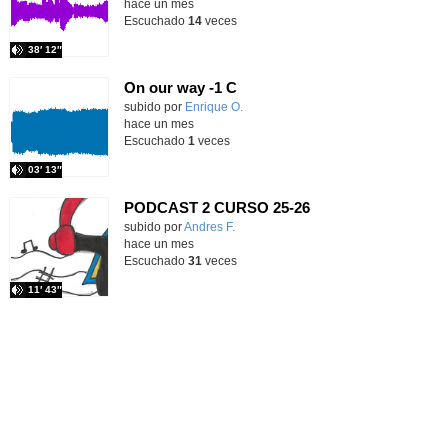
hace un mes
Escuchado
14
veces
38′ 12″
On our way -1 C
Contenido educativo.
subido por
Enrique O.
-
hace un mes
Escuchado
1
veces
03′ 13″
PODCAST 2 CURSO 25-26
subido por
Andres F.
-
hace un mes
Escuchado
31
veces
11′ 43″