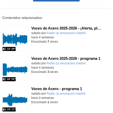
Contenidos relacionados:
Voces de Acero 2025-2026 - ¡Alerta, planeta!
Contenido educativo.
subido por
Radio cp amosacero madrid
-
hace 4 semanas
Escuchado
7
veces
10′ 49″
Voces de Acero 2025-2026 - programa 1
Contenido educativo.
subido por
Radio cp amosacero madrid
-
hace 4 semanas
Escuchado
3
veces
08′ 30″
Voces de Acero - programa 1
Contenido educativo.
subido por
Radio cp amosacero madrid
-
hace 4 semanas
Escuchado
1
veces
10′ 17″