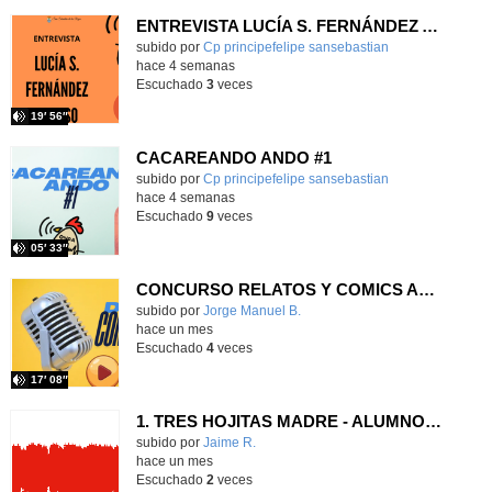
ENTREVISTA LUCÍA S. FERNÁNDEZ ALONSO
subido por
Cp principefelipe sansebastian
-
hace 4 semanas
Escuchado
3
veces
19′ 56″
CACAREANDO ANDO #1
Contenido educativo.
subido por
Cp principefelipe sansebastian
-
hace 4 semanas
Escuchado
9
veces
05′ 33″
CONCURSO RELATOS Y COMICS AMPA CEIP PRÍNCIPE FELIPE
Contenido educativo.
subido por
Jorge Manuel B.
-
hace un mes
Escuchado
4
veces
17′ 08″
1. TRES HOJITAS MADRE - ALUMNOS DE SEXTO
Contenido educativo.
subido por
Jaime R.
-
hace un mes
Escuchado
2
veces