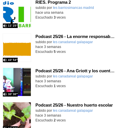
RIES. Programa 2
Contenido educativo.
subido por
Ies barriosimancas madrid
-
hace una semana
Escuchado
3
veces
11′ 25″
Podcast 25/26 - La enorme responsabilidad de ser juez
subido por
Ies canadareal galapagar
-
hace 3 semanas
Escuchado
5
veces
43′ 54″
Podcast 25/26 - Ana Griott y los cuentos de las voces olvidadas
subido por
Ies canadareal galapagar
-
hace 3 semanas
Escuchado
1
veces
30′ 30″
Podcast 25/26 - Nuestro huerto escolar
subido por
Ies canadareal galapagar
-
hace 3 semanas
Escuchado
2
veces