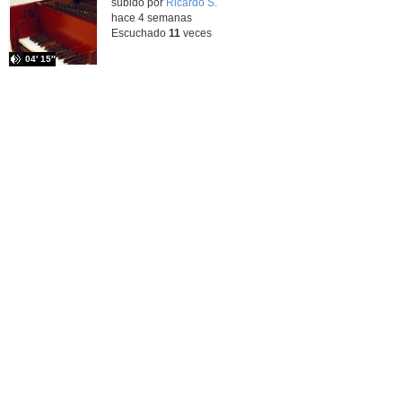
subido por
Ricardo S.
-
hace 4 semanas
Escuchado
11
veces
04′ 15″