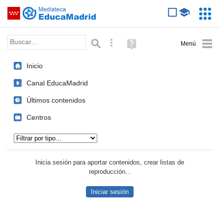
Mediateca de EducaMadrid
Saltar navegación
Servic
Educa
Palabra o frase:
Búsqueda avanzada
Ayuda
(en
ventana
Inicio
nueva)
Canal EducaMadrid
Últimos contenidos
Centros
Tipo de contenido:
Inicia sesión para aportar contenidos, crear listas de
reproducción...
Iniciar sesión