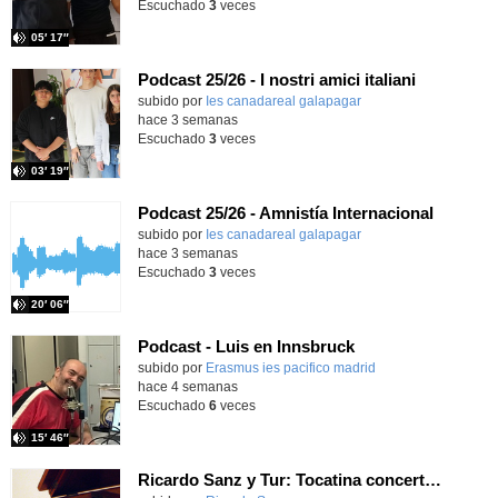
Escuchado
3
veces
05′ 17″
Podcast 25/26 - I nostri amici italiani
subido por
Ies canadareal galapagar
-
hace 3 semanas
Escuchado
3
veces
03′ 19″
Podcast 25/26 - Amnistía Internacional
subido por
Ies canadareal galapagar
-
hace 3 semanas
Escuchado
3
veces
20′ 06″
Podcast - Luis en Innsbruck
subido por
Erasmus ies pacifico madrid
-
hace 4 semanas
Escuchado
6
veces
15′ 46″
Ricardo Sanz y Tur: Tocatina concertante al aire español