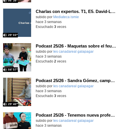
06′ 38″
Charlas con expertos. T1, E5. David-Li Ilundáin Reviriego
subido por
Mediateca ismie
-
hace 3 semanas
Escuchado
3
veces
29′ 03″
Podcast 25/26 - Maquetas sobre el feudalismo
subido por
Ies canadareal galapagar
-
hace 3 semanas
Escuchado
2
veces
04′ 57″
Podcast 25/26 - Sandra Gómez, campeona de Enduro
subido por
Ies canadareal galapagar
-
hace 3 semanas
Escuchado
3
veces
29′ 40″
Podcast 25/26 - Tenemos nueva profesora de Griego ¿Conoces a María Eugenia?
subido por
Ies canadareal galapagar
-
hace 3 semanas