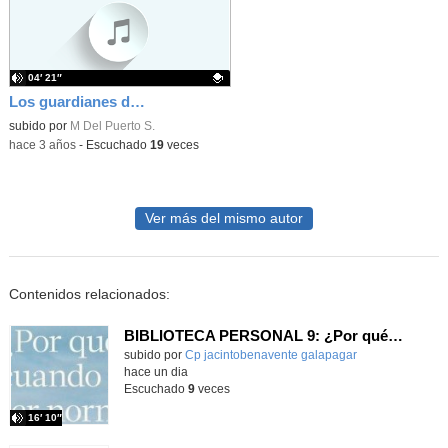
04′ 21″
Los guardianes del jardín
Contenido educativo.
subido por
M Del Puerto S.
-
hace 3 años
-
Escuchado
19
veces
Ver más del mismo autor
Contenidos relacionados:
BIBLIOTECA PERSONAL 9: ¿Por qué ser feliz cuando puedes ser normal?
Contenido educativo.
subido por
Cp jacintobenavente galapagar
-
hace un dia
Escuchado
9
veces
16′ 10″