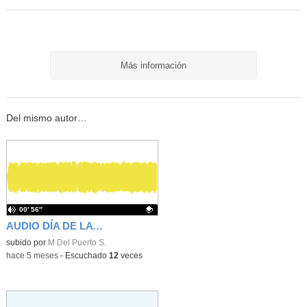
Más información
Del mismo autor…
00′ 56″
AUDIO DÍA DE LA PAZ I5B 202526
Contenido educativo.
subido por
M Del Puerto S.
-
hace 5 meses
-
Escuchado
12
veces