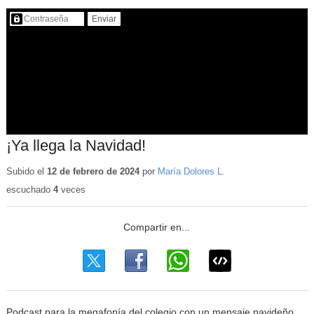
Contenido protegido…
¡Ya llega la Navidad!
Subido el
12 de febrero de 2024
por
María Dolores L.
escuchado
4
veces
Podcast para la megafonía del colegio con un mensaje navideño