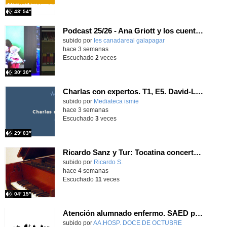
43′ 54″
Podcast 25/26 - Ana Griott y los cuentos de las voces olvidadas
subido por
Ies canadareal galapagar
-
hace 3 semanas
Escuchado
2
veces
30′ 30″
Charlas con expertos. T1, E5. David-Li Ilundáin Reviriego
subido por
Mediateca ismie
-
hace 3 semanas
Escuchado
3
veces
29′ 03″
Ricardo Sanz y Tur: Tocatina concertante al aire español
subido por
Ricardo S.
-
hace 4 semanas
Escuchado
11
veces
04′ 15″
Atención alumnado enfermo. SAED primaria. José Nesh-Nash García
Contenido educativo.
subido por
AA.HOSP. DOCE DE OCTUBRE
-