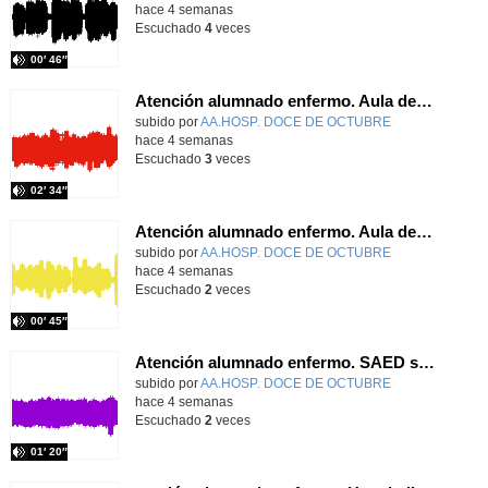
hace 4 semanas
Escuchado
4
veces
00′ 46″
Atención alumnado enfermo. Aula dentro del hospital. Sara Martín Fernández.
Contenido educativo.
subido por
AA.HOSP. DOCE DE OCTUBRE
-
hace 4 semanas
Escuchado
3
veces
02′ 34″
Atención alumnado enfermo. Aula dentro del hospital. Rosa María Poza Hervás
Contenido educativo.
subido por
AA.HOSP. DOCE DE OCTUBRE
-
hace 4 semanas
Escuchado
2
veces
00′ 45″
Atención alumnado enfermo. SAED secundaria. Charo Villamariz Cid.
Contenido educativo.
subido por
AA.HOSP. DOCE DE OCTUBRE
-
hace 4 semanas
Escuchado
2
veces
01′ 20″