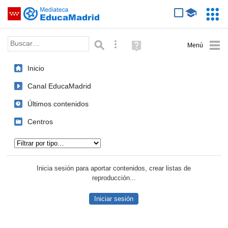
Mediateca de EducaMadrid
Saltar navegación
Servic
Educa
Palabra o frase:
Búsqueda avanzada
Ayuda
(en
ventana
Inicio
nueva)
Canal EducaMadrid
Últimos contenidos
Centros
Tipo de contenido:
Inicia sesión para aportar contenidos, crear listas de
reproducción...
Iniciar sesión