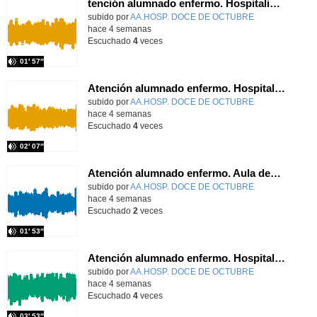
tención alumnado enfermo. Hospitalización Psiquiátrica. María del Carmen Sanz Segura
Contenido educativo.
subido por
AA.HOSP. DOCE DE OCTUBRE
-
hace 4 semanas
Escuchado
4
veces
01′ 57″
Atención alumnado enfermo. Hospitalización Psiquiátrica. Miguel Ángel Baena Recio
Contenido educativo.
subido por
AA.HOSP. DOCE DE OCTUBRE
-
hace 4 semanas
Escuchado
4
veces
02′ 07″
Atención alumnado enfermo. Aula dentro del hospital. Laura Gómez-Pardo Gayete
Contenido educativo.
subido por
AA.HOSP. DOCE DE OCTUBRE
-
hace 4 semanas
Escuchado
2
veces
01′ 53″
Atención alumnado enfermo. Hospitalización Psiquiátrica. Laura Barrasa Fano.
Contenido educativo.
subido por
AA.HOSP. DOCE DE OCTUBRE
-
hace 4 semanas
Escuchado
4
veces
03′ 53″