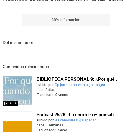
Más información
Del mismo autor…
Contenidos relacionados:
BIBLIOTECA PERSONAL 9: ¿Por qué ser feliz cuando puedes ser normal?
Contenido educativo.
subido por
Cp jacintobenavente galapagar
-
hace 2 dias
Escuchado
9
veces
16′ 10″
Podcast 25/26 - La enorme responsabilidad de ser juez
subido por
Ies canadareal galapagar
-
hace 3 semanas
Escuchado
5
veces