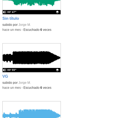
00′ 47″
Sin título
Contenido educativo.
subido por
Jorge M.
-
hace un mes
-
Escuchado
6
veces
00′ 55″
VG
Contenido educativo.
subido por
Jorge M.
-
hace un mes
-
Escuchado
6
veces