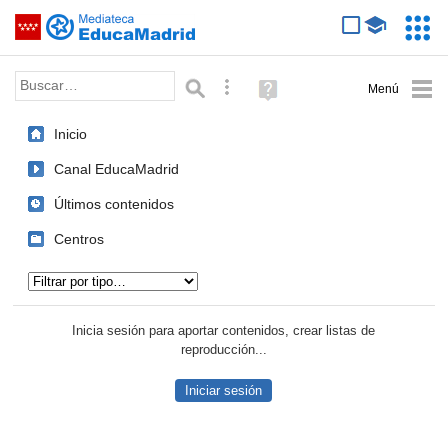
Mediateca de EducaMadrid
Saltar navegación
Servic
Educa
Palabra o frase:
Búsqueda avanzada
Ayuda
(en
ventana
Inicio
nueva)
Canal EducaMadrid
Últimos contenidos
Centros
Tipo de contenido:
Inicia sesión para aportar contenidos, crear listas de
reproducción...
Iniciar sesión