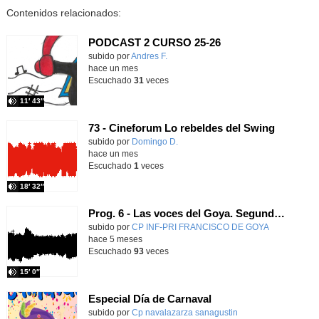
Contenidos relacionados:
PODCAST 2 CURSO 25-26
subido por
Andres F.
-
hace un mes
Escuchado
31
veces
11′ 43″
73 - Cineforum Lo rebeldes del Swing
Contenido educativo.
subido por
Domingo D.
-
hace un mes
Escuchado
1
veces
18′ 32″
Prog. 6 - Las voces del Goya. Segundo programa del curso 2025-26
subido por
CP INF-PRI FRANCISCO DE GOYA
-
hace 5 meses
Escuchado
93
veces
15′ 0″
Especial Día de Carnaval
Contenido educativo.
subido por
Cp navalazarza sanagustin
-