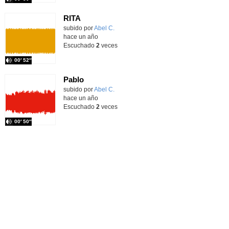
RITA
Contenido educativo.
subido por
Abel C.
-
hace un año
Escuchado
2
veces
00′ 52″
Pablo
Contenido educativo.
subido por
Abel C.
-
hace un año
Escuchado
2
veces
00′ 50″