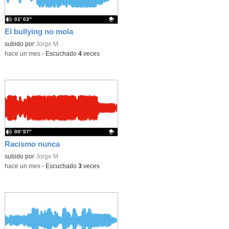
01′ 03″
El bullying no mola
Contenido educativo.
subido por
Jorge M.
-
hace un mes
-
Escuchado
4
veces
00′ 57″
Racismo nunca
Contenido educativo.
subido por
Jorge M.
-
hace un mes
-
Escuchado
3
veces