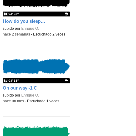
03′ 28″
How do you sleep (+4)
Contenido educativo.
subido por
Enrique O.
-
hace 2 semanas
-
Escuchado
2
veces
03′ 13″
On our way -1 C
Contenido educativo.
subido por
Enrique O.
-
hace un mes
-
Escuchado
1
veces