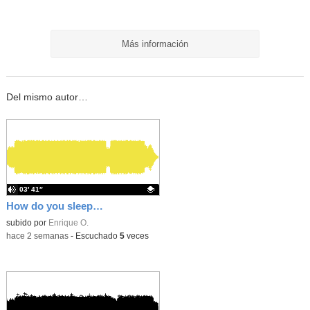
Más información
Del mismo autor…
03′ 41″
How do you sleep (+4 instrumental)
Contenido educativo.
subido por
Enrique O.
-
hace 2 semanas
-
Escuchado
5
veces