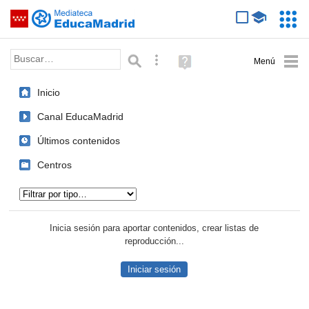
Mediateca de EducaMadrid
Saltar navegación
Servic
Educa
Palabra o frase:
Búsqueda avanzada
Ayuda
(en
ventana
Inicio
nueva)
Canal EducaMadrid
Últimos contenidos
Centros
Tipo de contenido:
Inicia sesión para aportar contenidos, crear listas de
reproducción...
Iniciar sesión