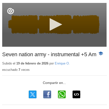
Seven nation army - instrumental +5 Am
-
Conten
educat
Subido el
19 de febrero de 2026
por
Enrique O.
escuchado
7
veces