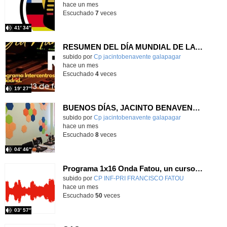
hace un mes
Escuchado
7
veces
41′ 34″
RESUMEN DEL DÍA MUNDIAL DE LA RADIO Y LA I.A. PROGRAMA COLABORATIVO
Contenido educativo.
subido por
Cp jacintobenavente galapagar
-
hace un mes
Escuchado
4
veces
19′ 27″
BUENOS DÍAS, JACINTO BENAVENTE: viernes, 19 de junio de 2026
Contenido educativo.
subido por
Cp jacintobenavente galapagar
-
hace un mes
Escuchado
8
veces
04′ 46″
Programa 1x16 Onda Fatou, un curso para recordar
Contenido educativo.
subido por
CP INF-PRI FRANCISCO FATOU
-
hace un mes
Escuchado
50
veces
03′ 57″