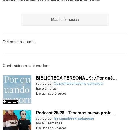
Más información
Del mismo autor…
Contenidos relacionados:
BIBLIOTECA PERSONAL 9: ¿Por qué ser feliz cuando puedes ser normal?
Contenido educativo.
subido por
Cp jacintobenavente galapagar
-
hace 9 horas
Escuchado
6
veces
16′ 10″
Podcast 25/26 - Tenemos nueva profesora de Griego ¿Conoces a María Eugenia?
subido por
Ies canadareal galapagar
-
hace 3 semanas
Escuchado
3
veces