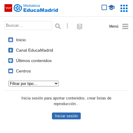
Mediateca de EducaMadrid
Saltar navegación
Servic
Educa
Palabra o frase:
Búsqueda avanzada
Ayuda
(en
ventana
Inicio
nueva)
Canal EducaMadrid
Últimos contenidos
Centros
Tipo de contenido:
Inicia sesión para aportar contenidos, crear listas de
reproducción...
Iniciar sesión