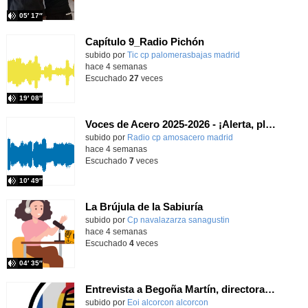
05′ 17″
Capítulo 9_Radio Pichón
Contenido educativo.
subido por
Tic cp palomerasbajas madrid
-
hace 4 semanas
Escuchado
27
veces
19′ 08″
Voces de Acero 2025-2026 - ¡Alerta, planeta!
Contenido educativo.
subido por
Radio cp amosacero madrid
-
hace 4 semanas
Escuchado
7
veces
10′ 49″
La Brújula de la Sabiuría
Contenido educativo.
subido por
Cp navalazarza sanagustin
-
hace 4 semanas
Escuchado
4
veces
04′ 35″
Entrevista a Begoña Martín, directora de la EOI Alcorcón-Ext. S. Martín
subido por
Eoi alcorcon alcorcon
-