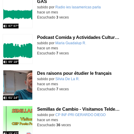
GAS
Contenido educativo.
subido por
Radio ies lasamericas parla
-
hace un mes
Escuchado
3
veces
07′ 07″
Podcast Comida y Actividades Culturales
Contenido educativo.
subido por
Maria Guadalup R.
-
hace un mes
Escuchado
7
veces
05′ 18″
Des raisons pour étudier le français
Contenido educativo.
subido por
Silvia De La R.
-
hace un mes
Escuchado
7
veces
01′ 14″
Semillas de Cambio - Visitamos Telde: CEIP Poeta Fernando González
Contenido educativo.
subido por
CP INF-PRI GERARDO DIEGO
-
hace un mes
Escuchado
36
veces
15′ 47″