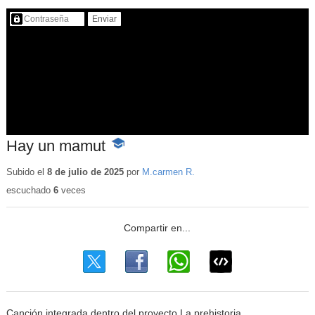
Contenido protegido…
Hay un mamut
-
Contenido
educativo
Subido el
8 de julio de 2025
por
M.carmen R.
escuchado
6
veces
Canción integrada dentro del proyecto La prehistoria