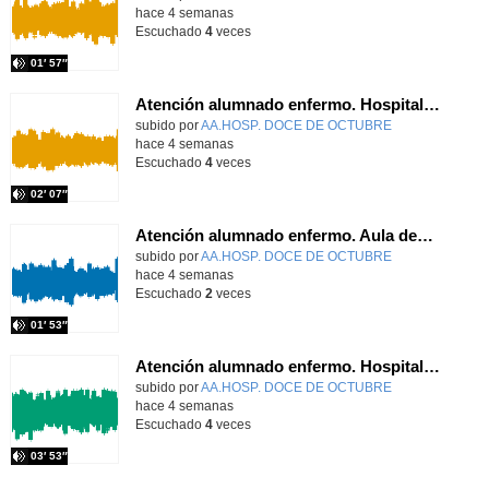
hace 4 semanas
Escuchado
4
veces
01′ 57″
Atención alumnado enfermo. Hospitalización Psiquiátrica. Miguel Ángel Baena Recio
Contenido educativo.
subido por
AA.HOSP. DOCE DE OCTUBRE
-
hace 4 semanas
Escuchado
4
veces
02′ 07″
Atención alumnado enfermo. Aula dentro del hospital. Laura Gómez-Pardo Gayete
Contenido educativo.
subido por
AA.HOSP. DOCE DE OCTUBRE
-
hace 4 semanas
Escuchado
2
veces
01′ 53″
Atención alumnado enfermo. Hospitalización Psiquiátrica. Laura Barrasa Fano.
Contenido educativo.
subido por
AA.HOSP. DOCE DE OCTUBRE
-
hace 4 semanas
Escuchado
4
veces
03′ 53″