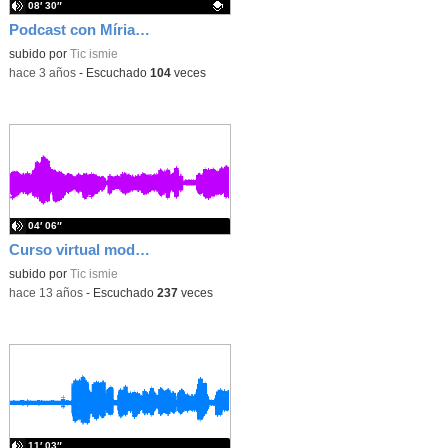
08′ 30″
Podcast con Míriam Ramos. TIC y evaluación
Contenido educativo.
subido por
Tic ismie
-
hace 3 años
-
Escuchado
104
veces
04′ 06″
Curso virtual modelo en Moodle - V Jornadas Itic 2013
subido por
Tic ismie
-
hace 13 años
-
Escuchado
237
veces
11′ 03″