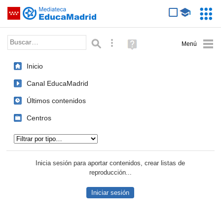
Mediateca de EducaMadrid
Saltar navegación
Servic
Educa
Palabra o frase:
Búsqueda avanzada
Ayuda
(en
ventana
Inicio
nueva)
Canal EducaMadrid
Últimos contenidos
Centros
Tipo de contenido:
Inicia sesión para aportar contenidos, crear listas de
reproducción...
Iniciar sesión