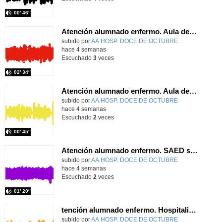
00′ 46″
Atención alumnado enfermo. Aula dentro del hospital. Sara Martín Fernández.
Contenido educativo.
subido por
AA.HOSP. DOCE DE OCTUBRE
-
hace 4 semanas
Escuchado
3
veces
02′ 34″
Atención alumnado enfermo. Aula dentro del hospital. Rosa María Poza Hervás
Contenido educativo.
subido por
AA.HOSP. DOCE DE OCTUBRE
-
hace 4 semanas
Escuchado
2
veces
00′ 45″
Atención alumnado enfermo. SAED secundaria. Charo Villamariz Cid.
Contenido educativo.
subido por
AA.HOSP. DOCE DE OCTUBRE
-
hace 4 semanas
Escuchado
2
veces
01′ 20″
tención alumnado enfermo. Hospitalización Psiquiátrica. María del Carmen Sanz Segura
Contenido educativo.
subido por
AA.HOSP. DOCE DE OCTUBRE
-