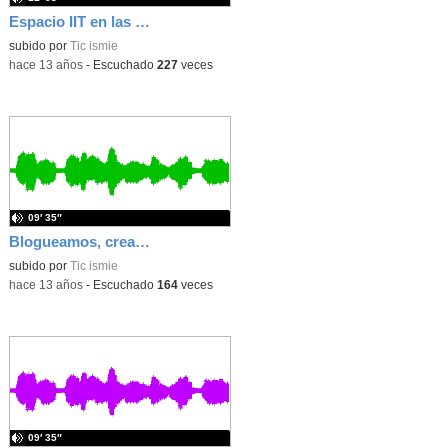
Espacio IIT en las V Jornadas iTIC 2013 - Martes 4 Junio 2013
subido por
Tic ismie
-
hace 13 años
-
Escuchado
227
veces
09′ 35″
Blogueamos, creamos más...
subido por
Tic ismie
-
hace 13 años
-
Escuchado
164
veces
09′ 35″