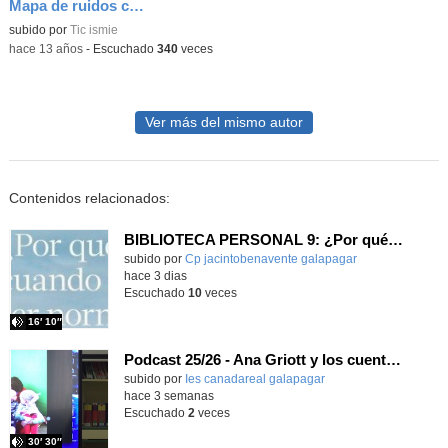
Mapa de ruidos con realidad aumentada
subido por
Tic ismie
-
hace 13 años
-
Escuchado
340
veces
Ver más del mismo autor
Contenidos relacionados:
BIBLIOTECA PERSONAL 9: ¿Por qué ser feliz cuando puedes ser normal?
Contenido educativo.
subido por
Cp jacintobenavente galapagar
-
hace 3 dias
Escuchado
10
veces
16′ 10″
Podcast 25/26 - Ana Griott y los cuentos de las voces olvidadas
subido por
Ies canadareal galapagar
-
hace 3 semanas
Escuchado
2
veces
30′ 30″