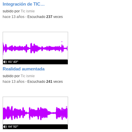
Integración de TIC en la programación de Filosof&i
subido por
Tic ismie
-
hace 13 años
-
Escuchado
237
veces
01′ 43″
Realidad aumentada
subido por
Tic ismie
-
hace 13 años
-
Escuchado
241
veces
04′ 52″