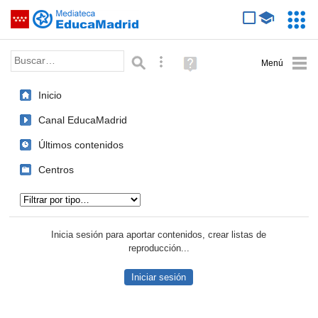
Mediateca de EducaMadrid
Saltar navegación
Servic
Educa
Palabra o frase:
Búsqueda avanzada
Ayuda
(en
ventana
Inicio
nueva)
Canal EducaMadrid
Últimos contenidos
Centros
Tipo de contenido:
Inicia sesión para aportar contenidos, crear listas de
reproducción...
Iniciar sesión