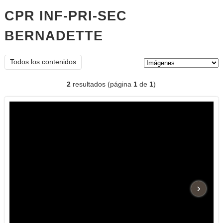
CPR INF-PRI-SEC
BERNADETTE
imágenes
Tipo de contenido:
Todos los contenidos
2
resultados (página
1
de
1
)
›