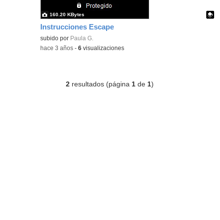
160.20 KBytes
Instrucciones Escape
Contenido educativo.
subido por
Paula G.
-
hace 3 años
-
6
visualizaciones
2
resultados (página
1
de
1
)