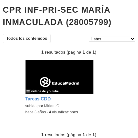
CPR INF-PRI-SEC MARÍA
INMACULADA (28005799)
listas
Tipo de contenido:
Todos los contenidos
1
resultados (página
1
de
1
)
vídeos de youtube
Tareas CDD
subido por
Miriam G.
-
hace 3 años
-
4
visualizaciones
1
resultados (página
1
de
1
)