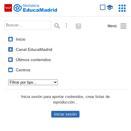
Mediateca de EducaMadrid
Saltar navegación
Servic
Educa
Palabra o frase:
Búsqueda avanzada
Ayuda
(en
ventana
Inicio
nueva)
Canal EducaMadrid
Últimos contenidos
Centros
Tipo de contenido:
Inicia sesión para aportar contenidos, crear listas de
reproducción...
Iniciar sesión