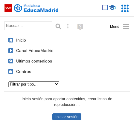
Mediateca de EducaMadrid
Saltar navegación
Servic
Educa
Palabra o frase:
Búsqueda avanzada
Ayuda
(en
ventana
Inicio
nueva)
Canal EducaMadrid
Últimos contenidos
Centros
Tipo de contenido:
Inicia sesión para aportar contenidos, crear listas de
reproducción...
Iniciar sesión