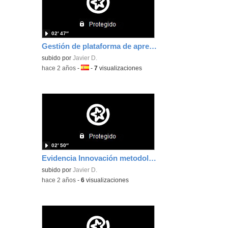
02′ 47″
Gestión de plataforma de aprendizaje y evaluación
subido por
Javier D.
-
hace 2 años
-
Idioma:
-
7
visualizaciones
02′ 50″
Evidencia Innovación metodológica
subido por
Javier D.
-
hace 2 años
-
6
visualizaciones