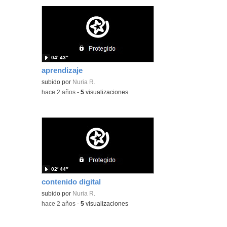
04′ 43″
aprendizaje
subido por
Nuria R.
-
hace 2 años
-
5
visualizaciones
02′ 44″
contenido digital
subido por
Nuria R.
-
hace 2 años
-
5
visualizaciones