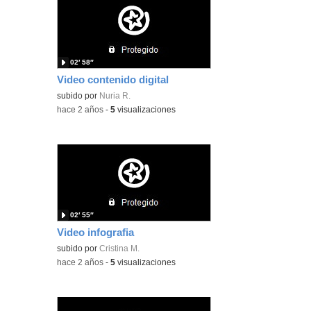
02′ 58″
Video contenido digital
subido por
Nuria R.
-
hace 2 años
-
5
visualizaciones
02′ 55″
Video infografia
subido por
Cristina M.
-
hace 2 años
-
5
visualizaciones