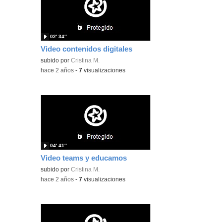
02′ 34″
Video contenidos digitales
subido por
Cristina M.
-
hace 2 años
-
7
visualizaciones
04′ 41″
Video teams y educamos
subido por
Cristina M.
-
hace 2 años
-
7
visualizaciones