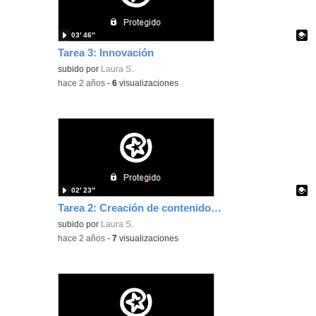
03′ 46″
Tarea 3: Innovación
Contenido educativo.
subido por
Laura S.
-
hace 2 años
-
6
visualizaciones
02′ 23″
Tarea 2: Creación de contenidos digitales
Contenido educativo.
subido por
Laura S.
-
hace 2 años
-
7
visualizaciones