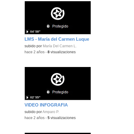
04′ 58″
LMS - María del Carmen Luque
subido por
María Del Carmen L.
-
hace 2 años
-
8
visualizaciones
02′ 55″
VIDEO INFOGRAFIA
subido por
Amparo P.
-
hace 2 años
-
5
visualizaciones