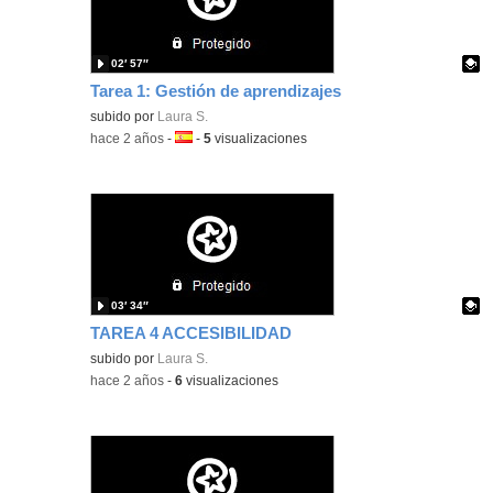
02′ 57″
Tarea 1: Gestión de aprendizajes
Contenido educativo.
subido por
Laura S.
-
hace 2 años
-
Idioma:
-
5
visualizaciones
03′ 34″
TAREA 4 ACCESIBILIDAD
Contenido educativo.
subido por
Laura S.
-
hace 2 años
-
6
visualizaciones