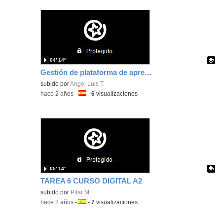
04′ 14″
Gestión de plataforma de aprendizaje y evaluación
Contenido educativo.
subido por
Angel Luis T.
-
hace 2 años
-
Idioma:
-
6
visualizaciones
05′ 14″
TAREA 6 CURSO DIGITAL A2
Contenido educativo.
subido por
Pilar M.
-
hace 2 años
-
Idioma:
-
7
visualizaciones