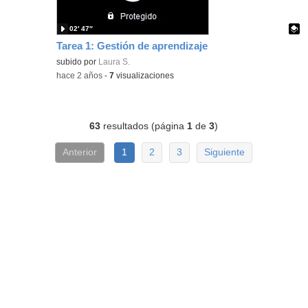
02′ 47″
Tarea 1: Gestión de aprendizaje
Contenido educativo.
subido por
Laura S.
-
hace 2 años
-
7
visualizaciones
63
resultados (página
1
de
3
)
Anterior
1
2
3
Siguiente