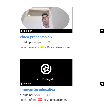
01′ 21″
Vídeo presentación
Contenido educativo.
subido por
Angel Luis T.
-
hace 3 meses
-
Idioma:
-
16
visualizaciones
02′ 59″
Innovación educativa
Contenido educativo.
subido por
Angel Luis T.
-
hace 2 años
-
Idioma:
-
4
visualizaciones