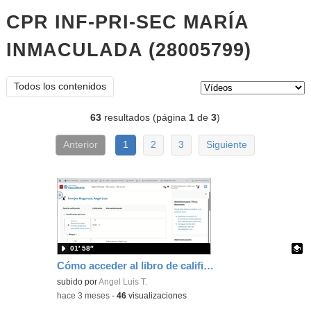
CPR INF-PRI-SEC MARÍA
INMACULADA (28005799)
vídeos
Tipo de contenido:
Todos los contenidos
63
resultados (página
1
de
3
)
Anterior
1
2
3
Siguiente
01′ 58″
Cómo acceder al libro de calificaciones del aula virtual
Contenido educativo.
subido por
Angel Luis T.
-
hace 3 meses
-
46
visualizaciones