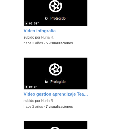
02′ 58″
Video infografia
subido por
Nuria R.
-
hace 2 años
-
5
visualizaciones
05′ 0″
Video gestion aprendizaje Teams y Educamos
subido por
Nuria R.
-
hace 2 años
-
7
visualizaciones