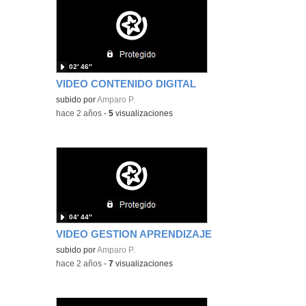
02′ 46″
VIDEO CONTENIDO DIGITAL
subido por
Amparo P.
-
hace 2 años
-
5
visualizaciones
04′ 44″
VIDEO GESTION APRENDIZAJE
subido por
Amparo P.
-
hace 2 años
-
7
visualizaciones