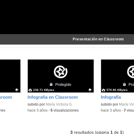
Presentación en Classroom
236.71 KBytes
570.86 KBytes
ssroom
Infografia en Classroom
Infografía
Contenido educativo.
subido por
María Victoria G.
Contenido educativo
subido por
María Vic
ones
-
hace 3 años
-
5
visualizaciones
-
hace 3 años
-
7
visu
3
resultados (página
1
de
1
)