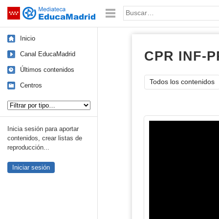
Mediateca de EducaMadrid
Saltar navegación
Palabra o frase:
Inicio
CPR INF-P
Canal EducaMadrid
Últimos contenidos
Todos los contenidos
Centros
Tipo de contenido:
Inicia sesión para aportar
contenidos, crear listas de
reproducción...
Iniciar sesión