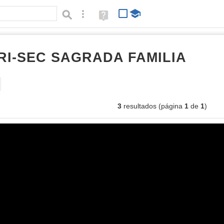
Búsqueda avanzada
Ayuda
(en
ventana
nueva)
RI-SEC SAGRADA FAMILIA
imáge
Tipo de contenido:
3
resultados (página
1
de
1
)