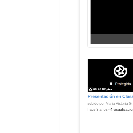
60.26 KBytes
Presentación en Cla
Contenido educativo.
subido por
María Victoria G.
-
hace 3 años
-
4
visualizaci