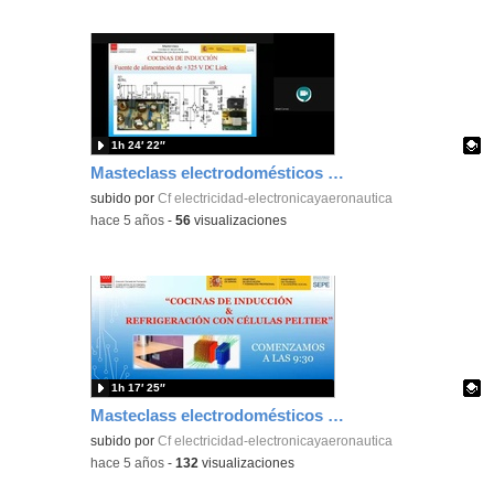
1h 24′ 22″
Masteclass electrodomésticos 2 de 3
Contenido educativo.
subido por
Cf electricidad-electronicayaeronautica
-
hace 5 años
-
56
visualizaciones
1h 17′ 25″
Masteclass electrodomésticos 1 de 3
Contenido educativo.
subido por
Cf electricidad-electronicayaeronautica
-
hace 5 años
-
132
visualizaciones