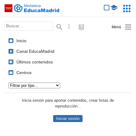
Mediateca de EducaMadrid
Saltar navegación
Servic
Educa
Palabra o frase:
Búsqueda avanzada
Ayuda
(en
ventana
Inicio
nueva)
Canal EducaMadrid
Últimos contenidos
Centros
Tipo de contenido:
Inicia sesión para aportar contenidos, crear listas de
reproducción...
Iniciar sesión