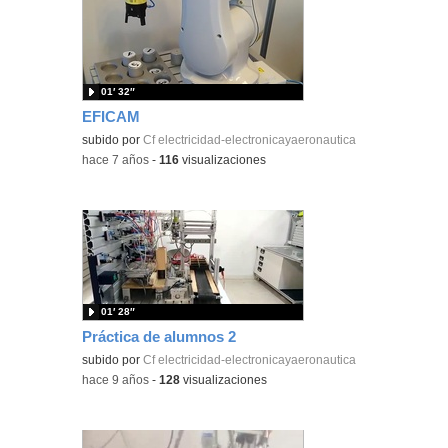
01′ 32″
EFICAM
subido por
Cf electricidad-electronicayaeronautica
-
hace 7 años
-
116
visualizaciones
01′ 28″
Práctica de alumnos 2
subido por
Cf electricidad-electronicayaeronautica
-
hace 9 años
-
128
visualizaciones