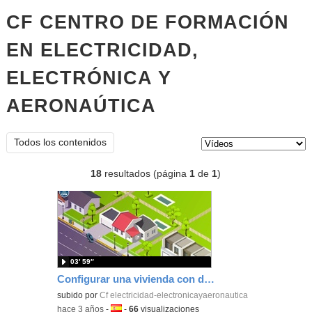
CF CENTRO DE FORMACIÓN
EN ELECTRICIDAD,
ELECTRÓNICA Y
AERONAÚTICA
vídeos
Tipo de contenido:
Todos los contenidos
18
resultados (página
1
de
1
)
03′ 59″
Configurar una vivienda con domótica por bus
subido por
Cf electricidad-electronicayaeronautica
-
hace 3 años
-
Idioma:
-
66
visualizaciones