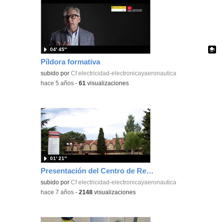
04′ 45″
Píldora formativa
Contenido educativo.
subido por
Cf electricidad-electronicayaeronautica
-
hace 5 años
-
61
visualizaciones
01′ 21″
Presentación del Centro de Referencia Nacional en Máquinas Electromecánicas
subido por
Cf electricidad-electronicayaeronautica
-
hace 7 años
-
2148
visualizaciones