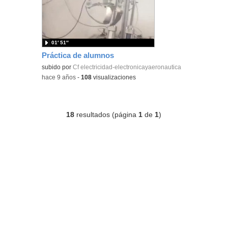
01′ 51″
Práctica de alumnos
subido por
Cf electricidad-electronicayaeronautica
-
hace 9 años
-
108
visualizaciones
18
resultados (página
1
de
1
)