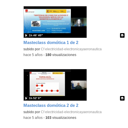
1h 46′ 40″
Masteclass domótica 1 de 2
Contenido educativo.
subido por
Cf electricidad-electronicayaeronautica
-
hace 5 años
-
180
visualizaciones
1h 52′ 0″
Masteclass domótica 2 de 2
Contenido educativo.
subido por
Cf electricidad-electronicayaeronautica
-
hace 5 años
-
103
visualizaciones