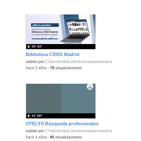
00′ 44″
Biblioteca CRNS Madrid
subido por
Cf electricidad-electronicayaeronautica
-
hace 3 años
-
70
visualizaciones
01′ 08″
CFELYA Búsqueda profesionales
subido por
Cf electricidad-electronicayaeronautica
-
hace 4 años
-
95
visualizaciones