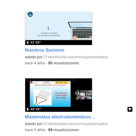
01′ 52″
Nuestros Sectores
subido por
Cf electricidad-electronicayaeronautica
-
hace 4 años
-
85
visualizaciones
42′ 32″
Masterclass electrodomésticos 3 de 3
Contenido educativo.
subido por
Cf electricidad-electronicayaeronautica
-
hace 5 años
-
69
visualizaciones