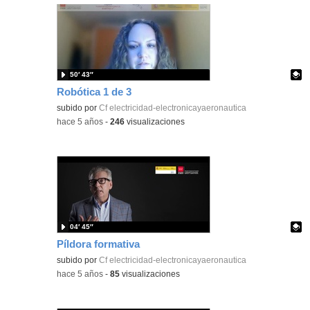
50′ 43″
Robótica 1 de 3
Contenido educativo.
subido por
Cf electricidad-electronicayaeronautica
-
hace 5 años
-
246
visualizaciones
04′ 45″
Píldora formativa
Contenido educativo.
subido por
Cf electricidad-electronicayaeronautica
-
hace 5 años
-
85
visualizaciones