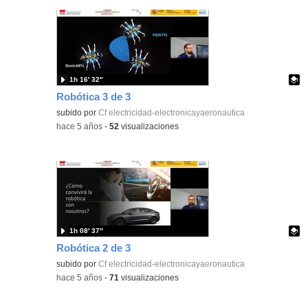
1h 16′ 32″
Robótica 3 de 3
Contenido educativo.
subido por
Cf electricidad-electronicayaeronautica
-
hace 5 años
-
52
visualizaciones
1h 08′ 37″
Robótica 2 de 3
Contenido educativo.
subido por
Cf electricidad-electronicayaeronautica
-
hace 5 años
-
71
visualizaciones