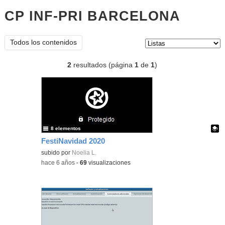
CP INF-PRI BARCELONA
listas
Tipo de contenido:
Todos los contenidos
2
resultados (página
1
de
1
)
8 elementos
FestiNavidad 2020
Contenido educativo.
subido por
Noelia L.
-
hace 6 años
-
69
visualizaciones