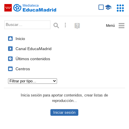
Mediateca de EducaMadrid
Saltar navegación
Servic
Educa
Palabra o frase:
Búsqueda avanzada
Ayuda
(en
ventana
Inicio
nueva)
Canal EducaMadrid
Últimos contenidos
Centros
Tipo de contenido:
Inicia sesión para aportar contenidos, crear listas de
reproducción...
Iniciar sesión