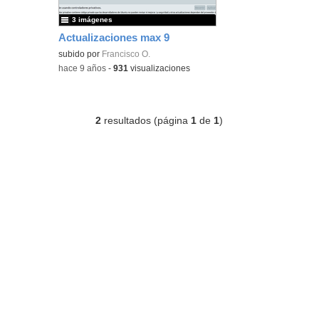
3 imágenes
Actualizaciones max 9
subido por
Francisco O.
-
hace 9 años
-
931
visualizaciones
2
resultados (página
1
de
1
)