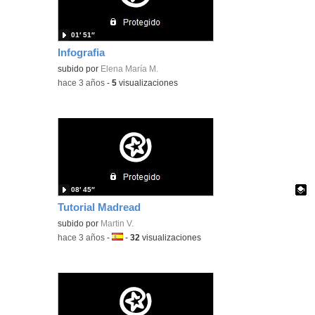
01′ 51″
Infografia
subido por
Elena María M.
-
hace 3 años
-
5
visualizaciones
08′ 45″
Tutorial Madread
Contenido educativo.
subido por
Martin V.
-
hace 3 años
-
Idioma:
-
32
visualizaciones