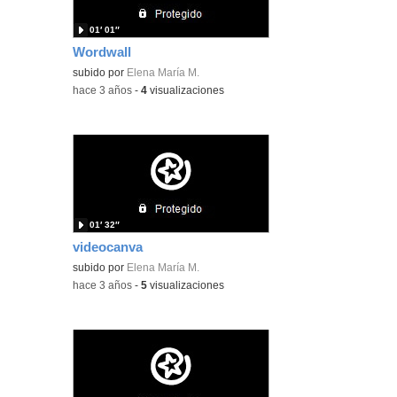
01′ 01″
Wordwall
subido por
Elena María M.
-
hace 3 años
-
4
visualizaciones
01′ 32″
videocanva
subido por
Elena María M.
-
hace 3 años
-
5
visualizaciones