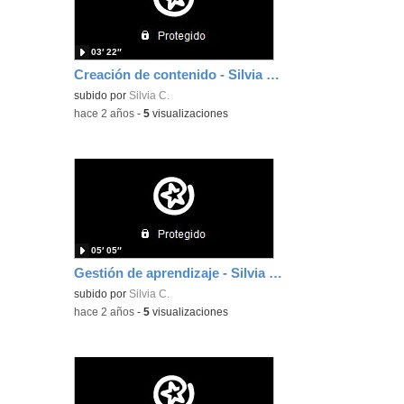
03′ 22″
Creación de contenido - Silvia Cañada
subido por
Silvia C.
-
hace 2 años
-
5
visualizaciones
05′ 05″
Gestión de aprendizaje - Silvia Cañada
subido por
Silvia C.
-
hace 2 años
-
5
visualizaciones