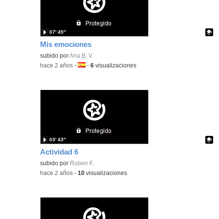
07′ 45″
Mis emociones
Contenido educativo.
subido por
Ana B. V.
-
hace 2 años
-
Idioma:
-
6
visualizaciones
03′ 43″
Actividad 6
Contenido educativo.
subido por
Ruben F.
-
hace 2 años
-
10
visualizaciones