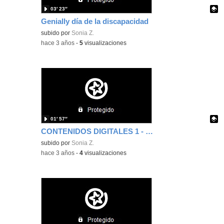
03′ 23″
Genially día de la discapacidad
Contenido educativo.
subido por
Sonia Z.
-
hace 3 años
-
5
visualizaciones
01′ 57″
CONTENIDOS DIGITALES 1 - CANVA
Contenido educativo.
subido por
Sonia Z.
-
hace 3 años
-
4
visualizaciones