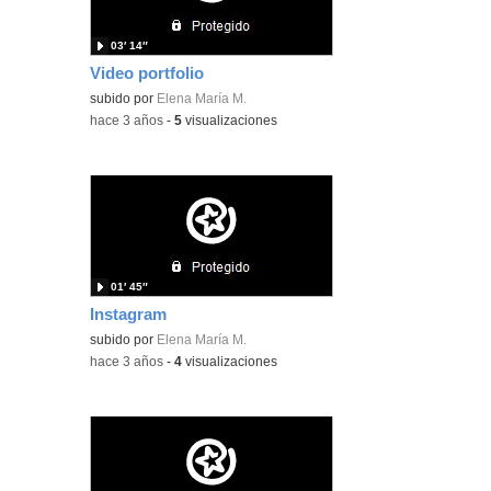
03′ 14″
Video portfolio
subido por
Elena María M.
-
hace 3 años
-
5
visualizaciones
01′ 45″
Instagram
subido por
Elena María M.
-
hace 3 años
-
4
visualizaciones