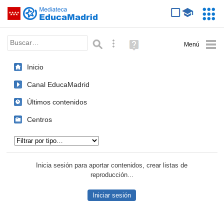
Mediateca de EducaMadrid
Saltar navegación
Servic
Educa
Palabra o frase:
Búsqueda avanzada
Ayuda
(en
ventana
Inicio
nueva)
Canal EducaMadrid
Últimos contenidos
Centros
Tipo de contenido:
Inicia sesión para aportar contenidos, crear listas de
reproducción...
Iniciar sesión