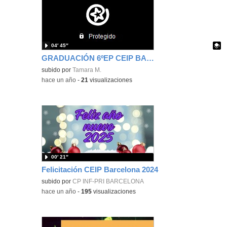
04′ 45″
GRADUACIÓN 6ºEP CEIP BARCELONA
Contenido educativo.
subido por
Tamara M.
-
hace un año
-
21
visualizaciones
00′ 21″
Felicitación CEIP Barcelona 2024
subido por
CP INF-PRI BARCELONA
-
hace un año
-
195
visualizaciones