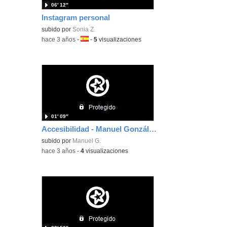
06′ 12″
Instagram personal
subido por
Sonia Z.
-
hace 3 años
-
Idioma:
-
5
visualizaciones
01′ 09″
Accesibilidad - Manuel González Pérez
subido por
Manuel G.
-
hace 3 años
-
4
visualizaciones