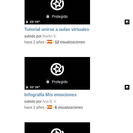
05′ 59″
Tutorial unirse a aulas virtuales
Contenido educativo.
subido por
Martin V.
-
hace 2 años
-
Idioma:
-
12
visualizaciones
02′ 26″
Infografía Mis emociones
Contenido educativo.
subido por
Ana B. V.
-
hace 2 años
-
Idioma:
-
6
visualizaciones