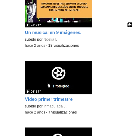
02′ 05″
Un musical en 9 imágenes.
Contenido educativo.
subido por
Noelia L.
-
hace 2 años
-
18
visualizaciones
06′ 37″
Video primer trimestre
subido por
Inmaculada J.
-
hace 2 años
-
7
visualizaciones