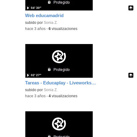
04′ 30″
Web educamadrid
Contenido educativo.
subido por
Sonia Z.
-
hace 3 años
-
6
visualizaciones
02′ 27″
Tareas - Educaplay - Liveworksheets
Contenido educativo.
subido por
Sonia Z.
-
hace 3 años
-
4
visualizaciones