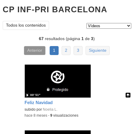
CP INF-PRI BARCELONA
vídeos
Tipo de contenido:
Todos los contenidos
67
resultados (página
1
de
3
)
Anterior
1
2
3
Siguiente
00′ 51″
Feliz Navidad
Contenido educativo.
subido por
Noelia L.
-
hace 8 meses
-
9
visualizaciones