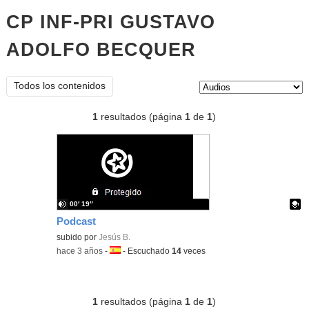
CP INF-PRI GUSTAVO
ADOLFO BECQUER
audios
Tipo de contenido:
Todos los contenidos
1
resultados (página
1
de
1
)
00′ 19″
Podcast
Contenido educativo.
subido por
Jesús B.
-
hace 3 años
-
Idioma:
-
Escuchado
14
veces
1
resultados (página
1
de
1
)