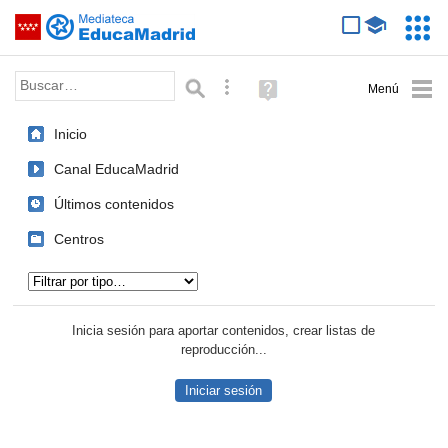
Mediateca de EducaMadrid
Saltar navegación
Servic
Educa
Palabra o frase:
Búsqueda avanzada
Ayuda
(en
ventana
Inicio
nueva)
Canal EducaMadrid
Últimos contenidos
Centros
Tipo de contenido:
Inicia sesión para aportar contenidos, crear listas de
reproducción...
Iniciar sesión