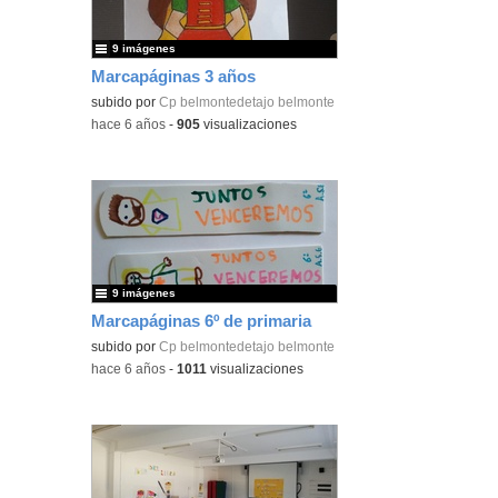
9 imágenes
Marcapáginas 3 años
subido por
Cp belmontedetajo belmonte
-
hace 6 años
-
905
visualizaciones
9 imágenes
Marcapáginas 6º de primaria
subido por
Cp belmontedetajo belmonte
-
hace 6 años
-
1011
visualizaciones