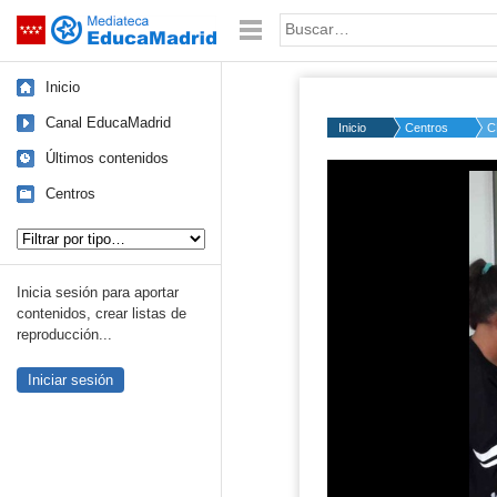
Mediateca de EducaMadrid
Saltar navegación
Palabra o frase:
Inicio
Canal EducaMadrid
Inicio
Centros
C
Últimos contenidos
Centros
Tipo de contenido:
Inicia sesión para aportar
contenidos, crear listas de
reproducción...
Iniciar sesión