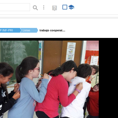
Búsqueda avanzada
Ayuda
(en
ventana
nueva)
P INF-PRI BELMONTE ...
Listas
trabajo cooperativo