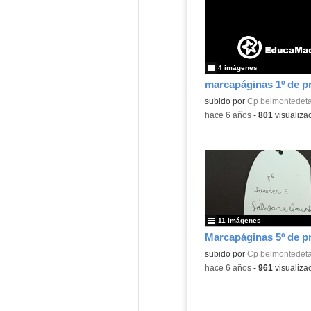
4 imágenes
marcapáginas 1º de p
subido por
Cp belmontedeta
-
hace 6 años
-
801
visualiza
11 imágenes
Marcapáginas 5º de p
subido por
Cp belmontedeta
-
hace 6 años
-
961
visualiza