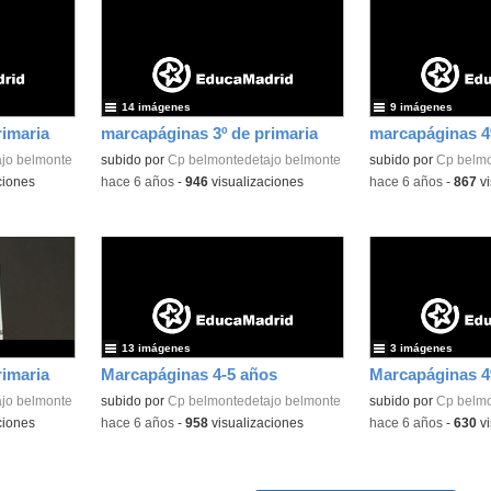
14 imágenes
9 imágenes
rimaria
marcapáginas 3º de primaria
marcapáginas 4º
jo belmonte
subido por
Cp belmontedetajo belmonte
subido por
Cp belmo
ciones
-
hace 6 años
-
946
visualizaciones
-
hace 6 años
-
867
vi
13 imágenes
3 imágenes
rimaria
Marcapáginas 4-5 años
Marcapáginas 4º
jo belmonte
subido por
Cp belmontedetajo belmonte
subido por
Cp belmo
ciones
-
hace 6 años
-
958
visualizaciones
-
hace 6 años
-
630
vi