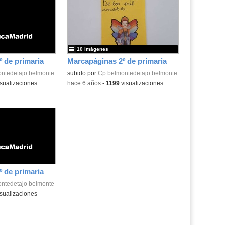
10 imágenes
 de primaria
Marcapáginas 2º de primaria
ntedetajo belmonte
subido por
Cp belmontedetajo belmonte
sualizaciones
-
hace 6 años
-
1199
visualizaciones
 de primaria
ntedetajo belmonte
sualizaciones