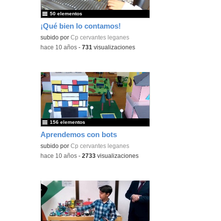
50 elementos
¡Qué bien lo contamos!
subido por
Cp cervantes leganes
-
hace 10 años
-
731
visualizaciones
156 elementos
Aprendemos con bots
subido por
Cp cervantes leganes
-
hace 10 años
-
2733
visualizaciones