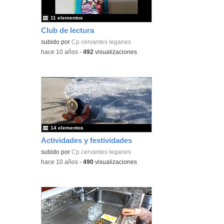
11 elementos
Club de lectura
subido por
Cp cervantes leganes
-
hace 10 años
-
492
visualizaciones
14 elementos
Actividades y festividades
subido por
Cp cervantes leganes
-
hace 10 años
-
490
visualizaciones