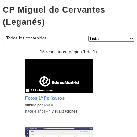
CP Miguel de Cervantes
(Leganés)
listas
Tipo de contenido:
Todos los contenidos
15
resultados (página
1
de
1
)
262 elementos
Fotos 1º Pelícanos
subido por
Ana A.
-
hace 4 años
-
4
visualizaciones