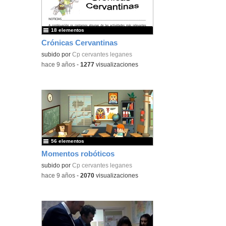
18 elementos
Crónicas Cervantinas
subido por
Cp cervantes leganes
-
hace 9 años
-
1277
visualizaciones
56 elementos
Momentos robóticos
subido por
Cp cervantes leganes
-
hace 9 años
-
2070
visualizaciones