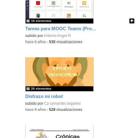
16 elementos
Tareas para MOOC Teams (Provisional)
Contenido educativo.
subido por
Antonio Angel R.
-
hace 6 años
-
530
visualizaciones
26 elementos
Disfrazo mi robot
subido por
Cp cervantes leganes
-
hace 9 años
-
528
visualizaciones