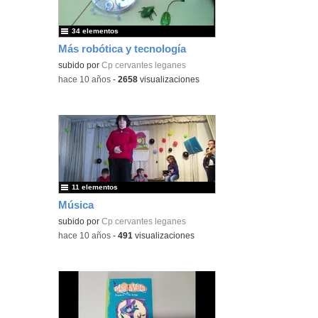
34 elementos
Más robótica y tecnología
subido por
Cp cervantes leganes
-
hace 10 años
-
2658
visualizaciones
11 elementos
Música
subido por
Cp cervantes leganes
-
hace 10 años
-
491
visualizaciones