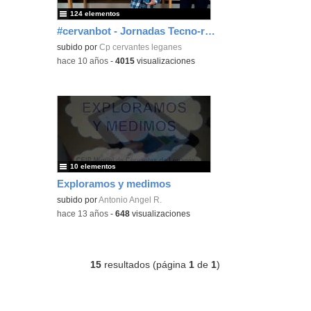
124 elementos
#cervanbot - Jornadas Tecno-robóticas del centro
subido por
Cp cervantes leganes
-
hace 10 años
-
4015
visualizaciones
10 elementos
Exploramos y medimos
subido por
Antonio Angel R.
-
hace 13 años
-
648
visualizaciones
15
resultados (página
1
de
1
)