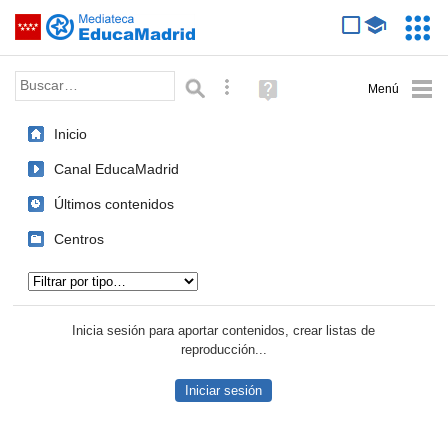
Mediateca de EducaMadrid
Saltar navegación
Servic
Educa
Palabra o frase:
Búsqueda avanzada
Ayuda
(en
ventana
Inicio
nueva)
Canal EducaMadrid
Últimos contenidos
Centros
Tipo de contenido:
Inicia sesión para aportar contenidos, crear listas de
reproducción...
Iniciar sesión