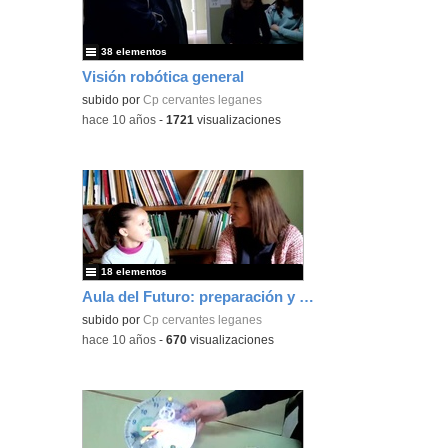
38 elementos
Visión robótica general
subido por
Cp cervantes leganes
-
hace 10 años
-
1721
visualizaciones
18 elementos
Aula del Futuro: preparación y asistencia
subido por
Cp cervantes leganes
-
hace 10 años
-
670
visualizaciones