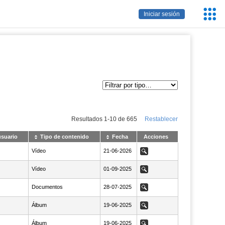
Servic
Iniciar sesión
Educa
Resultados
1
-
10
de
665
Restablecer
usuario
Tipo de contenido
Fecha
Acciones
Vídeo
NaN21-06-2026
21-06-2026
Ver
Vídeo
NaN01-09-2025
01-09-2025
Ver
Documentos
NaN28-07-2025
28-07-2025
Ver
Álbum
NaN19-06-2025
19-06-2025
Ver
Álbum
NaN19-06-2025
19-06-2025
Ver