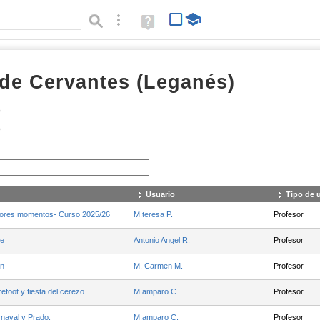
Búsqueda avanzada
Ayuda
(en
ventana
nueva)
de Cervantes (Leganés)
Tipo de contenido:
Usuario
Tipo de 
ejores momentos- Curso 2025/26
M.teresa P.
Profesor
de
Antonio Angel R.
Profesor
ón
M. Carmen M.
Profesor
foot y fiesta del cerezo.
M.amparo C.
Profesor
rnaval y Prado.
M.amparo C.
Profesor