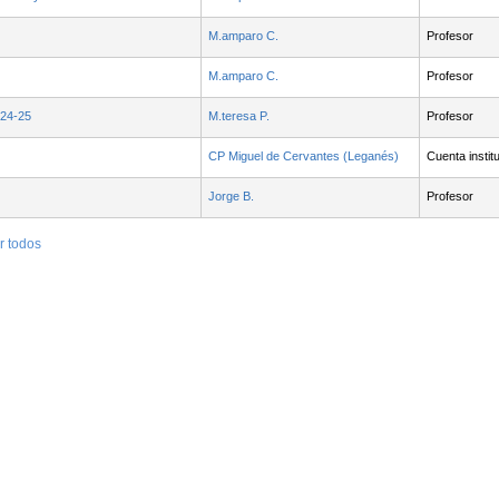
M.amparo C.
Profesor
M.amparo C.
Profesor
24-25
M.teresa P.
Profesor
CP Miguel de Cervantes (Leganés)
Cuenta instit
Jorge B.
Profesor
r todos