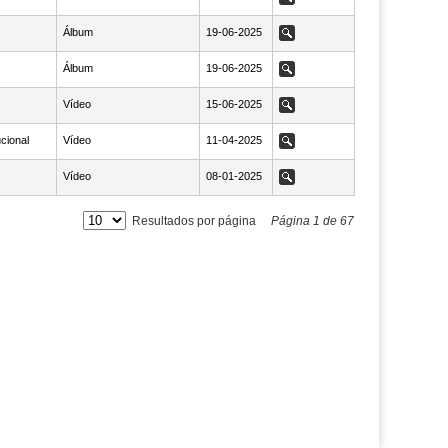
Álbum
NaN19-06-2025
19-06-2025
Ver
Álbum
NaN19-06-2025
19-06-2025
Ver
Vídeo
NaN15-06-2025
15-06-2025
Ver
ucional
Vídeo
NaN11-04-2025
11-04-2025
Ver
Vídeo
NaN08-01-2025
08-01-2025
Ver
Resultados por página
Página
1
de
67