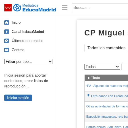
Mediateca de EducaMadrid
Saltar navegación
Palabra o frase:
Inicio
CP Miguel 
Canal EducaMadrid
Últimos contenidos
Todos los contenidos
Centros
Tipo de contenido:
Sus archivos
:
Inicia sesión para aportar
Título
contenidos, crear listas de
4ºA - Algunos de nuestros m
reproducción...
Let's dance con CreatiCo
Iniciar sesión
Otras actividades de formaci
Exposición maquetas, reto bare
Perros azules, San Isidro, Ca