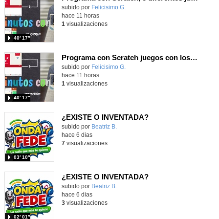
Contenido educativo.
subido por
Felicisimo G.
-
hace 11 horas
1
visualizaciones
40′ 17″
Programa con Scratch juegos con los partidos del mundial 2026 ganados por España
Contenido educativo.
subido por
Felicisimo G.
-
hace 11 horas
1
visualizaciones
40′ 17″
¿EXISTE O INVENTADA?
Contenido educativo.
subido por
Beatriz B.
-
hace 6 dias
7
visualizaciones
03′ 10″
¿EXISTE O INVENTADA?
Contenido educativo.
subido por
Beatriz B.
-
hace 6 dias
3
visualizaciones
02′ 01″