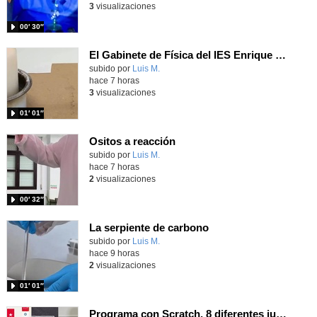
3
visualizaciones
00′ 30″
El Gabinete de Física del IES Enrique Tierno Galván de Parla (Curso 25-26)
Contenido educativo.
subido por
Luis M.
-
hace 7 horas
3
visualizaciones
01′ 01″
Ositos a reacción
Contenido educativo.
subido por
Luis M.
-
hace 7 horas
2
visualizaciones
00′ 32″
La serpiente de carbono
Contenido educativo.
subido por
Luis M.
-
hace 9 horas
2
visualizaciones
01′ 01″
Programa con Scratch, 8 diferentes juegos para vivir la emoción de los partidos de España en el mundial 2026