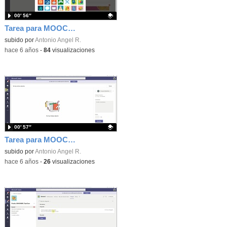
00′ 56″
Tarea para MOOC Teams 9 - Editar equipo
Contenido educativo.
subido por
Antonio Angel R.
-
hace 6 años
-
84
visualizaciones
00′ 57″
Tarea para MOOC Teams 8B - Detalles sobre tareas
Contenido educativo.
subido por
Antonio Angel R.
-
hace 6 años
-
26
visualizaciones