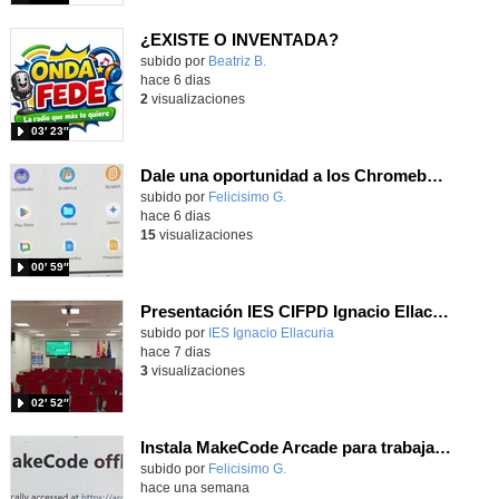
¿EXISTE O INVENTADA?
Contenido educativo.
subido por
Beatriz B.
-
hace 6 dias
2
visualizaciones
03′ 23″
Dale una oportunidad a los Chromebooks y utiliza un proyector para realizar talleres si no tienes pantallas táctiles
Contenido educativo.
subido por
Felicisimo G.
-
hace 6 dias
15
visualizaciones
00′ 59″
Presentación IES CIFPD Ignacio Ellacuría
Contenido educativo.
subido por
IES Ignacio Ellacuria
-
hace 7 dias
3
visualizaciones
02′ 52″
Instala MakeCode Arcade para trabajar offline en tu tablet, ordenador, Chromebook
Contenido educativo.
subido por
Felicisimo G.
-
hace una semana