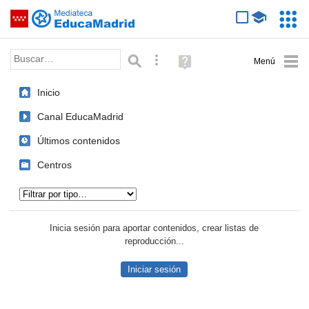
Mediateca de EducaMadrid
Saltar navegación
Servic
Educa
Palabra o frase:
Búsqueda avanzada
Ayuda
(en
ventana
Inicio
nueva)
Canal EducaMadrid
Últimos contenidos
Centros
Tipo de contenido:
Inicia sesión para aportar contenidos, crear listas de
reproducción...
Iniciar sesión