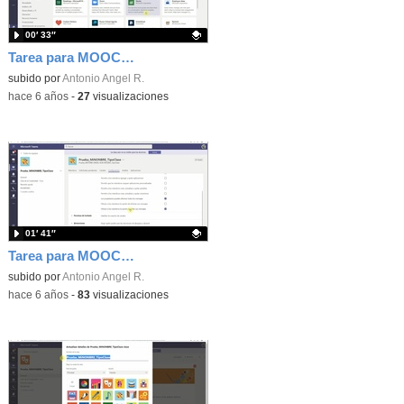
00′ 33″
Tarea para MOOC Teams - Más
Contenido educativo.
subido por
Antonio Angel R.
-
hace 6 años
-
27
visualizaciones
01′ 41″
Tarea para MOOC Teams 10 - Permisos de miembros
Contenido educativo.
subido por
Antonio Angel R.
-
hace 6 años
-
83
visualizaciones