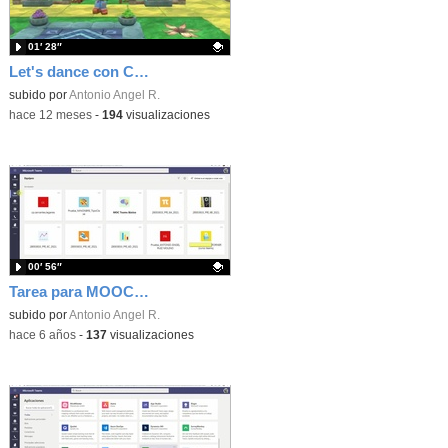
01′ 28″
Let's dance con CreatiCode
Contenido educativo.
subido por
Antonio Angel R.
-
hace 12 meses
-
194
visualizaciones
00′ 56″
Tarea para MOOC Teams 1B - Equipos
Contenido educativo.
subido por
Antonio Angel R.
-
hace 6 años
-
137
visualizaciones