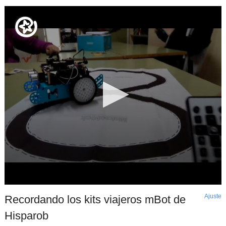
Ajuste
d
Recordando los kits viajeros mBot de
p
Hisparob