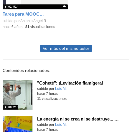
01′ 51″
Tarea para MOOC Teams 8A - Crear tarea
Contenido educativo.
subido por
Antonio Angel R.
-
hace 6 años
-
81
visualizaciones
Ver más del mismo autor
Contenidos relacionados:
"Coheté": ¡Levitación flamígera!
Contenido educativo.
subido por
Luis M.
-
hace 7 horas
11
visualizaciones
00′ 21″
La energía ni se crea ni se destruye... ¡se experimenta! El Tierno en la Feria Madrid es Ciencia 2026
Contenido educativo.
subido por
Luis M.
-
hace 7 horas