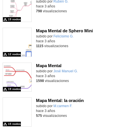
subido por
Rubén G.
-
hace 3 años
798
visualizaciones
19 nodos
Mapa Mental de Sphero Mini
subido por
Felicisimo G.
-
hace 3 años
1115
visualizaciones
12 nodos
Mapa Mental
Contenido educativo.
subido por
José Manuel G.
-
hace 3 años
1598
visualizaciones
19 nodos
Mapa Mental: la oración
subido por
M.carmen F.
-
hace 3 años
575
visualizaciones
15 nodos