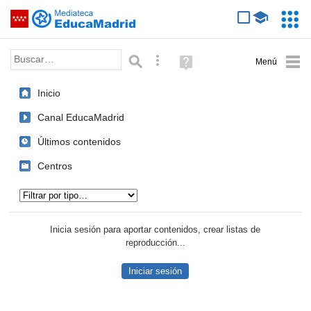
Mediateca de EducaMadrid
Saltar navegación
Servic
Educa
Palabra o frase:
Búsqueda avanzada
Ayuda
(en
ventana
Inicio
nueva)
Canal EducaMadrid
Últimos contenidos
Centros
Tipo de contenido:
Inicia sesión para aportar contenidos, crear listas de
reproducción...
Iniciar sesión