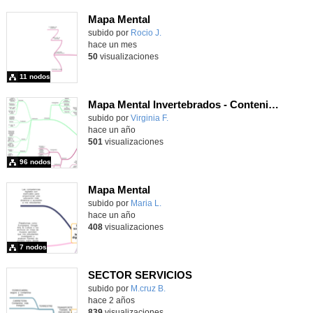
Mapa Mental
subido por
Rocio J.
-
hace un mes
50
visualizaciones
11 nodos
Mapa Mental Invertebrados - Contenido educativo
Contenido educativo.
subido por
Virginia F.
-
hace un año
501
visualizaciones
96 nodos
Mapa Mental
subido por
Maria L.
-
hace un año
408
visualizaciones
7 nodos
SECTOR SERVICIOS
Contenido educativo.
subido por
M.cruz B.
-
hace 2 años
839
visualizaciones