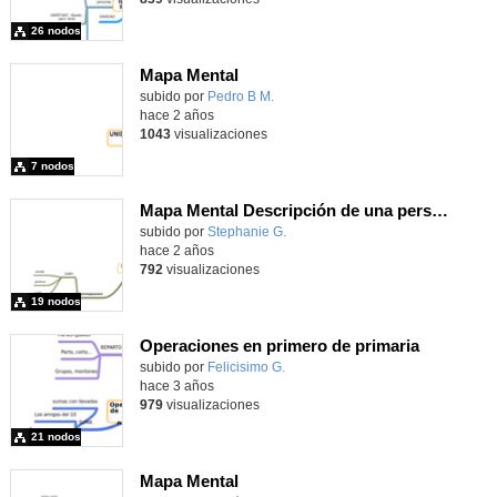
26 nodos
Mapa Mental
subido por
Pedro B M.
-
hace 2 años
1043
visualizaciones
7 nodos
Mapa Mental Descripción de una persona en francés
Contenido educativo.
subido por
Stephanie G.
-
hace 2 años
792
visualizaciones
19 nodos
Operaciones en primero de primaria
subido por
Felicisimo G.
-
hace 3 años
979
visualizaciones
21 nodos
Mapa Mental