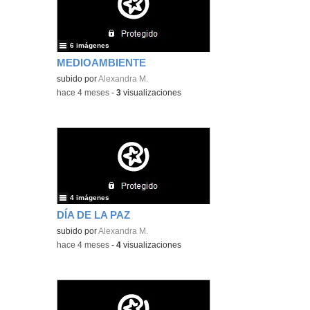
6 imágenes
MEDIOAMBIENTE
subido por
Alexandra M.
-
hace 4 meses
-
3
visualizaciones
4 imágenes
DÍA DE LA PAZ
subido por
Alexandra M.
-
hace 4 meses
-
4
visualizaciones