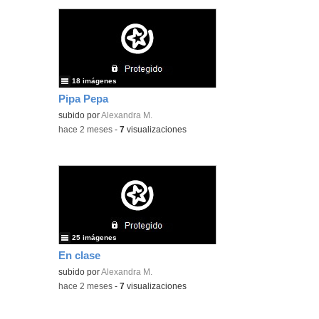
18 imágenes
Pipa Pepa
subido por
Alexandra M.
-
hace 2 meses
-
7
visualizaciones
25 imágenes
En clase
subido por
Alexandra M.
-
hace 2 meses
-
7
visualizaciones