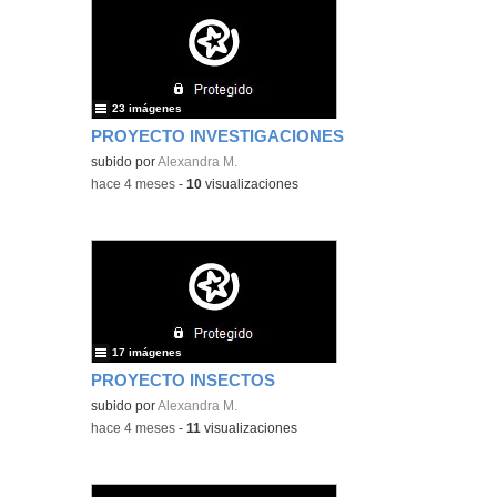
23 imágenes
PROYECTO INVESTIGACIONES
subido por
Alexandra M.
-
hace 4 meses
-
10
visualizaciones
17 imágenes
PROYECTO INSECTOS
subido por
Alexandra M.
-
hace 4 meses
-
11
visualizaciones