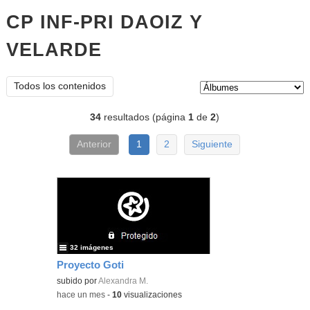
CP INF-PRI DAOIZ Y
VELARDE
Álbumes
Tipo de contenido:
Todos los contenidos
34
resultados (página
1
de
2
)
Anterior
1
2
Siguiente
32 imágenes
Proyecto Goti
subido por
Alexandra M.
-
hace un mes
-
10
visualizaciones