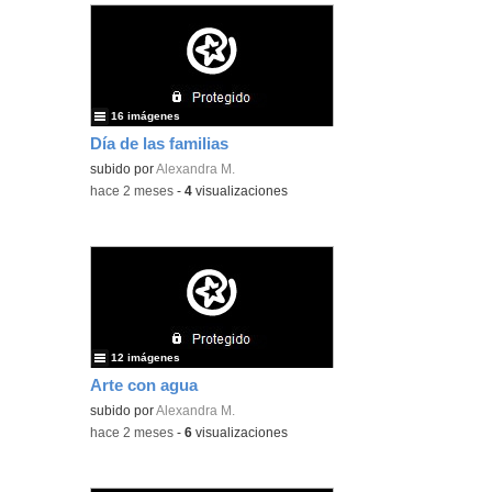
16 imágenes
Día de las familias
subido por
Alexandra M.
-
hace 2 meses
-
4
visualizaciones
12 imágenes
Arte con agua
subido por
Alexandra M.
-
hace 2 meses
-
6
visualizaciones