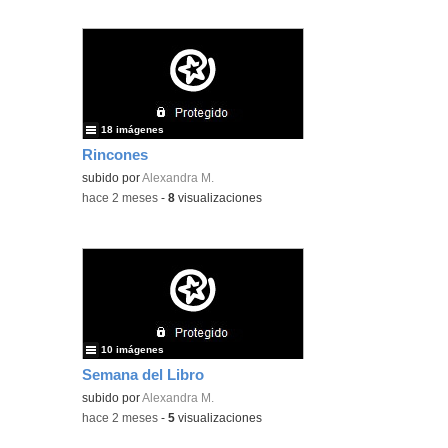
18 imágenes
Rincones
subido por
Alexandra M.
-
hace 2 meses
-
8
visualizaciones
10 imágenes
Semana del Libro
subido por
Alexandra M.
-
hace 2 meses
-
5
visualizaciones