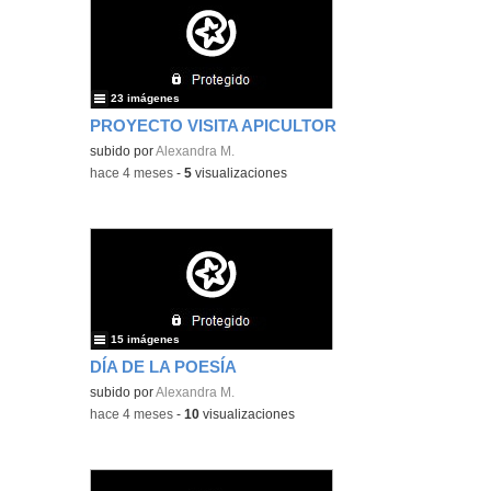
23 imágenes
PROYECTO VISITA APICULTOR
subido por
Alexandra M.
-
hace 4 meses
-
5
visualizaciones
15 imágenes
DÍA DE LA POESÍA
subido por
Alexandra M.
-
hace 4 meses
-
10
visualizaciones