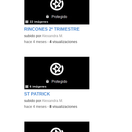
22 imágenes
RINCONES 2º TRIMESTRE
subido por
Alexandra M.
-
hace 4 meses
-
4
visualizaciones
6 imágenes
ST PATRICK
subido por
Alexandra M.
-
hace 4 meses
-
8
visualizaciones