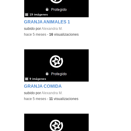
19 imágenes
GRANJA ANIMALES 1
subido por
Alexandra M.
-
hace 5 meses
-
16
visualizaciones
9 imágenes
GRANJA COMIDA
subido por
Alexandra M.
-
hace 5 meses
-
11
visualizaciones