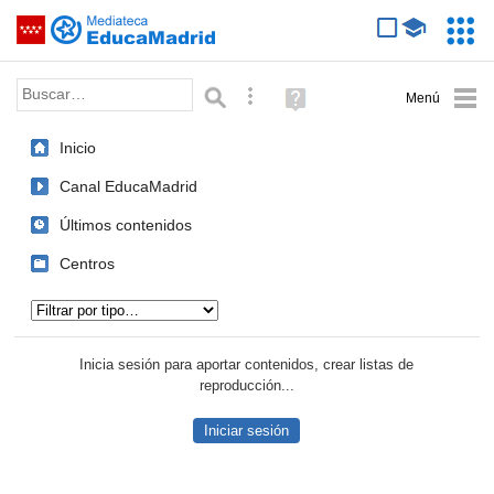
Mediateca de EducaMadrid
Saltar navegación
Servic
Educa
Palabra o frase:
Búsqueda avanzada
Ayuda
(en
ventana
Inicio
nueva)
Canal EducaMadrid
Últimos contenidos
Centros
Tipo de contenido:
Inicia sesión para aportar contenidos, crear listas de
reproducción...
Iniciar sesión