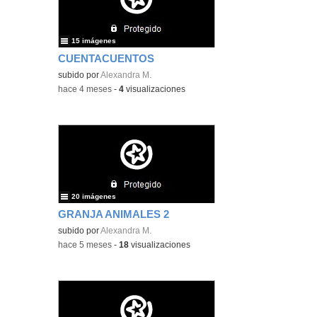
15 imágenes
CUENTACUENTOS
subido por
Alexandra M.
-
hace 4 meses
-
4
visualizaciones
20 imágenes
GRANJA ANIMALES 2
subido por
Alexandra M.
-
hace 5 meses
-
18
visualizaciones