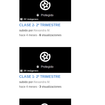
22 imágenes
CLASE 2- 2º TRIMESTRE
subido por
Alexandra M.
-
hace 4 meses
-
6
visualizaciones
20 imágenes
CLASE 1- 2º TRIMESTRE
subido por
Alexandra M.
-
hace 4 meses
-
3
visualizaciones