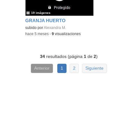
19 imágenes
GRANJA HUERTO
subido por
Alexandra M.
-
hace 5 meses
-
9
visualizaciones
34
resultados (página
1
de
2
)
Anterior
1
2
Siguiente