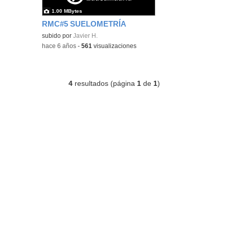
1.00 MBytes
RMC#5 SUELOMETRÍA
subido por
Javier H.
-
hace 6 años
-
561
visualizaciones
4
resultados (página
1
de
1
)