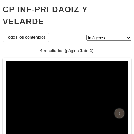
CP INF-PRI DAOIZ Y
VELARDE
imágenes
Tipo de contenido:
Todos los contenidos
4
resultados (página
1
de
1
)
›