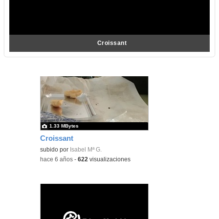
Croissant
1.33 MBytes
Croissant
subido por
Isabel Mª G.
-
hace 6 años
-
622
visualizaciones