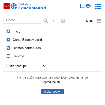
Mediateca de EducaMadrid
Saltar navegación
Servic
Educa
Palabra o frase:
Búsqueda avanzada
Ayuda
(en
ventana
Inicio
nueva)
Canal EducaMadrid
Últimos contenidos
Centros
Tipo de contenido:
Inicia sesión para aportar contenidos, crear listas de
reproducción...
Iniciar sesión