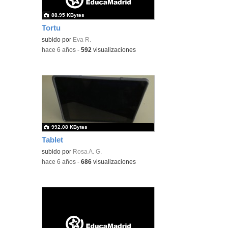
88.95 KBytes
Tortu
subido por
Eva R.
-
hace 6 años
-
592
visualizaciones
992.08 KBytes
Tablet
subido por
Rosa A. G.
-
hace 6 años
-
686
visualizaciones