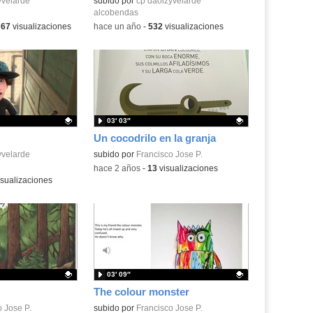
.
yvelarde
Contenido educativo.
subido por
cp daoizyvelarde
alcobendas
ma:
-
67
visualizaciones
-
hace un año
-
532
visualizaciones
03′ 03″
Un cocodrilo en la granja
.
yvelarde
Contenido educativo.
subido por
Francisco Jose P.
-
hace 2 años
-
13
visualizaciones
sualizaciones
03′ 09″
The colour monster
.
 Jose P.
Contenido educativo.
subido por
Francisco Jose P.