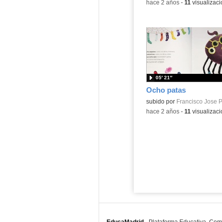
-
hace 2 años
-
11
visualizac
05′ 21″
Ocho patas
Contenido educativo.
subido por
Francisco Jose P
-
hace 2 años
-
11
visualizac