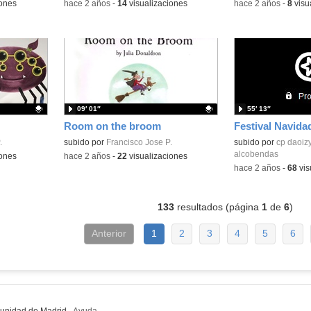
iones
-
hace 2 años
-
14
visualizaciones
-
hace 2 años
-
8
visu
09′ 01″
55′ 13″
Room on the broom
.
Contenido educativo.
subido por
Francisco Jose P.
Contenido educativo
subido por
cp daoiz
alcobendas
iones
-
hace 2 años
-
22
visualizaciones
-
hace 2 años
-
68
vis
133
resultados (página
1
de
6
)
Anterior
1
2
3
4
5
6