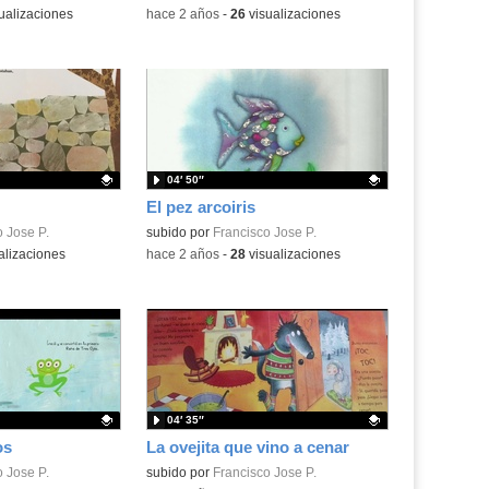
ualizaciones
-
hace 2 años
-
26
visualizaciones
04′ 50″
El pez arcoiris
.
 Jose P.
Contenido educativo.
subido por
Francisco Jose P.
alizaciones
-
hace 2 años
-
28
visualizaciones
04′ 35″
os
La ovejita que vino a cenar
.
 Jose P.
Contenido educativo.
subido por
Francisco Jose P.