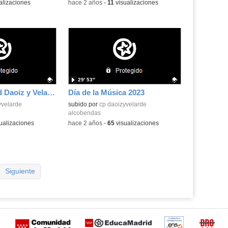
alizaciones
-
hace 2 años
-
11
visualizaciones
29′ 53″
Festival Navidad Daoiz y Velarde 2023
Día de la Música 2023
.
yvelarde
Contenido educativo.
subido por
cp daoizyvelarde
alcobendas
ualizaciones
-
hace 2 años
-
65
visualizaciones
Siguiente