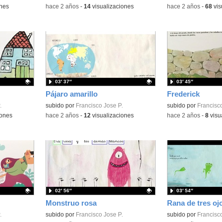
ones
-
hace 2 años
-
14
visualizaciones
-
hace 2 años
-
68
vis
03′ 37″
03′ 45″
Pájaro amarillo
Frederick
.
Contenido educativo.
subido por
Francisco Jose P.
Contenido educativo
subido por
Francisco
iones
-
hace 2 años
-
12
visualizaciones
-
hace 2 años
-
8
visu
02′ 56″
03′ 54″
Monstruo rosa
Rana de tres oj
.
Contenido educativo.
subido por
Francisco Jose P.
Contenido educativo
subido por
Francisco