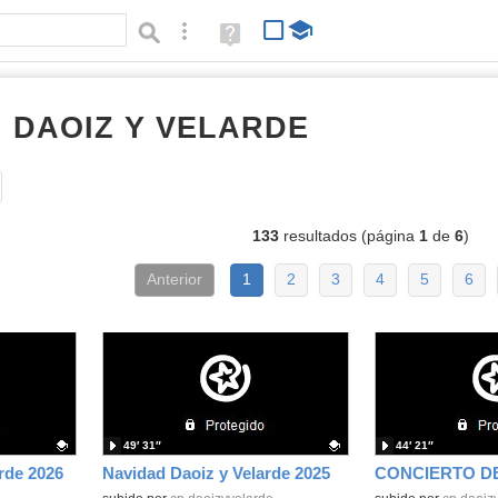
Búsqueda avanzada
Ayuda
(en
ventana
nueva)
I DAOIZ Y VELARDE
vídeos
Tipo de contenido:
133
resultados (página
1
de
6
)
Anterior
1
2
3
4
5
6
49′ 31″
44′ 21″
rde 2026
Navidad Daoiz y Velarde 2025