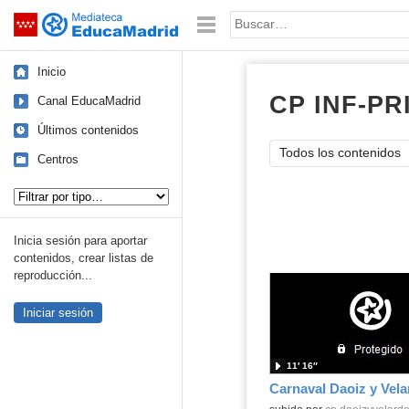
Mediateca de EducaMadrid
Saltar navegación
Palabra o frase:
Inicio
CP INF-PR
Canal EducaMadrid
Últimos contenidos
Todos los contenidos
Centros
Tipo de contenido:
Inicia sesión para aportar
contenidos, crear listas de
reproducción...
Iniciar sesión
11′ 16″
Carnaval Daoiz y Vela