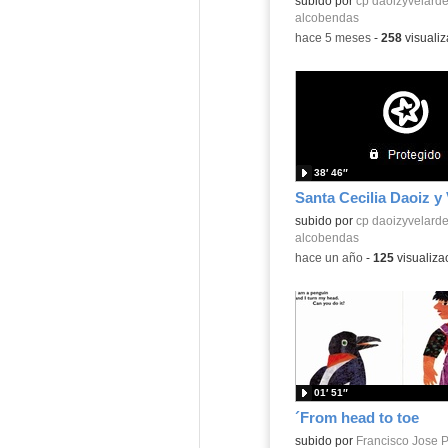
Contenido educativo.
subido por
cp daoizyvelard
alcobendas
-
hace 5 meses
-
258
visualiz
38′ 46″
Contenido educativo.
subido por
cp daoizyvelard
alcobendas
-
hace un año
-
125
visualiza
01′ 51″
´From head to toe
Contenido educativo.
subido por
Francisco Jose P