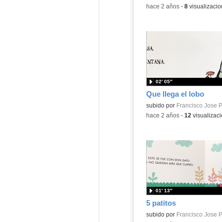
-
hace 2 años
-
8
visualizaci
02′ 05″
Que llega el lobo
Contenido educativo.
subido por
Francisco Jose P
-
hace 2 años
-
12
visualizac
01′ 13″
5 patitos
Contenido educativo.
subido por
Francisco Jose P