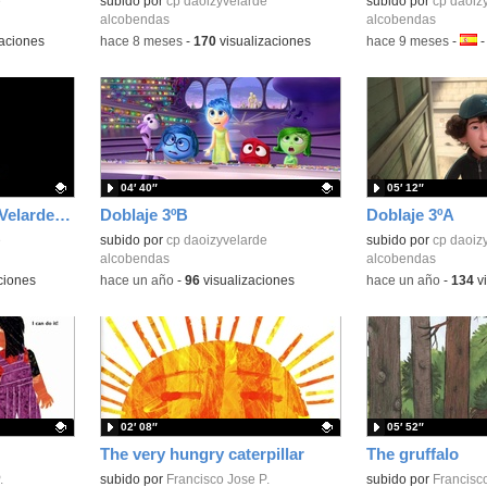
e
Contenido educativo.
subido por
cp daoizyvelarde
Contenido educativo
subido por
cp daoiz
alcobendas
alcobendas
aciones
-
hace 8 meses
-
170
visualizaciones
-
hace 9 meses
-
Idio
04′ 40″
05′ 12″
Santa Cecilia Daoiz y Velarde 2024
Doblaje 3ºB
Doblaje 3ºA
e
Contenido educativo.
subido por
cp daoizyvelarde
Contenido educativo
subido por
cp daoiz
alcobendas
alcobendas
ciones
-
hace un año
-
96
visualizaciones
-
hace un año
-
134
vi
02′ 08″
05′ 52″
The very hungry caterpillar
The gruffalo
.
Contenido educativo.
subido por
Francisco Jose P.
Contenido educativo
subido por
Francisco