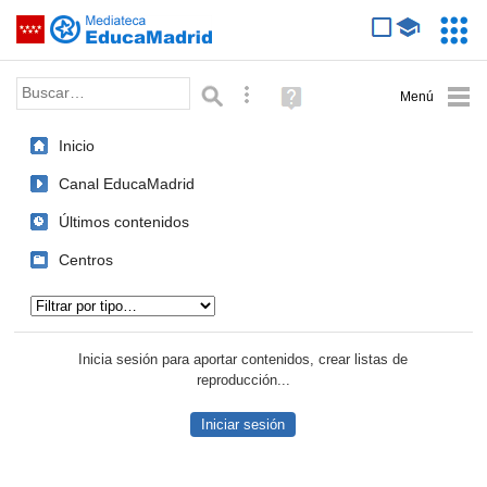
Mediateca de EducaMadrid
Saltar navegación
Servic
Educa
Palabra o frase:
Búsqueda avanzada
Ayuda
(en
ventana
Inicio
nueva)
Canal EducaMadrid
Últimos contenidos
Centros
Tipo de contenido:
Inicia sesión para aportar contenidos, crear listas de
reproducción...
Iniciar sesión