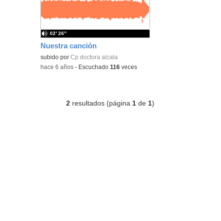
02′ 26″
Nuestra canción
subido por
Cp doctora alcala
-
hace 6 años
-
Escuchado
116
veces
2
resultados (página
1
de
1
)