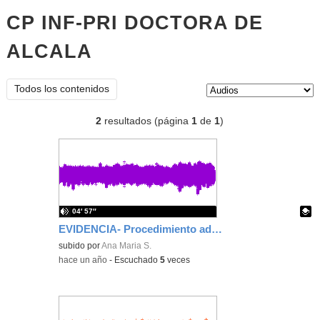
CP INF-PRI DOCTORA DE
ALCALA
audios
Tipo de contenido:
Todos los contenidos
2
resultados (página
1
de
1
)
04′ 57″
EVIDENCIA- Procedimiento administrativo común-fases
Contenido educativo.
subido por
Ana Maria S.
-
hace un año
-
Escuchado
5
veces