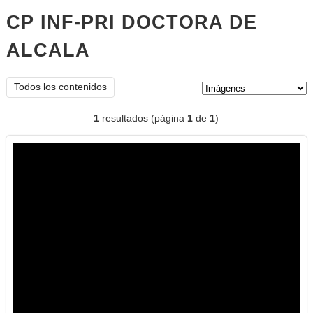
CP INF-PRI DOCTORA DE
ALCALA
imágenes
Tipo de contenido:
Todos los contenidos
1
resultados (página
1
de
1
)