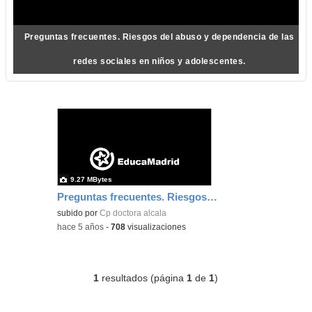
Preguntas frecuentes. Riesgos del abuso y dependencia de las
redes sociales en niños y adolescentes.
9.27 MBytes
Preguntas frecuentes. Riesgos del abuso y dependencia de las redes sociales en niños y adolescentes.
subido por
Cp doctora alcala
-
hace 5 años
-
708
visualizaciones
1
resultados (página
1
de
1
)