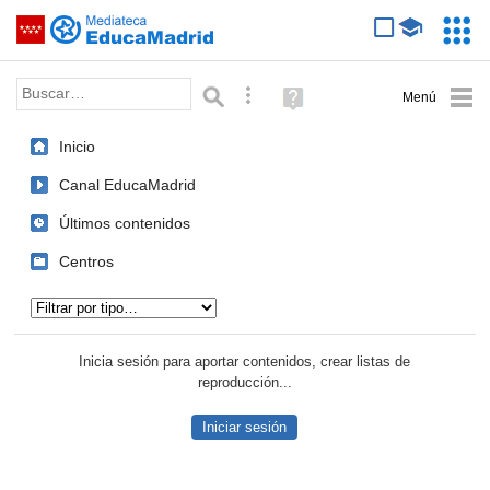
Mediateca de EducaMadrid
Saltar navegación
Servic
Educa
Palabra o frase:
Búsqueda avanzada
Ayuda
(en
ventana
Inicio
nueva)
Canal EducaMadrid
Últimos contenidos
Centros
Tipo de contenido:
Inicia sesión para aportar contenidos, crear listas de
reproducción...
Iniciar sesión