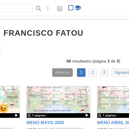
Búsqueda avanzada
Ayuda
(en
ventana
nueva)
I FRANCISCO FATOU
documentos
Tipo de contenido:
66
resultados (página
1
de
3
)
Anterior
1
2
3
Siguien
7 páginas
7 páginas
MENÚ MAYO 2026
MENÚ ABRIL 2