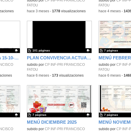
ANCISCO
Contenido educativo.
subido por
CP INF-PRI FRANCISCO
Contenido educativo
subido por
CP INF-
FATOU
FATOU
izaciones
-
hace 3 meses
-
1778
visualizaciones
-
hace 4 meses
-
143
101 páginas
7 páginas
PEC ACTUALIZADO A 15-10-2025
PLAN CONVIVENCIA ACTUALIZADO A 19-01-2026
MENÚ FEBRER
ANCISCO
Contenido educativo.
subido por
CP INF-PRI FRANCISCO
Contenido educativo
subido por
CP INF-
FATOU
FATOU
aciones
-
hace 6 meses
-
173
visualizaciones
-
hace 6 meses
-
146
7 páginas
7 páginas
MENÚ DICIEMBRE 2025
MENÚ NOVIEM
ANCISCO
Contenido educativo.
subido por
CP INF-PRI FRANCISCO
Contenido educativo
subido por
CP INF-