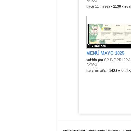
FATOU
-
hace 11 meses
-
1136
visua
7 páginas
MENÚ MAYO 2025
Contenido educativo.
subido por
CP INF-PRI FR
FATOU
-
hace un año
-
1428
visualiz