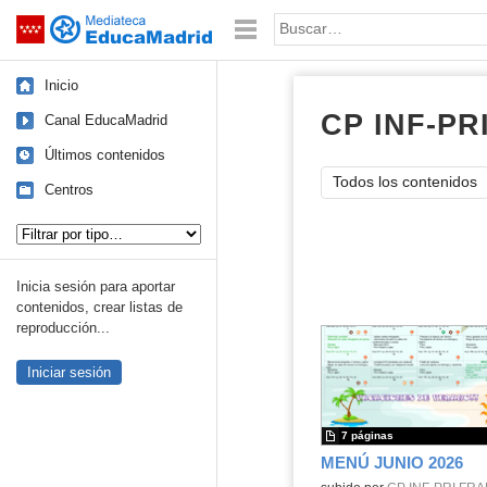
Mediateca de EducaMadrid
Saltar navegación
Palabra o frase:
Inicio
CP INF-PR
Canal EducaMadrid
Últimos contenidos
Todos los contenidos
Centros
Tipo de contenido:
Inicia sesión para aportar
contenidos, crear listas de
reproducción...
Iniciar sesión
7 páginas
MENÚ JUNIO 2026