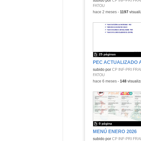
Contenido educativo.
subido por
CP INF-PRI FR
FATOU
-
hace 2 meses
-
1197
visual
25 páginas
Contenido educativo.
subido por
CP INF-PRI FR
FATOU
-
hace 6 meses
-
148
visualiz
0 página
MENÚ ENERO 2026
Contenido educativo.
subido por
CP INF-PRI FR