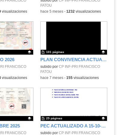
.
PRI FRANCISCO
Contenido educativo.
subido por
CP INF-PRI FRANCISCO
FATOU
9
visualizaciones
-
hace 5 meses
-
1232
visualizaciones
101 páginas
O 2026
PLAN CONVIVENCIA ACTUALIZADO A 19-01-2026
.
PRI FRANCISCO
Contenido educativo.
subido por
CP INF-PRI FRANCISCO
FATOU
8
visualizaciones
-
hace 7 meses
-
155
visualizaciones
25 páginas
BRE 2025
PEC ACTUALIZADO A 15-10-2025
.
PRI FRANCISCO
Contenido educativo.
subido por
CP INF-PRI FRANCISCO