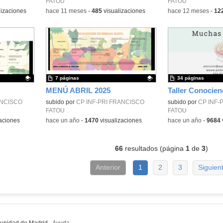
FATOU
FATOU
lizaciones
-
hace 11 meses
-
485
visualizaciones
-
hace 12 meses
-
12
7 páginas
34 páginas
MENÚ ABRIL 2025
Taller Conociend
ANCISCO
Contenido educativo.
subido por
CP INF-PRI FRANCISCO
Contenido educativo
subido por
CP INF-
FATOU
FATOU
aciones
-
hace un año
-
1470
visualizaciones
-
hace un año
-
9684
66
resultados (página
1
de
3
)
Anterior
1
2
3
Siguien