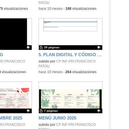
FATOU
75
visualizaciones
-
hace 10 meses
-
188
visualizaciones
39 páginas
NG
5. PLAN DIGITAL Y CÓDIGO ESCUELA 4.0 ACTUALIZADO A 12-10-2025
.
PRI FRANCISCO
Contenido educativo.
subido por
CP INF-PRI FRANCISCO
FATOU
8
visualizaciones
-
hace 10 meses
-
264
visualizaciones
7 páginas
MBRE 2025
MENÚ JUNIO 2025
.
PRI FRANCISCO
Contenido educativo.
subido por
CP INF-PRI FRANCISCO