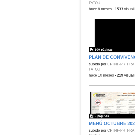
FATOU
-
hace 8 meses
-
1533
visual
100 páginas
Contenido educativo.
subido por
CP INF-PRI FR
FATOU
-
hace 10 meses
-
219
visual
6 páginas
MENÚ OCTUBRE 202
Contenido educativo.
subido por
CP INF-PRI FR